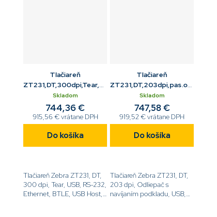
Tlačiareň
Tlačiareň
ZT231,DT,300dpi,Tear,USB,RS232,ETH,BTLE,USB
ZT231,DT,203dpi,pas.odliepa
Host
Host
Skladom
Skladom
744,36 €
747,58 €
915,56 € vrátane DPH
919,52 € vrátane DPH
Do košíka
Do košíka
Tlačiareň Zebra ZT231, DT,
Tlačiareň Zebra ZT231, DT,
300 dpi, Tear, USB, RS-232,
203 dpi, Odliepač s
Ethernet, BTLE, USB Host,
navíjaním podkladu, USB,
EZPL[code]ZT23143-
RS-232, Ethernet, BTLE,
D0E000FZ[/code]
USB Host,