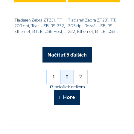
Tlačiareň Zebra ZT231, TT,
Tlačiareň Zebra ZT231, TT,
203 dpi, Tear, USB, RS-232,
203 dpi, Rezač, USB, RS-
Ethernet, BTLE, USB Host,
232, Ethernet, BTLE, USB
WiFi 802.11ac,
Host, EZPL[code]ZT23142-
EZPL[code]ZT23142-
T2E000FZ[/code]
T0EC00FZ[/code]
Načítať 5 ďalších
S
t
r
1
2
O
á
v
n
17
položiek celkom
l
k
á
o
Hore
v
d
a
a
n
c
i
i
e
e
p