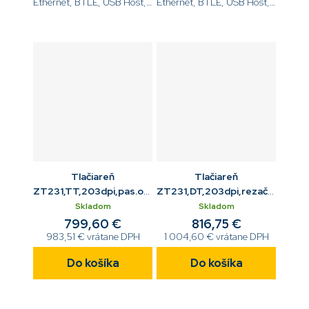
Ethernet, BTLE, USB Host,
Ethernet, BTLE, USB Host,
WiFi 802.11ac,
EZPL[code]ZT23143-
EZPL[code]ZT23142-
T0E000FZ[/code]
D0EC00FZ[/code]
Tlačiareň
Tlačiareň
ZT231,TT,203dpi,pas.odliepač,USB,RS232,ETH,BTLE,US
ZT231,DT,203dpi,rezač,USB,R
Host
Host
Skladom
Skladom
799,60 €
816,75 €
983,51 € vrátane DPH
1 004,60 € vrátane DPH
Do košíka
Do košíka