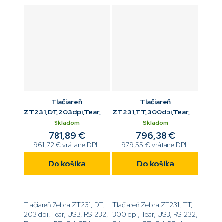
EZPL[code]ZT23142-
D3E000FZ[/code]
Tlačiareň
Tlačiareň
ZT231,DT,203dpi,Tear,USB,RS232,ETH,BTLE,WiFi
ZT231,TT,300dpi,Tear,USB,RS
802.11ac
Host
Skladom
Skladom
781,89 €
796,38 €
961,72 € vrátane DPH
979,55 € vrátane DPH
Do košíka
Do košíka
Tlačiareň Zebra ZT231, DT,
Tlačiareň Zebra ZT231, TT,
203 dpi, Tear, USB, RS-232,
300 dpi, Tear, USB, RS-232,