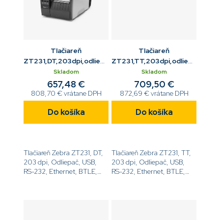
Tlačiareň
Tlačiareň
ZT231,DT,203dpi,odliepač,USB,RS232,ETH,BTLE,USB
ZT231,TT,203dpi,odliepač,US
Host
Host
Skladom
Skladom
657,48 €
709,50 €
808,70 € vrátane DPH
872,69 € vrátane DPH
Do košíka
Do košíka
Tlačiareň Zebra ZT231, DT,
Tlačiareň Zebra ZT231, TT,
203 dpi, Odliepač, USB,
203 dpi, Odliepač, USB,
RS-232, Ethernet, BTLE,
RS-232, Ethernet, BTLE,
USB Host,
USB Host,
EZPL[code]ZT23142-
EZPL[code]ZT23142-
D1E000FZ[/code]
T1E000FZ[/code]