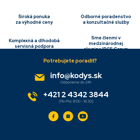
r
v
k
Široká ponuka
Odborné poradenstvo
y
za výhodné ceny
a konzultačné služby
v
ý
p
Sme členmi v
Komplexná a dlhodobá
i
medzinárodnej
servisná podpora
s
skupine IBCS Group
Z
u
á
p
ä
info
@
kodys.sk
t
i
e
+421 2 4342 3844
Sledujte nás