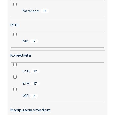
o
v
Na sklade
17
RFID
Nie
17
Konektivita
USB
17
ETH
17
WiFi
3
Manipulácia s médiom