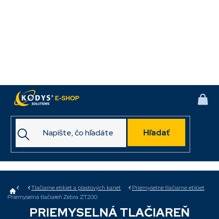
Prejsť
na
obsah
NÁK
KOŠ
Hľadať
Domov
Tlačiarne etikiet a plastových kariet
Priemyselné tlačiarne etikiet
Priemyselná tlačiareň Zebra ZT200
PRIEMYSELNÁ TLAČIAREŇ