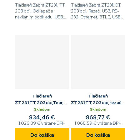
Tlačiareň Zebra ZT231, TT,
Tlačiareň Zebra ZT231, DT,
203 dpi, Odliepač s
203 dpi, Rezač, USB, RS-
navíjaním podkladu, USB,
232, Ethernet, BTLE, USB
RS-232, Ethernet, BTLE,
Host, EZPL[code]ZT23142-
USB Host,
D2E000FZ[/code]
EZPL[code]ZT23142-
T3E000FZ[/code]
Tlačiareň
Tlačiareň
ZT231,TT,203dpi,Tear,USB,RS232,ETH,BTLE,WiFi
ZT231,TT,203dpi,rezač,USB,R
802.11ac
Host
Skladom
Skladom
834,46 €
868,77 €
1 026,39 € vrátane DPH
1 068,59 € vrátane DPH
Do košíka
Do košíka