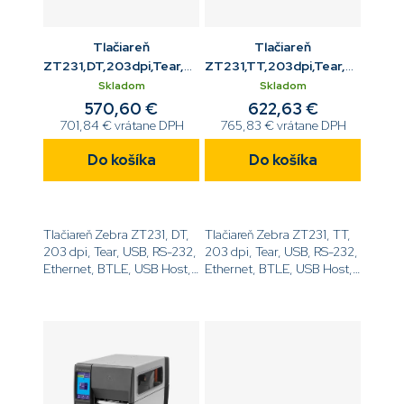
Tlačiareň
Tlačiareň
ZT231,DT,203dpi,Tear,USB,RS232,ETH,BTLE,USB
ZT231,TT,203dpi,Tear,USB,RS
Host
Host
Skladom
Skladom
570,60 €
622,63 €
701,84 € vrátane DPH
765,83 € vrátane DPH
Do košíka
Do košíka
Tlačiareň Zebra ZT231, DT,
Tlačiareň Zebra ZT231, TT,
203 dpi, Tear, USB, RS-232,
203 dpi, Tear, USB, RS-232,
Ethernet, BTLE, USB Host,
Ethernet, BTLE, USB Host,
EZPL[code]ZT23142-
EZPL[code]ZT23142-
D0E000FZ[/code]
T0E000FZ[/code]