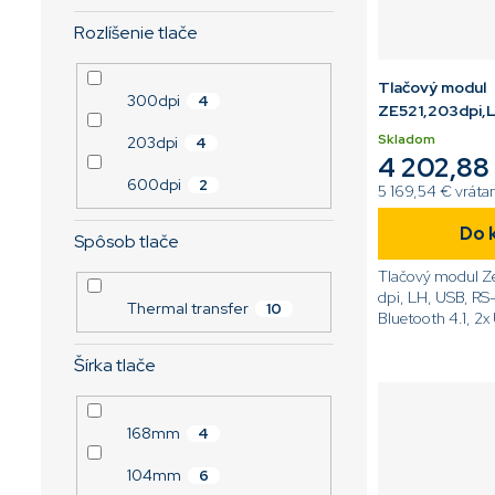
Rozlíšenie tlače
Tlačový modul
300dpi
4
ZE521,203dpi,
Skladom
203dpi
4
4 202,88
600dpi
2
5 169,54 € vrát
Do 
Spôsob tlače
Tlačový modul Z
dpi, LH, USB, RS
Thermal transfer
10
Bluetooth 4.1, 2x
Dotykový displej,
ZPL[code]ZE521
Šírka tlače
L0E0000Z[/cod
168mm
4
104mm
6