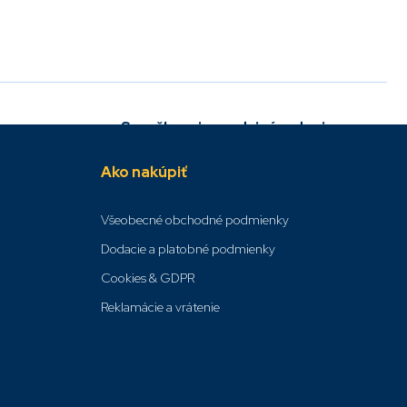
Sme členmi v medzinárodnej
skupine IBCS Group
Ako nakúpiť
Všeobecné obchodné podmienky
Dodacie a platobné podmienky
Cookies & GDPR
Reklamácie a vrátenie