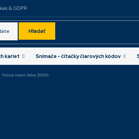
kies & GDPR
Hľadať
ch kariet
Snímače - čítačky čiarových kódov
Tlačový modul Zebra ZE500
nejšie
Tlačový modul
Tlačový modul
ZE511,203dpi,LH,USB,RS232,ETH,BT,LCD
ZE521,300dpi,RH
ZE51142-L0E0000Z
ZE52163-R0E00