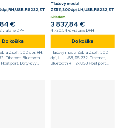
Tlačový modul
0dpi,RH,USB,RS232,ETH,BT,LCD
ZE511,300dpi,LH,USB,RS232,ETH,BT,
Skladom
,84 €
3 837,84 €
€ vrátane DPH
4 720,54 € vrátane DPH
Do košíka
Do košíka
Zebra ZE511, 300 dpi, RH,
Tlačový modul Zebra ZE511, 300
2, Ethernet, Bluetooth
dpi, LH, USB, RS-232, Ethernet,
B Host port, Dotykový
Bluetooth 4.1, 2x USB Host port,
PL[code]ZE51143-
Dotykový displej,
[/code]
ZPL[code]ZE51143-
L0E0000Z[/code]