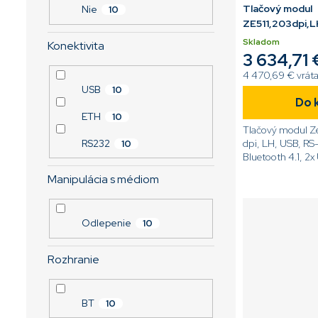
Tlačový modul
Nie
10
ZE511,203dpi,
Skladom
Konektivita
3 634,71 
4 470,69 € vrát
USB
10
Do 
ETH
10
Tlačový modul Z
dpi, LH, USB, RS
RS232
10
Bluetooth 4.1, 2x
Dotykový displej,
Manipulácia s médiom
ZPL[code]ZE511
L0E0000Z[/cod
Odlepenie
10
Rozhranie
BT
10