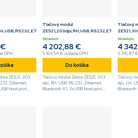
Tlačový modul
Tlačový 
LH,USB,RS232,ETH,BT,LCD
ZE521,203dpi,RH,USB,RS232,ETH,BT,LCD
ZE521,30
Skladom
Skladom
 €
4 202,88 €
4 342
ane DPH
5 169,54 € vrátane DPH
5 341,87 
košíka
Do košíka
ebra ZE521, 203
Tlačový modul Zebra ZE521, 203
Tlačový m
-232, Ethernet,
dpi, RH, USB, RS-232, Ethernet,
dpi, LH, U
 USB Host port,
Bluetooth 4.1, 2x USB Host port,
Bluetooth 
Dotykový displej,
Dotykový d
62-
ZPL[code]ZE52162-
ZPL[code]
e]
R0E0000Z[/code]
L0E0000Z