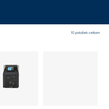
Skladom
4 342,98 €
10
položiek celkom