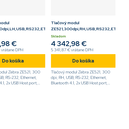
modul
Tlačový modul
0dpi,LH,USB,RS232,ETH,BT,LCD
ZE521,300dpi,RH,USB,RS232,ETH,BT,
Skladom
,98 €
4 342,98 €
€ vrátane DPH
5 341,87 € vrátane DPH
Do košíka
Do košíka
odul Zebra ZE521, 300
Tlačový modul Zebra ZE521, 300
SB, RS-232, Ethernet,
dpi, RH, USB, RS-232, Ethernet,
4.1, 2x USB Host port,
Bluetooth 4.1, 2x USB Host port,
isplej,
Dotykový displej,
ZE52163-
ZPL[code]ZE52163-
[/code]
R0E0000Z[/code]