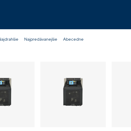
Skladom
Skladom
3 634,71 €
4 342,98 €
Najdrahšie
Najpredávanejšie
Abecedne