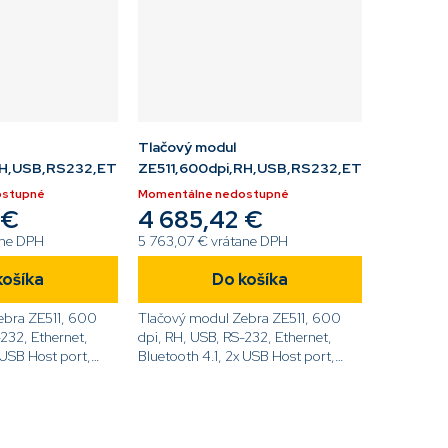
Tlačový modul
LH,USB,RS232,ETH,BT,LCD
ZE511,600dpi,RH,USB,RS232,ETH,BT,LCD
ostupné
Momentálne nedostupné
 €
4 685,42 €
ane DPH
5 763,07 € vrátane DPH
košíka
Do košíka
ebra ZE511, 600
Tlačový modul Zebra ZE511, 600
-232, Ethernet,
dpi, RH, USB, RS-232, Ethernet,
 USB Host port,
Bluetooth 4.1, 2x USB Host port,
Dotykový displej,
46-
ZPL[code]ZE51146-
e]
R0E0000Z[/code]