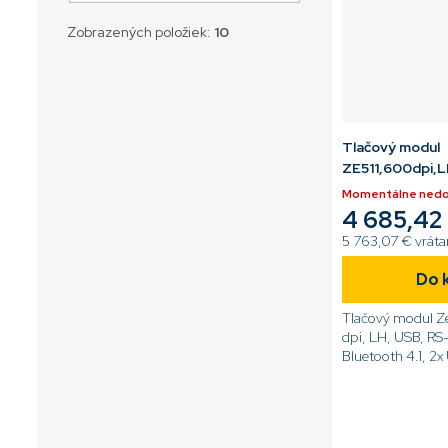
Zobrazených položiek:
10
Tlačový modul
ZE511,600dpi,
Momentálne ned
4 685,42
5 763,07 € vrát
Do 
Tlačový modul Z
dpi, LH, USB, RS
Bluetooth 4.1, 2x
Dotykový displej,
ZPL[code]ZE511
L0E0000Z[/cod