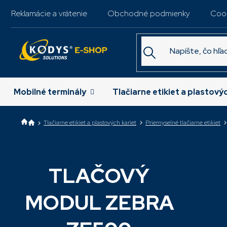
Prejsť
Reklamácie a vrátenie
Obchodné podmienky
Coo
na
obsah
Mobilné terminály
Tlačiarne etikiet a plastový
Tlačiarne etikiet a plastových kariet
Priemyselné tlačiarne etikiet
TLAČOVÝ
Najpredáva
MODUL ZEBRA