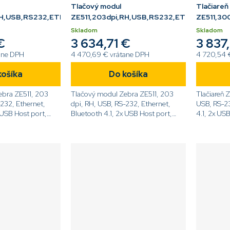
Tlačový modul
Tlačiareň
LH,USB,RS232,ETH,BT,LCD
ZE511,203dpi,RH,USB,RS232,ETH,BT,LCD
ZE511,30
Skladom
Skladom
€
3 634,71 €
3 837
ane DPH
4 470,69 € vrátane DPH
4 720,54 
košíka
Do košíka
ebra ZE511, 203
Tlačový modul Zebra ZE511, 203
Tlačiareň 
-232, Ethernet,
dpi, RH, USB, RS-232, Ethernet,
USB, RS-23
 USB Host port,
Bluetooth 4.1, 2x USB Host port,
4.1, 2x US
Dotykový displej,
displej, Z
42-
ZPL[code]ZE51142-
R0E0000Z
e]
R0E0000Z[/code]