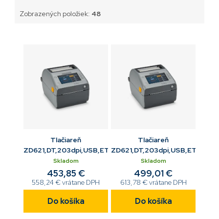
Zobrazených položiek:
48
Tlačiareň
Tlačiareň
ZD621,DT,203dpi,USB,ETH,RS232,BTLE5
ZD621,DT,203dpi,USB,ETH,RS2
Skladom
Skladom
453,85 €
499,01 €
558,24 € vrátane DPH
613,78 € vrátane DPH
Do košíka
Do košíka