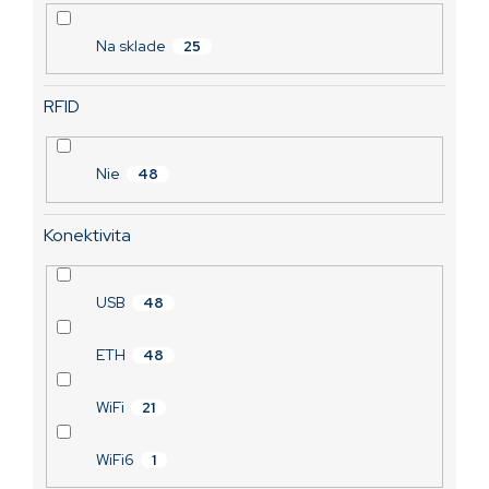
o
v
Na sklade
25
RFID
Nie
48
Konektivita
USB
48
ETH
48
WiFi
21
WiFi6
1