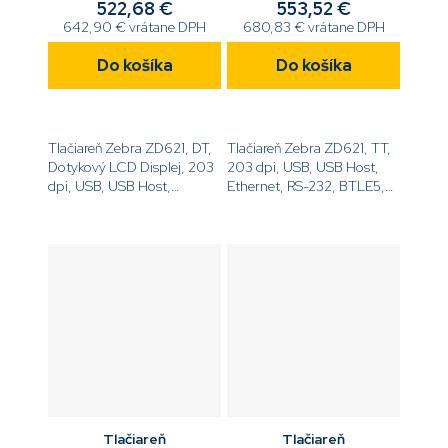
522,68 €
553,52 €
642,90 € vrátane DPH
680,83 € vrátane DPH
Do košíka
Do košíka
Tlačiareň Zebra ZD621, DT,
Tlačiareň Zebra ZD621, TT,
Dotykový LCD Displej, 203
203 dpi, USB, USB Host,
dpi, USB, USB Host,
Ethernet, RS-232, BTLE5,
Ethernet, RS-232, BTLE5,
Odliepač,
EZPL[code]ZD6A142-
EZPL[code]ZD6A042-
D0EF00EZ[/code]
31EF00EZ[/code]
Tlačiareň
Tlačiareň