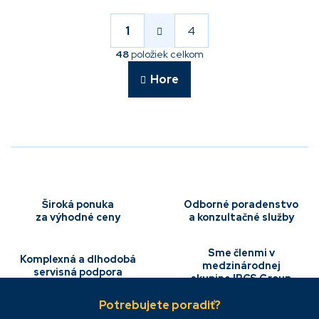
S
t
r
1
4
O
á
v
n
48
položiek celkom
l
k
á
o
Hore
v
d
a
a
n
c
i
i
e
e
p
r
v
k
Široká ponuka
Odborné poradenstvo
y
za výhodné ceny
a konzultačné služby
v
ý
p
Sme členmi v
Komplexná a dlhodobá
i
medzinárodnej
servisná podpora
s
skupine IBCS Group
Z
u
á
p