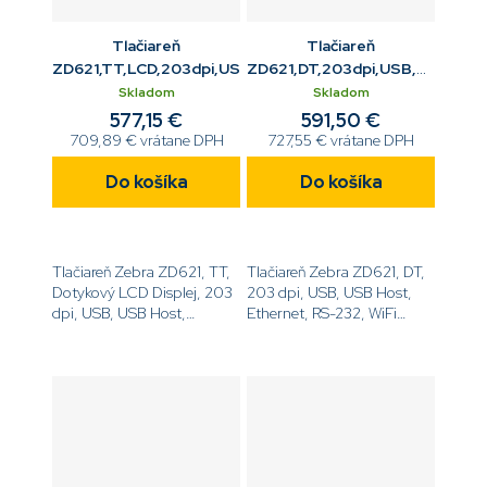
Tlačiareň
Tlačiareň
ZD621,TT,LCD,203dpi,USB,ETH,RS232,BTLE5
ZD621,DT,203dpi,USB,ETH,RS23
802.11ax,BT
Skladom
Skladom
577,15 €
591,50 €
709,89 € vrátane DPH
727,55 € vrátane DPH
Do košíka
Do košíka
Tlačiareň Zebra ZD621, TT,
Tlačiareň Zebra ZD621, DT,
Dotykový LCD Displej, 203
203 dpi, USB, USB Host,
dpi, USB, USB Host,
Ethernet, RS-232, WiFi
Ethernet, RS-232, BTLE5,
802.11ax, Bluetooth 5.3,
EZPL[code]ZD6A142-
EZPL[code]ZD6A042-
30EF00EZ[/code]
D0ER02EZ[/code]