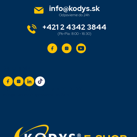
ä
info
@
kodys.sk
t
i
e
+421 2 4342 3844
Sledujte nás
+420 777 888 999
(Po-Pá: 8:00 - 16:30)
info@titan.cz
Odpovieme do 24 h