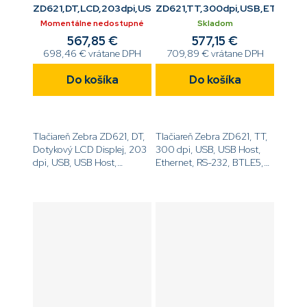
ZD621,DT,LCD,203dpi,USB,ETH,RS232,BTLE5,odliepač
ZD621,TT,300dpi,USB,ETH,RS
Momentálne nedostupné
Skladom
567,85 €
577,15 €
698,46 € vrátane DPH
709,89 € vrátane DPH
Do košíka
Do košíka
Tlačiareň Zebra ZD621, DT,
Tlačiareň Zebra ZD621, TT,
Dotykový LCD Displej, 203
300 dpi, USB, USB Host,
dpi, USB, USB Host,
Ethernet, RS-232, BTLE5,
Ethernet, RS-232, BTLE5,
EZPL[code]ZD6A043-
Odliepač,
30EF00EZ[/code]
EZPL[code]ZD6A142-
D1EF00EZ[/code]