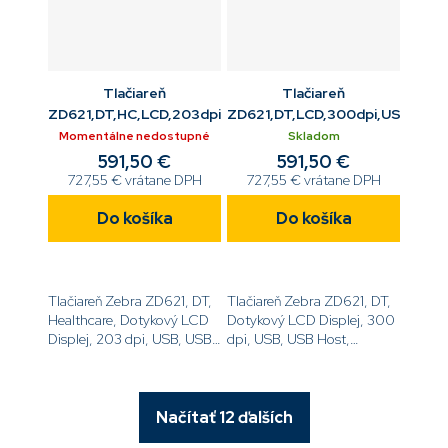
Tlačiareň
Tlačiareň
ZD621,DT,HC,LCD,203dpi,USB,ETH,RS232,BTLE5
ZD621,DT,LCD,300dpi,USB,ET
Momentálne nedostupné
Skladom
591,50 €
591,50 €
727,55 € vrátane DPH
727,55 € vrátane DPH
Do košíka
Do košíka
Tlačiareň Zebra ZD621, DT,
Tlačiareň Zebra ZD621, DT,
Healthcare, Dotykový LCD
Dotykový LCD Displej, 300
Displej, 203 dpi, USB, USB
dpi, USB, USB Host,
Host, Ethernet, RS-232,
Ethernet, RS-232, BTLE5,
BTLE5,
EZPL[code]ZD6A143-
EZPL[code]ZD6AH42-
D0EF00EZ[/code]
D0EF00EZ[/code]
Načítať 12 ďalších