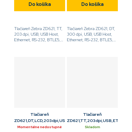
Do košíka
Do košíka
Tlačiareň Zebra ZD621, TT,
Tlačiareň Zebra ZD621, DT,
203 dpi, USB, USB Host,
300 dpi, USB, USB Host,
Ethernet, RS-232, BTLE5,
Ethernet, RS-232, BTLE5,
EZPL[code]ZD6A042-
EZPL[code]ZD6A043-
30EF00EZ[/code]
D0EF00EZ[/code]
Tlačiareň
Tlačiareň
ZD621,DT,LCD,203dpi,USB,ETH,RS232,BTLE5
ZD621,TT,203dpi,USB,ETH,RS2
Momentálne nedostupné
Skladom