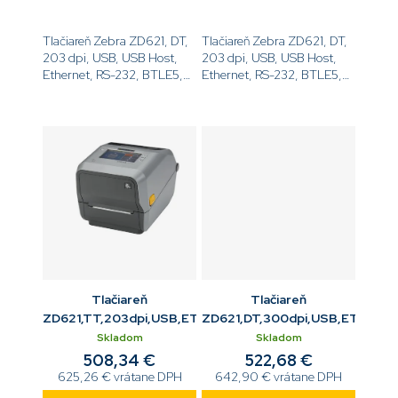
Tlačiareň Zebra ZD621, DT,
Tlačiareň Zebra ZD621, DT,
203 dpi, USB, USB Host,
203 dpi, USB, USB Host,
Ethernet, RS-232, BTLE5,
Ethernet, RS-232, BTLE5,
EZPL[code]ZD6A042-
Odliepač,
D0EF00EZ[/code]
EZPL[code]ZD6A042-
D1EF00EZ[/code]
Tlačiareň
Tlačiareň
ZD621,TT,203dpi,USB,ETH,RS232,BTLE5
ZD621,DT,300dpi,USB,ETH,RS
Skladom
Skladom
508,34 €
522,68 €
625,26 € vrátane DPH
642,90 € vrátane DPH