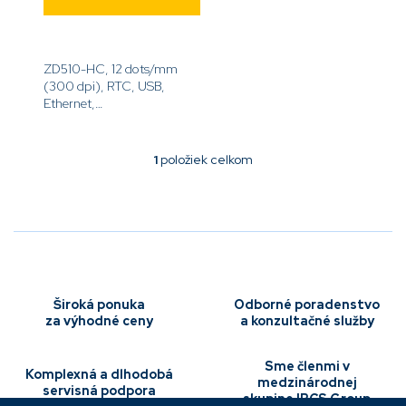
ZD510-HC, 12 dots/mm
(300 dpi), RTC, USB,
Ethernet,
ZPLII[code]ZD51013-
D0ER00FZ[/code]
1
položiek celkom
O
v
l
á
d
a
c
i
e
Široká ponuka
Odborné poradenstvo
p
za výhodné ceny
a konzultačné služby
r
v
Sme členmi v
k
Komplexná a dlhodobá
medzinárodnej
y
servisná podpora
skupine IBCS Group