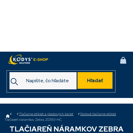
Prejsť
na
obsah
NÁK
KOŠ
Hľadať
Domov
Tlačiarne etikiet a plastových kariet
Stolové tlačiarne etikiet
Tlačiareň náramkov Zebra ZD510-HC
TLAČIAREŇ NÁRAMKOV ZEBRA