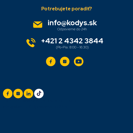
Z
v
á
ý
p
p
i
ä
info
@
kodys.sk
s
t
u
i
e
+421 2 4342 3844
Sledujte nás
+420 777 888 999
(Po-Pá: 8:00 - 16:30)
info@titan.cz
Odpovieme do 24 h