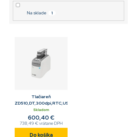
o
v
Na sklade
1
Tlačiareň
ZD510,DT,300dpi,RTC,USB,ETH
Skladom
600,40 €
738,49 € vrátane DPH
Do košíka