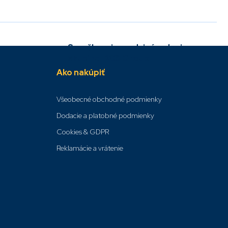
Sme členmi v medzinárodnej
skupine IBCS Group
Ako nakúpiť
Všeobecné obchodné podmienky
Dodacie a platobné podmienky
Cookies & GDPR
Reklamácie a vrátenie