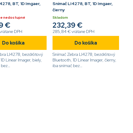
4278, BT, 1D Imgaer,
Snímač LI4278, BT, 1D Imgaer,
čierny
e nedostupné
Skladom
9 €
232,39 €
vrátane DPH
285,84 € vrátane DPH
Do košíka
Do košíka
bra LI4278, bezdrôtový
Snímač Zebra LI4278, bezdrôtový
1D Linear Imager, biely,
Bluetooth, 1D Linear Imager, čierny,
 bez
iba snímač bez
tva[code]LI4278-
príslušenstva[code]LI4278-
R[/code]
SR20007WR[/code]