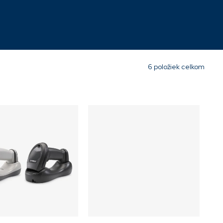
Skladom
227,18 €
6
položiek celkom