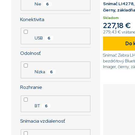
Snímač LI4278, 
Nie
6
čierny, základň
Skladom
Konektivita
227,18 €
279,43 € vrátan
USB
6
Do 
Odolnosť
Snímač Zebra LI
bezdrôtový Bluet
Imager, čierny, z
Nízka
6
kábel[code]LI42
TRBU0100ZER[/
Rozhranie
BT
6
Snímacia vzdialenosť