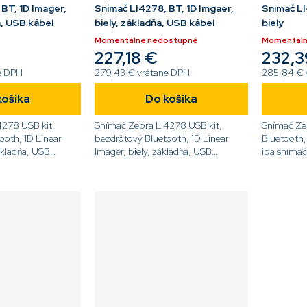
BT, 1D Imager,
Snímač LI4278, BT, 1D Imgaer,
Snímač LI
a, USB kábel
biely, základňa, USB kábel
biely
Momentálne nedostupné
Momentáln
227,18 €
232,3
e DPH
279,43 € vrátane DPH
285,84 € 
košíka
Do košíka
4278 USB kit,
Snímač Zebra LI4278 USB kit,
Snímač Ze
ooth, 1D Linear
bezdrôtový Bluetooth, 1D Linear
Bluetooth, 
ákladňa, USB
Imager, biely, základňa, USB
iba snímač
78-
kábel[code]LI4278-
príslušens
code]
TRWU0100ZER[/code]
SR20001W