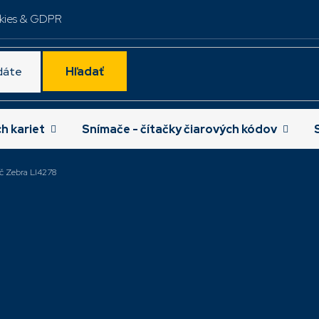
kies & GDPR
Hľadať
ch kariet
Snímače - čítačky čiarových kódov
č Zebra LI4278
, BT, 1D Imgaer,
Snímač LI4278, BT, 1D Imgae
tačná základňa,
čierny, prezentačná základň
roj
LI4278-
USB kábel, zdroj
LI4278-