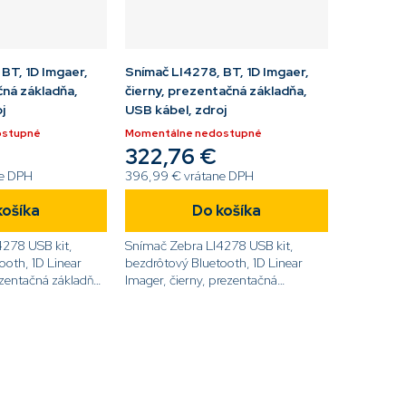
BT, 1D Imgaer,
Snímač LI4278, BT, 1D Imgaer,
čná základňa,
čierny, prezentačná základňa,
j
USB kábel, zdroj
ostupné
Momentálne nedostupné
322,76 €
ne DPH
396,99 € vrátane DPH
košíka
Do košíka
4278 USB kit,
Snímač Zebra LI4278 USB kit,
ooth, 1D Linear
bezdrôtový Bluetooth, 1D Linear
ezentačná základňa,
Imager, čierny, prezentačná
[code]LI4278-
základňa, USB kábel,
code]
zdroj[code]LI4278-
PRBU2100AWR[/code]
O
v