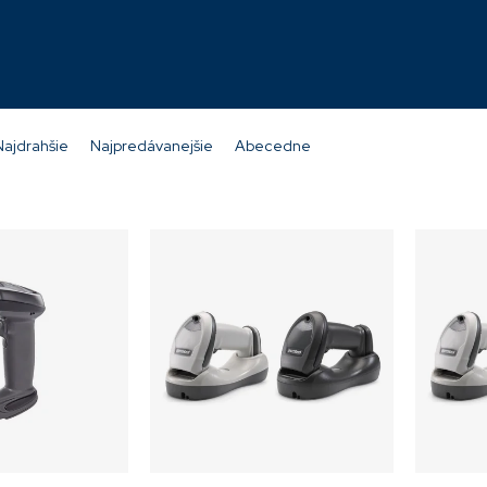
WR
PRBU2100AWR
nedostupné
Momentálne nedostupné
322,76 €
Najdrahšie
Najpredávanejšie
Abecedne