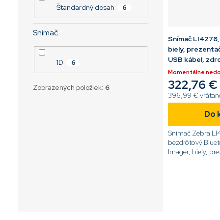
Štandardný dosah
6
Snímač
Snímač LI4278, 
biely, prezenta
USB kábel, zdro
1D
6
Momentálne ned
322,76 €
Zobrazených položiek:
6
396,99 € vráta
Do 
Snímač Zebra LI
bezdrôtový Bluet
Imager, biely, pr
USB kábel, zdroj
PRWU2100AWR[/