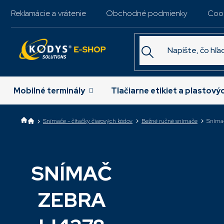
Prejsť
Reklamácie a vrátenie
Obchodné podmienky
Coo
na
obsah
Mobilné terminály
Tlačiarne etikiet a plastový
Snímače - čítačky čiarových kódov
Bežné ručné snímače
Sníma
SNÍMAČ
Najpredávanejšie
ZEBRA
Snímač LI4278
biely, prezen
USB kábel, zd