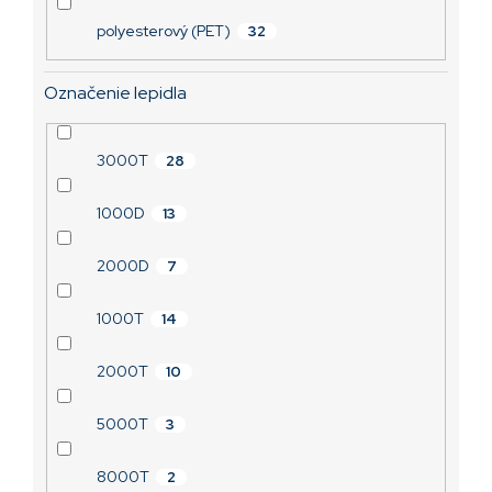
polyesterový (PET)
32
Označenie lepidla
3000T
28
1000D
13
2000D
7
1000T
14
2000T
10
5000T
3
8000T
2