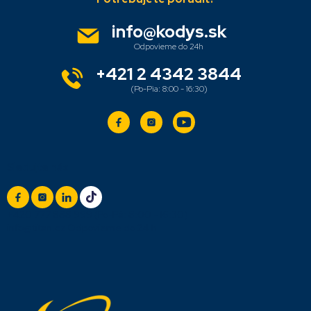
p
ä
info
@
kodys.sk
t
i
e
+421 2 4342 3844
Sledujte nás
+420 777 888 999
(Po-Pá: 8:00 - 16:30)
info@titan.cz
Odpovieme do 24 h