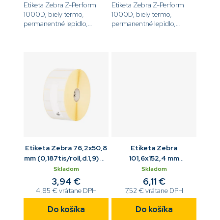
Etiketa Zebra Z-Perform
Etiketa Zebra Z-Perform
1000D, biely termo,
1000D, biely termo,
permanentné lepidlo,
permanentné lepidlo,
rozmer 55 x 38 mm, 126 ks
rozmer 76,2 x 50,8 mm, 96
na kotúči, 19 mm
ks na kotúči, 19 mm
dutinka[code]3013758[/code]
dutinka[code]3013759[/code]
Etiketa Zebra 76,2x50,8
Etiketa Zebra
mm (0,187tis/roll,d.1,9) Z-
101,6x152,4 mm
Perform 1000D biela
(0,085tis/roll,d.1,9) Z-
Skladom
Skladom
Perform 1000D biela
3,94 €
6,11 €
4,85 € vrátane DPH
7,52 € vrátane DPH
Do košíka
Do košíka