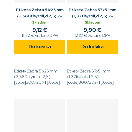
Etiketa Zebra 51x25 mm
Etiketa Zebra 57x51 mm
(2,580tis/roll,d.2,5) Z-
(1,37tis/roll,d.2,5) Z-
Select 2000T biela
Select 2000T biela
Skladom
Skladom
9,12 €
9,90 €
11,22 € vrátane DPH
12,18 € vrátane DPH
Do košíka
Do košíka
Etikety Zebra 51x25 mm
Etikety Zebra 57x51 mm
(2,580tis/roll,d.2,5)
(1,37tis/roll,d.2,5)
[code]3007201-T[/code]
[code]3007202-T[/code]