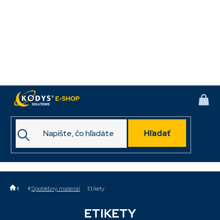
Prejsť
na
obsah
NÁK
KOŠ
Hľadať
Domov
Spotrebný materiál
Etikety
ETIKETY