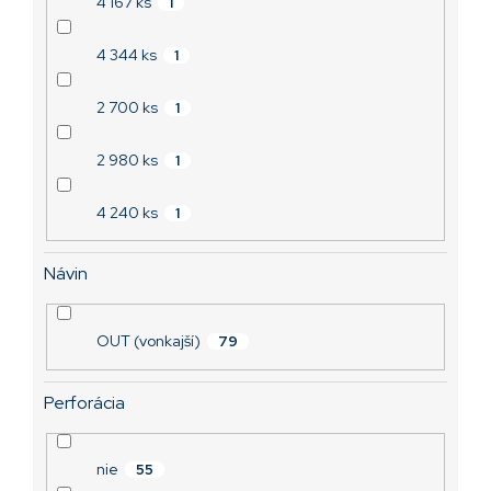
4 167 ks
1
4 344 ks
1
2 700 ks
1
2 980 ks
1
4 240 ks
1
Návin
OUT (vonkajší)
79
Perforácia
nie
55