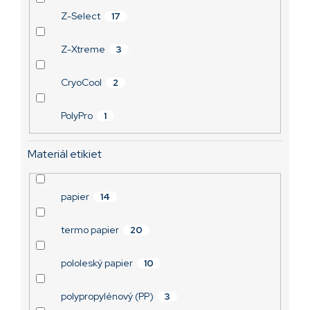
Z-Select
17
Z-Xtreme
3
CryoCool
2
PolyPro
1
Materiál etikiet
papier
14
termo papier
20
pololeský papier
10
polypropylénový (PP)
3