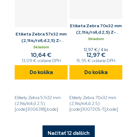
Etiketa Zebra 70x32 mm
(2,1tis/roll,d.2,5) Z-
Etiketa Zebra 57x32 mm
Select 2000T biela
Skladom
(2,1tis/roll,d.2,5) Z-
Select 2000T biela
Skladom
Jednotková
12,97 € / 4 ks
10,64 €
12,97 €
cena:
13,09 € vrátane DPH
15,95 € vrátane DPH
Do košíka
Do košíka
Etikety Zebra 57x32 mm
Etikety Zebra 70x32 mm
(2,1tis/roll,d.2,5)
(2,1tis/roll,d.2,5)
[code]3006318[/code]
[code]3007205-T[/code]
Načítať 12 ďalších