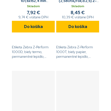
101,6x152,4 mm
(2,580tis/roll,d.2,5) Z-
(0,11tis/roll,d.1,9) Z-
Perform 1000T biela
Skladom
Skladom
Perform 1000D biela
7,92 €
8,45 €
9,74 € vrátane DPH
10,39 € vrátane DPH
Do košíka
Do košíka
Etiketa Zebra Z-Perform
Etiketa Zebra Z-Perform
1000D, biely termo,
1000T, biely papier,
permanentné lepidlo,
permanentné lepidlo,
rozmer 101,6 x 152,4 mm,
rozmer 50 x 25 mm, 2 580
110 ks na kotúči, 19 mm
ks na kotúči, 25 mm
dutinka[code]3005281-
dutinka[code]880007-
T[/code]
025D[/code]