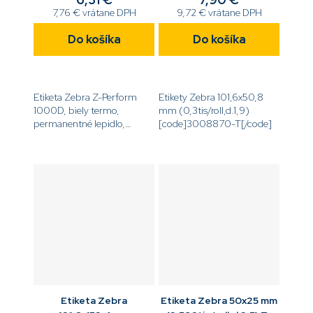
7,76 € vrátane DPH
9,72 € vrátane DPH
Do košíka
Do košíka
Etiketa Zebra Z-Perform
Etikety Zebra 101,6x50,8
1000D, biely termo,
mm (0,3tis/roll,d.1,9)
permanentné lepidlo,
[code]3008870-T[/code]
rozmer 76,2 x 101,6 mm,
150 ks na kotúči, 19 mm
dutinka[code]3007589-
T[/code]
Etiketa Zebra
Etiketa Zebra 50x25 mm