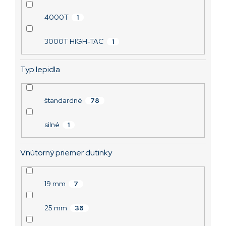
4000T
1
3000T HIGH-TAC
1
Typ lepidla
štandardné
78
silné
1
Vnútorný priemer dutinky
19 mm
7
25 mm
38