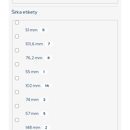
Šírka etikety
51 mm
11
101,6 mm
7
76,2 mm
4
55 mm
1
102 mm
14
74 mm
3
57 mm
5
148 mm
2