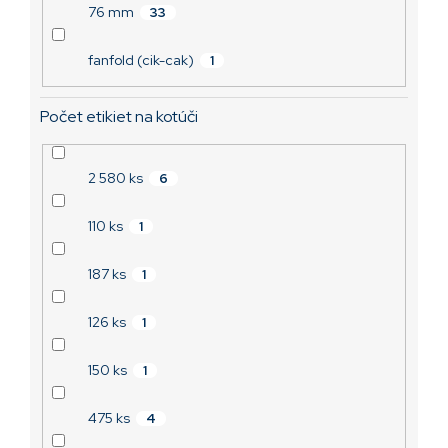
76 mm
33
fanfold (cik-cak)
1
Počet etikiet na kotúči
2 580 ks
6
110 ks
1
187 ks
1
126 ks
1
150 ks
1
475 ks
4