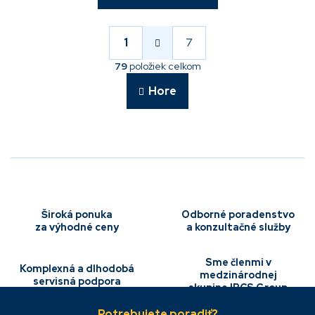
S
t
r
1
7
O
á
v
n
79
položiek celkom
l
k
á
o
Hore
v
d
a
a
n
c
i
i
e
e
p
r
v
k
Široká ponuka
Odborné poradenstvo
y
za výhodné ceny
a konzultačné služby
v
ý
p
Sme členmi v
Komplexná a dlhodobá
i
medzinárodnej
servisná podpora
s
skupine IBCS Group
Z
u
á