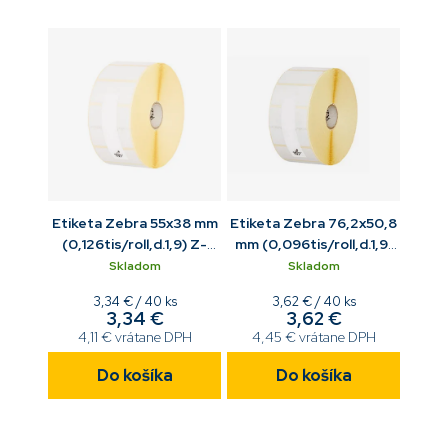
Etiketa Zebra 55x38 mm
Etiketa Zebra 76,2x50,8
(0,126tis/roll,d.1,9) Z-
mm (0,096tis/roll,d.1,9)
Perform 1000D biela
Z-Perform 1000D biela
Skladom
Skladom
Jednotková
Jednotková
3,34 € / 40 ks
3,62 € / 40 ks
3,34 €
3,62 €
cena:
cena:
4,11 € vrátane DPH
4,45 € vrátane DPH
Do košíka
Do košíka