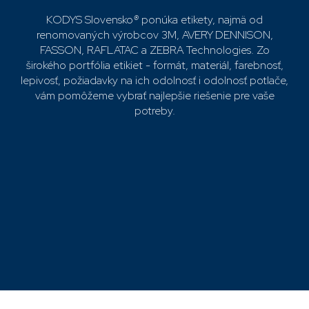
KODYS Slovensko
®
ponúka etikety, najmä od
renomovaných výrobcov
3M, AVERY DENNISON,
FASSON, RAFLATAC a ZEBRA
Technologies. Zo
širokého portfólia etikiet - formát, materiál, farebnosť,
lepivosť, požiadavky na ich odolnosť i odolnosť potlače,
vám pomôžeme vybrať najlepšie riešenie pre vaše
potreby.
Najpredávanejšie
Etiketa Zebra 24x20 mm
(2,98tis/roll,d.2,5) Z-Xtreme 5000T
white
Quote 5127
Skladom
Papierové etikety
69,56 €
Plastové etikety
Etiketa Zebra 25,4 x 12,7 mm
(4,344tis/roll,d.2,5) Z-Xtreme
V
R
5000T white
Quote:3772