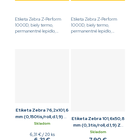
Etiketa Zebra Z-Perform
Etiketa Zebra Z-Perform
1000D, biely termo,
1000D, biely termo,
permanentné lepidlo,
permanentné lepidlo,
rozmer 76,2 x 50,8 mm,
rozmer 101,6 x 152,4 mm,
187 ks na kotúči, 19 mm
85 ks na kotúči, 19 mm
dutinka[code]3012911-
dutinka[code]3012913-
T[/code]
T[/code]
Etiketa Zebra 76,2x101,6
mm (0,150tis/roll,d.1,9) Z-
Etiketa Zebra 101,6x50,8
Perform 1000D biela
Skladom
mm (0,3tis/roll,d.1,9) Z-
Perform 1000D biela
Skladom
Jednotková
6,31 € / 20 ks
6,31 €
7,90 €
cena: