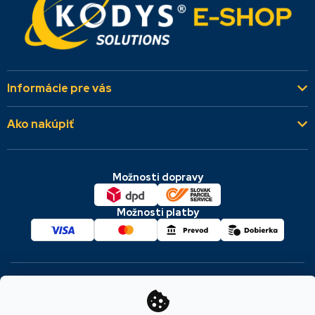
Informácie pre vás
Kto sme
Ako nakúpiť
Aktuality
Všeobecné obchodné podmienky
Referencie
Možnosti dopravy
Dodacie a platobné podmienky
Kontakty
Cookies & GDPR
Možnosti platby
Reklamácie a vrátenie
Copyright 2026
KODYS SOLUTIONS
. Všetky práva
vyhradené.