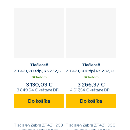
EZPL[code]ZT42163-
navíjač,
T0E0000Z[/code]
EZPL[code]ZT42162-
T4E0000Z[/code]
Tlačiareň
Tlačiareň
ZT421,203dpi,RS232,USB,10/100
ZT421,300dpi,RS232,USB,10/1
ETH,BT,rezač
ETH,BT,odliepač,navíjač
Skladom
Skladom
3 130,03 €
3 266,37 €
3 849,94 € vrátane DPH
4 017,64 € vrátane DPH
Do košíka
Do košíka
Tlačiareň Zebra ZT421, 203
Tlačiareň Zebra ZT421, 300