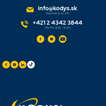
p
i
ä
info
@
kodys.sk
s
t
u
i
e
+421 2 4342 3844
Sledujte nás
+420 777 888 999
(Po-Pá: 8:00 - 16:30)
info@titan.cz
Odpovieme do 24 h