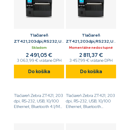
Tlačiareň
Tlačiareň
ZT421,203dpi,RS232,USB,10/100
ZT421,203dpi,RS232,USB,10/1
ETH,BT,USB Host
ETH,BT,WiFi 802.11 AC
Skladom
Momentálne nedostupné
2 491,05 €
2 811,37 €
3 063,99 € vrátane DPH
3 457,99 € vrátane DPH
Do košíka
Do košíka
Tlačiareň Zebra ZT421, 203
Tlačiareň Zebra ZT421, 203
dpi, RS-232, USB, 10/100
dpi, RS-232, USB, 10/100
Ethernet, Bluetooth 4.1/MFi,
Ethernet, Bluetooth
USB Host,
4.2/MFi, USB Host, WiFi
EZPL[code]ZT42162-
802.11 AC,
T0E0000Z[/code]
EZPL[code]ZT42162-
T0EC000Z[/code]