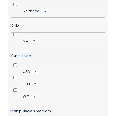
T4E0000Z
o
Skladom
v
Na sklade
6
3 266,37 €
RFID
Nie
7
Konektivita
USB
7
ETH
7
WiFi
1
Manipulácia s médiom