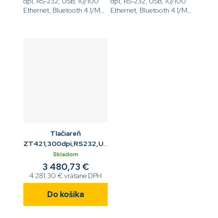
dpi, RS-232, USB, 10/100
dpi, RS-232, USB, 10/100
Ethernet, Bluetooth 4.1/MFi,
Ethernet, Bluetooth 4.1/MFi,
USB Host, Rezač,
USB Host, Odliepač, Interný
EZPL[code]ZT42162-
navíjač,
T2E0000Z[/code]
EZPL[code]ZT42163-
T4E0000Z[/code]
Tlačiareň
ZT421,300dpi,RS232,USB,10/100
ETH,BT,rezač
Skladom
3 480,73 €
4 281,30 € vrátane DPH
Do košíka