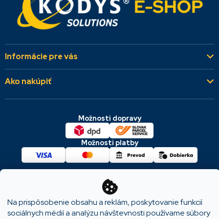
Informácie pre vás
Kto sme
Ako nakúpiť
Aktuality
Všeobecné obchodné podmienky
Referencie
Možnosti dopravy
Dodacie a platobné podmienky
Kontakty
Cookies & GDPR
Možnosti platby
Reklamácie a vrátenie
Copyright 2026
KODYS SOLUTIONS
. Všetky práva
vyhradené.
Na prispôsobenie obsahu a reklám, poskytovanie funkcií
sociálnych médií a analýzu návštevnosti používame súbory