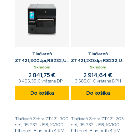
Tlačiareň
Tlačiareň
ZT421,300dpi,RS232,USB,10/100
ZT421,203dpi,RS232,USB,10/1
ETH,BT,USB Host
ETH,BT,odliepač,navíjač
Skladom
Skladom
2 841,75 €
2 914,64 €
3 495,35 € vrátane DPH
3 585,01 € vrátane DPH
Do košíka
Do košíka
Tlačiareň Zebra ZT421, 300
Tlačiareň Zebra ZT421, 203
dpi, RS-232, USB, 10/100
dpi, RS-232, USB, 10/100
Ethernet, Bluetooth 4.1/MFi,
Ethernet, Bluetooth 4.1/MFi,
USB Host,
USB Host, Odliepač, Interný