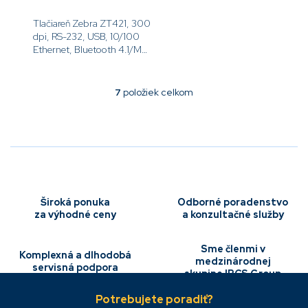
Tlačiareň Zebra ZT421, 300
dpi, RS-232, USB, 10/100
Ethernet, Bluetooth 4.1/MFi,
USB Host, Rezač,
EZPL[code]ZT42163-
T2E0000Z[/code]
7
položiek celkom
O
v
l
á
d
a
c
i
e
Široká ponuka
Odborné poradenstvo
p
za výhodné ceny
a konzultačné služby
r
v
Sme členmi v
k
Komplexná a dlhodobá
medzinárodnej
y
servisná podpora
skupine IBCS Group
Z
v
á
ý
p