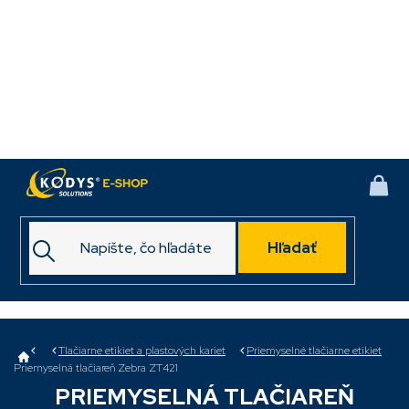
Prejsť
na
obsah
NÁK
KOŠ
Hľadať
Domov
Tlačiarne etikiet a plastových kariet
Priemyselné tlačiarne etikiet
Priemyselná tlačiareň Zebra ZT421
PRIEMYSELNÁ TLAČIAREŇ