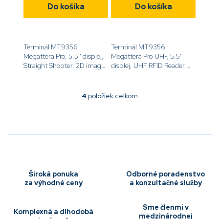
Do košíka
Do košíka
Terminál MT9356
Terminál MT9356
Megattera Pro, 5.5'' displej,
Megattera Pro UHF, 5.5''
Straight Shooter, 2D imager
displej, UHF RFID Reader,
Laser Aimer (CM66),
2D imager Laser Aimer
Android, 6GB/128GB, BT,
(CM66), Android,
WiFi6E, 4G, ESim, GPS,
4GB/64GB, BT, WiFi6E,
4
položiek celkom
O
NFC and kamera, ochranný
4G, pištoľové prevedenie,
v
obal, USB-C...
GPS, and kamera, USB-C...
l
á
d
a
c
i
e
Široká ponuka
Odborné poradenstvo
p
za výhodné ceny
a konzultačné služby
r
v
Sme členmi v
k
Komplexná a dlhodobá
medzinárodnej