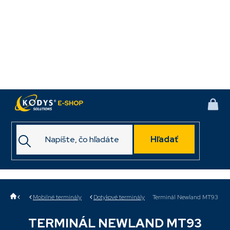
Prejsť
na
obsah
NÁK
KOŠ
Hľadať
Domov
Mobilné terminály
Dotykové terminály
Terminál Newland MT93
TERMINÁL NEWLAND MT93