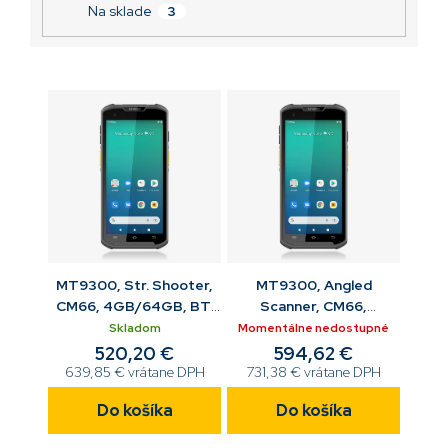
v
Na sklade
3
594,62 €
MT9300, Str. Shooter,
MT9300, Angled
CM66, 4GB/64GB, BT,
Scanner, CM66,
WiFi6E, 4G, GPS, NFC,
6GB/128GB, BT, WiFi6E,
Skladom
Momentálne nedostupné
kam., USB kit
4G, GPS, NFC, kam., USB
520,20 €
594,62 €
kit
639,85 € vrátane DPH
731,38 € vrátane DPH
Do košíka
Do košíka