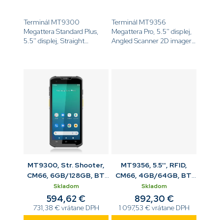
Terminál MT9300
Terminál MT9356
Megattera Standard Plus,
Megattera Pro, 5.5'' displej,
5.5'' displej, Straight
Angled Scanner 2D imager,
Shooter, 2D imager Laser
Laser Aimer (CM66),
Aimer (CM66), Android,
Android, 6GB/128GB, BT,
4GB/64GB, BT, WiFi6E,
WiFi6E, 4G, ESim, GPS,
4G, GPS, NFC, kamera,
NFC and kamera, ochranný
ochranný obal, USB-C...
obal, USB-C...
MT9300, Str. Shooter,
MT9356, 5.5'', RFID,
CM66, 6GB/128GB, BT,
CM66, 4GB/64GB, BT,
WiFi6E, 4G, GPS, NFC,
WiFi6E, 4G, GUN, GPS,
Skladom
Skladom
kam., USB kit
kam., USB kit
594,62 €
892,30 €
731,38 € vrátane DPH
1 097,53 € vrátane DPH