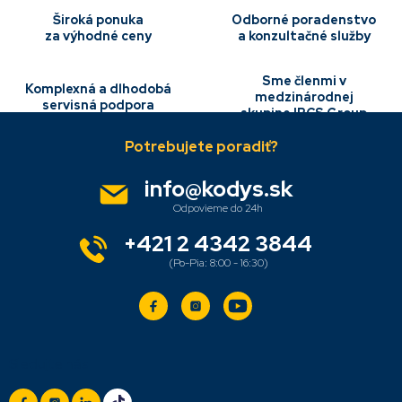
Široká ponuka
Odborné poradenstvo
za výhodné ceny
a konzultačné služby
Sme členmi v
Komplexná a dlhodobá
medzinárodnej
servisná podpora
skupine IBCS Group
Z
á
p
ä
info
@
kodys.sk
t
i
e
+421 2 4342 3844
Sledujte nás