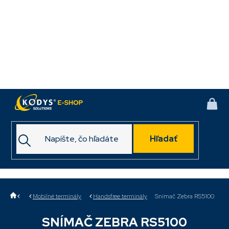
Prejsť
na
obsah
NÁK
KOŠ
Hľadať
Domov
Mobilné terminály
Handsfree terminály
Snímač Zebra RS5100
SNÍMAČ ZEBRA RS5100