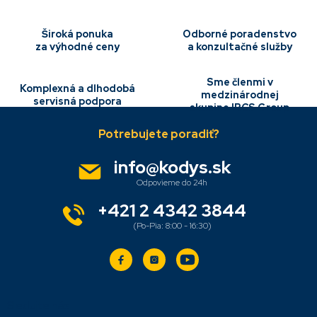
c
i
e
Široká ponuka
Odborné poradenstvo
p
za výhodné ceny
a konzultačné služby
r
v
Sme členmi v
k
Komplexná a dlhodobá
medzinárodnej
y
servisná podpora
skupine IBCS Group
Z
v
á
ý
p
p
i
ä
info
@
kodys.sk
s
t
u
i
e
+421 2 4342 3844
Sledujte nás