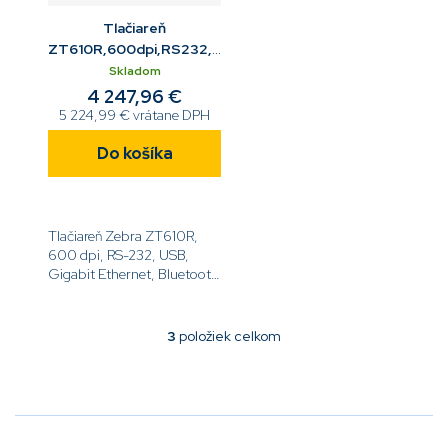
Tlačiareň
ZT610R,600dpi,RS232,USB,Gigabit
ETH,BT,Tear,RFID,LCD
Skladom
4 247,96 €
5 224,99 € vrátane DPH
Do košíka
Tlačiareň Zebra ZT610R,
600 dpi, RS-232, USB,
Gigabit Ethernet, Bluetooth
4.0, USB Host, Tear, UHF
RFID, Farebný LCD displej,
ZPL[code]ZT61046-
3
položiek celkom
O
T0E01C0Z[/code]
v
l
á
d
a