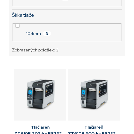
Šírka tlače
104mm
3
Zobrazených položiek:
3
Tlačiareň
Tlačiareň
ZT610R,203dpi,RS232,USB,Gigabit
ZT610R,300dpi,RS232,USB,Gig