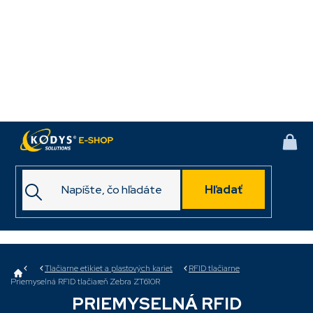
Prejsť
na
obsah
NÁK
KOŠ
Hľadať
Domov
Tlačiarne etikiet a plastových kariet
RFID tlačiarne
Priemyselná RFID tlačiareň Zebra ZT610R
PRIEMYSELNÁ RFID