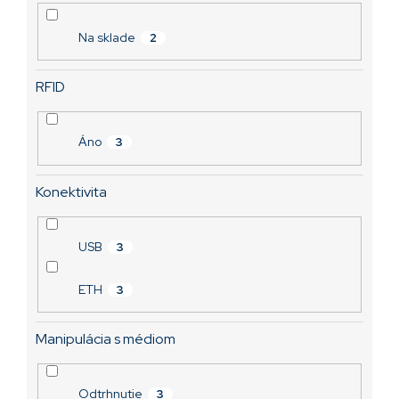
T0E01C0Z
o
Momentálne nedostupné
v
Na sklade
2
2 888,48 €
RFID
Áno
3
Konektivita
USB
3
ETH
3
Manipulácia s médiom
Odtrhnutie
3