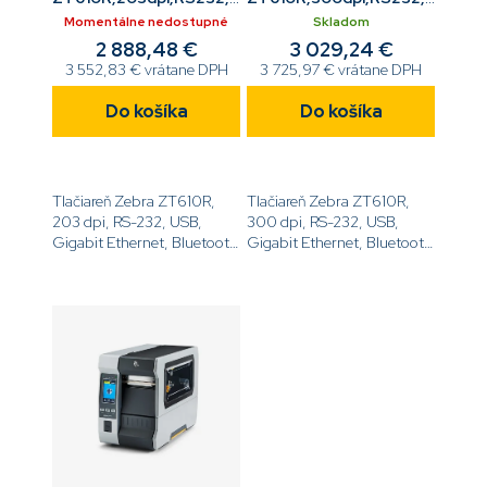
ETH,BT,Tear,RFID,LCD
ETH,BT,Tear,RFID,LCD
Momentálne nedostupné
Skladom
2 888,48 €
3 029,24 €
3 552,83 € vrátane DPH
3 725,97 € vrátane DPH
Do košíka
Do košíka
Tlačiareň Zebra ZT610R,
Tlačiareň Zebra ZT610R,
203 dpi, RS-232, USB,
300 dpi, RS-232, USB,
Gigabit Ethernet, Bluetooth
Gigabit Ethernet, Bluetooth
4.0, USB Host, Tear, UHF
4.0, USB Host, Tear, UHF
RFID, Farebný LCD displej,
RFID, Farebný LCD displej,
ZPL[code]ZT61042-
ZPL[code]ZT61043-
T0E01C0Z[/code]
T0E01C0Z[/code]