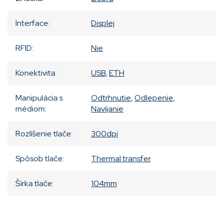
Interface
:
Displej
RFID
:
Nie
Konektivita
:
USB
,
ETH
Manipulácia s
Odtrhnutie
,
Odlepenie
,
médiom
:
Navíjanie
Rozlíšenie tlače
:
300dpi
Spôsob tlače
:
Thermal transfer
Šírka tlače
:
104mm