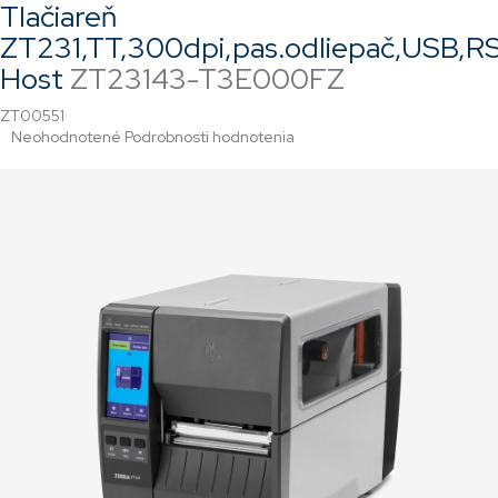
Tlačiareň
ZT231,TT,300dpi,pas.odliepač,USB,
Host
ZT23143-T3E000FZ
ZT00551
Priemerné
Neohodnotené
Podrobnosti hodnotenia
hodnotenie
produktu
je
0,0
z
5
hviezdičiek.