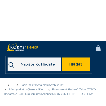
Prejsť
na
obsah
NÁK
KOŠ
Hľadať
Domov
Tlačiarne etikiet a plastových kariet
Priemyselné tlačiarne etikiet
Priemyselná tlačiareň Zebra ZT200
Tlačiareň ZT231,TT,300dpi,pas.odliepač,USB,RS232,ETH,BTLE,USB Host