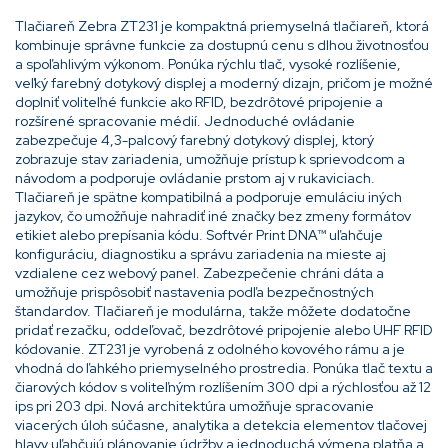
Tlačiareň Zebra ZT231 je kompaktná priemyselná tlačiareň, ktorá
kombinuje správne funkcie za dostupnú cenu s dlhou životnosťou
a spoľahlivým výkonom. Ponúka rýchlu tlač, vysoké rozlíšenie,
veľký farebný dotykový displej a moderný dizajn, pričom je možné
doplniť voliteľné funkcie ako RFID, bezdrôtové pripojenie a
rozšírené spracovanie médií. Jednoduché ovládanie
zabezpečuje 4,3-palcový farebný dotykový displej, ktorý
zobrazuje stav zariadenia, umožňuje prístup k sprievodcom a
návodom a podporuje ovládanie prstom aj v rukaviciach.
Tlačiareň je spätne kompatibilná a podporuje emuláciu iných
jazykov, čo umožňuje nahradiť iné značky bez zmeny formátov
etikiet alebo prepísania kódu. Softvér Print DNA™ uľahčuje
konfiguráciu, diagnostiku a správu zariadenia na mieste aj
vzdialene cez webový panel. Zabezpečenie chráni dáta a
umožňuje prispôsobiť nastavenia podľa bezpečnostných
štandardov. Tlačiareň je modulárna, takže môžete dodatočne
pridať rezačku, oddeľovač, bezdrôtové pripojenie alebo UHF RFID
kódovanie. ZT231 je vyrobená z odolného kovového rámu a je
vhodná do ľahkého priemyselného prostredia. Ponúka tlač textu a
čiarových kódov s voliteľným rozlíšením 300 dpi a rýchlosťou až 12
ips pri 203 dpi. Nová architektúra umožňuje spracovanie
viacerých úloh súčasne, analytika a detekcia elementov tlačovej
hlavy uľahčujú plánovanie údržby a jednoduchá výmena platňa a