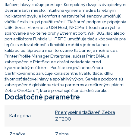
tlačovej hlavy znižuje prestoje. Kompaktný dizajn s dvojdielnymi
dverami šetrí miesto, intuitívna výmena médií s farebnými
indikátormi zvyšuje komfort a nastaviteľné senzory umožňujú
väčšiu flexibilitu pri použití médií. Tlačiareň podporuje pripojenia
USB, Serial, Ethernet a USB Host, NFC Print Touch pre rýchle
spárovanie a voliteľne druhý Ethernet port, WiFi 802.11ac alebo
port aplikátora Funkcia UHF RFID umožňuje tlač a kódovanie pre
lepšiu sledovateľnosť a flexibilitu médií s jednoduchou
kalibráciou. Správa a monitorovanie tlačiarne je možné cez
Printer Profile Manager Enterprise, súčasť Print DNA, a
zabezpečenie PrintSecure chráni zariadenie pred
kybernetickými útokmi. Použitie originálneho Zebra
Certifikovaného zaručuje konzistentnú kvalitu tlače, dlhú
životnosť tlačovej hlavy a spoľahlivý výkon. Servis a podpora sú
zabezpečené globálnou sieťou partnerov a rozšírenými plánmi
Zebra OneCare™, ktoré presahujú štandardnú záruku.
Dodatočné parametre
Priemyselná tlačiareň Zebra
Kategória
:
ZT200
Značka
:
Zebra