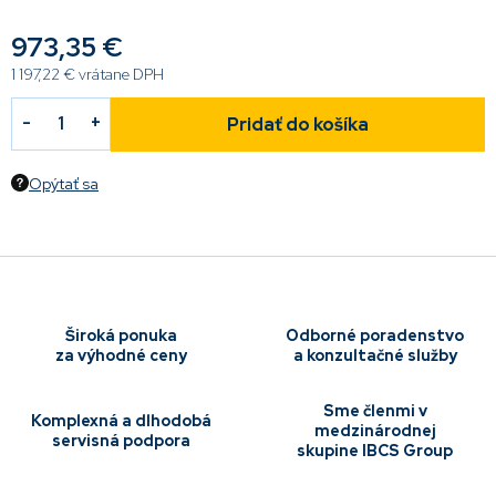
973,35 €
1 197,22 € vrátane DPH
Pridať do košíka
Opýtať sa
Široká ponuka
Odborné poradenstvo
za výhodné ceny
a konzultačné služby
Sme členmi v
Komplexná a dlhodobá
medzinárodnej
servisná podpora
skupine IBCS Group