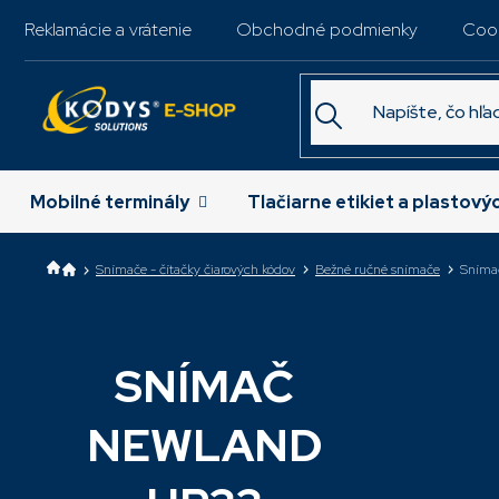
Prejsť
Reklamácie a vrátenie
Obchodné podmienky
Coo
na
obsah
Mobilné terminály
Tlačiarne etikiet a plastový
Snímače - čítačky čiarových kódov
Bežné ručné snímače
Sníma
SNÍMAČ
Najpredávane
NEWLAND
H
m