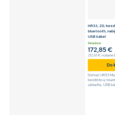
HR33, 2D, bez
bluetooth, nabí
USB kábel
Skladom
172,85 €
212,61 € vrátane
Do 
Snímač HR33 Marl
bezdrôtový bluet
základňa, USB ká
stand).[code]N
BT[/code]