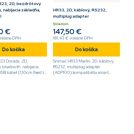
R23, 2D, bezdrôtový
, nabíjacia základňa,
HR33, 2D, káblový, RS232,
l
multiplug adapter
Skladom
0 €
147,50 €
vrátane DPH
181,43 € vrátane DPH
Do košíka
Do košíka
23 Dorada, 2D,
Snímač HR33 Marlin, 2D, káblový,
 bluetooth, nabíjacia
RS232, multiplug adapter
USB kábel (130cm fixed to
(ADP100) kompatibilita smart
ode]NLS-HR2300-
stand[code]NLS-HR3300-
S8[/code]