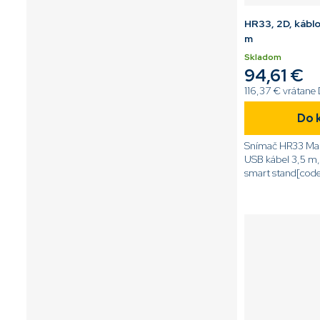
HR33, 2D, káblo
m
Skladom
94,61 €
116,37 € vrátane
Do 
Snímač HR33 Marl
USB kábel 3,5 m,
smart stand[co
S5[/code]