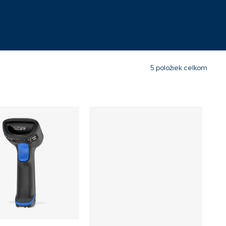
94,61 €
5
položiek celkom