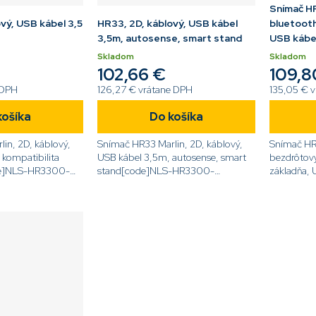
Snímač H
vý, USB kábel 3,5
HR33, 2D, káblový, USB kábel
bluetooth
3,5m, autosense, smart stand
USB kábe
Skladom
Skladom
102,66 €
109,8
 DPH
126,27 € vrátane DPH
135,05 € 
košíka
Do košíka
in, 2D, káblový,
Snímač HR33 Marlin, 2D, káblový,
Snímač HR
 kompatibilita
USB kábel 3,5m, autosense, smart
bezdrôtový
de]NLS-HR3300-
stand[code]NLS-HR3300-
základňa, 
SA[/code]
stand)[c
BT[/code]