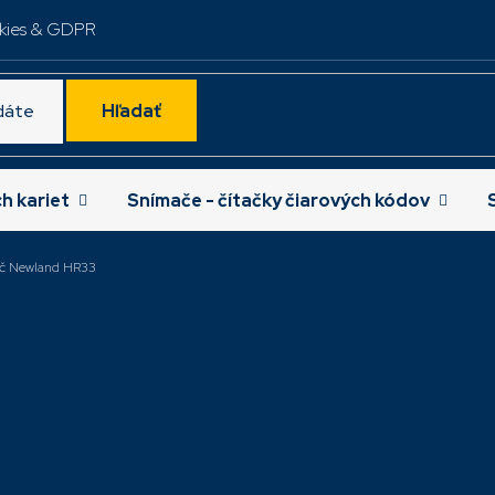
kies & GDPR
Hľadať
ch kariet
Snímače - čítačky čiarových kódov
č Newland HR33
jšie
R33, 2D, káblový, RS232,
HR33, 2D, káblový, 
ultiplug adapter
NLS-
3,5m, autosense, s
HR3300-S8
stand
NLS-HR3300