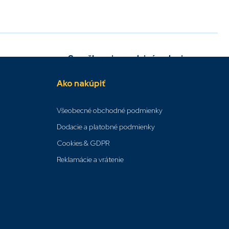
Sme členmi v medzinárodnej
skupine IBCS Group
Ako nakúpiť
Všeobecné obchodné podmienky
Dodacie a platobné podmienky
Cookies & GDPR
Reklamácie a vrátenie