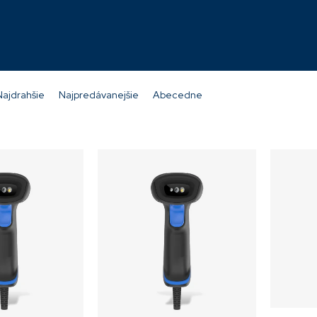
Skladom
Skladom
147,50 €
102,66 €
Najdrahšie
Najpredávanejšie
Abecedne