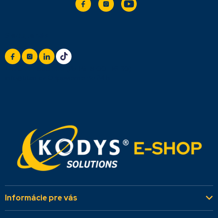
Sledujte nás
+420 777 888 999
(Po-Pá: 8:00 - 16:30)
info@titan.cz
Odpovieme do 24 h
Informácie pre vás