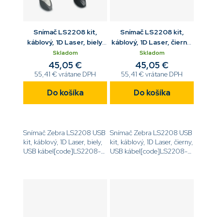
Snímač LS2208 kit,
Snímač LS2208 kit,
káblový, 1D Laser, biely,
káblový, 1D Laser, čierny,
USB kábel
USB kábel
Skladom
Skladom
45,05 €
45,05 €
55,41 € vrátane DPH
55,41 € vrátane DPH
Do košíka
Do košíka
Snímač Zebra LS2208 USB
Snímač Zebra LS2208 USB
kit, káblový, 1D Laser, biely,
kit, káblový, 1D Laser, čierny,
USB kábel[code]LS2208-
USB kábel[code]LS2208-
1AZU0100ZR[/code]
7AZU0100ZR[/code]