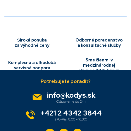
v
l
á
d
a
c
i
e
Široká ponuka
Odborné poradenstvo
p
za výhodné ceny
a konzultačné služby
r
v
Sme členmi v
k
Komplexná a dlhodobá
medzinárodnej
y
servisná podpora
skupine IBCS Group
Z
v
á
ý
p
p
i
ä
info
@
kodys.sk
s
t
u
i
e
+421 2 4342 3844