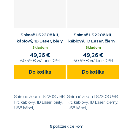
Snímač LS2208 kit,
Snímač LS2208 kit,
káblový, 1D Laser, biely,
káblový, 1D Laser, čierny,
USB kábel, stojan
USB kábel, stojan
Skladom
Skladom
49,26 €
49,26 €
60,59 € vrátane DPH
60,59 € vrátane DPH
Do košíka
Do košíka
Snímač Zebra LS2208 USB
Snímač Zebra LS2208 USB
kit, káblový, 1D Laser, biely,
kit, káblový, 1D Laser, čierny,
USB kábel,
USB kábel,
stojan[code]LS2208-
stojan[code]LS2208-
SR20001R-UR[/code]
SR20007R-UR[/code]
6
položiek celkom
O