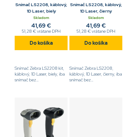
Snímač LS2208, káblový,
Snímač LS2208, káblový,
1D Laser, biely
1D Laser, čierny
Skladom
Skladom
41,69 €
41,69 €
51,28 € vrátane DPH
51,28 € vrátane DPH
Do košíka
Do košíka
Snímač Zebra LS2208 kit,
Snímač Zebra LS2208,
káblový, 1D Laser, biely, iba
káblový, 1D Laser, čierny, iba
snímač bez
snímač bez
príslušenstva[code]LS2208-
príslušenstva[code]LS2208-
SR20001R[/code]
SR20007R[/code]