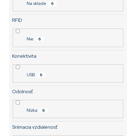
v
Na sklade
6
RFID
Nie
6
Konektivita
USB
6
Odolnosť
Nízka
6
Snímacia vzdialenosť