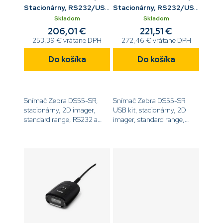
Stacionárny, RS232/USB
Stacionárny, RS232/USB
IF
IF, USB kábel
Skladom
Skladom
206,01 €
221,51 €
253,39 € vrátane DPH
272,46 € vrátane DPH
Do košíka
Do košíka
Snímač Zebra DS55-SR,
Snímač Zebra DS55-SR
stacionárny, 2D imager,
USB kit, stacionárny, 2D
standard range, RS232 a
imager, standard range,
USB
RS232 a USB rozhranie,
rozhranie[code]DS5502-
USB kábel[code]DS5502-
SR40004ZZWW[/code]
SR4US70MAZW[/code]