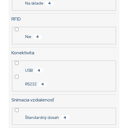
v
Na sklade
4
RFID
Nie
4
Konektivita
USB
4
RS232
4
Snímacia vzdialenosť
Štandardný dosah
4