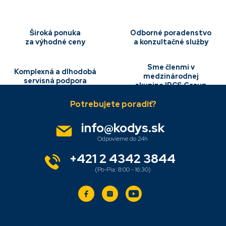
a
c
i
e
Široká ponuka
Odborné poradenstvo
p
za výhodné ceny
a konzultačné služby
r
v
Sme členmi v
k
Komplexná a dlhodobá
medzinárodnej
y
servisná podpora
skupine IBCS Group
Z
v
á
ý
p
p
i
ä
info
@
kodys.sk
s
t
u
i
e
+421 2 4342 3844