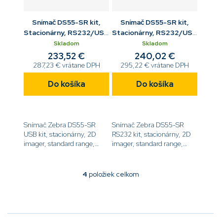
Snímač DS55-SR kit,
Snímač DS55-SR kit,
Stacionárny, RS232/USB
Stacionárny, RS232/USB
IF, USB kábel, stojanček
IF, RS232 kábel, zdroj
Skladom
Skladom
233,52 €
240,02 €
287,23 € vrátane DPH
295,22 € vrátane DPH
Do košíka
Do košíka
Snímač Zebra DS55-SR
Snímač Zebra DS55-SR
USB kit, stacionárny, 2D
RS232 kit, stacionárny, 2D
imager, standard range,
imager, standard range,
RS232 a USB rozhranie,
RS232 a USB rozhranie,
USB kábel,
RS232 kábel,
stojanček[code]DS5502-
zdroj[code]DS5502-
4
položiek celkom
O
SR4US70MMZW[/code]
SR4RS71MAZE[/code]
v
l
á
d