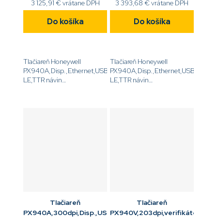
3 125,91 € vrátane DPH
3 393,68 € vrátane DPH
Do košíka
Do košíka
Tlačiareň Honeywell
Tlačiareň Honeywell
PX940A,Disp.,Ethernet,USB,Serial,Bluetooth
PX940A,Disp.,Ethernet,USB,Serial,
LE,TTR návin
LE,TTR návin
IN/OUT,navíjač,odliepač,LTS
IN/OUT,navíjač,odliepač,LTS
senzor,Dutinka média 1.5
senzor,Dutinka média 3
'',DT, a ,TT,,203DPI,bez
'',DT, a ,TT,,203DPI,bez
napájacieho...
napájacieho...
Tlačiareň
Tlačiareň
PX940A,300dpi,Disp.,USB,ETH,USB,RS232,BTLE,navíjač,
PX940V,203dpi,verifikátor,Dis