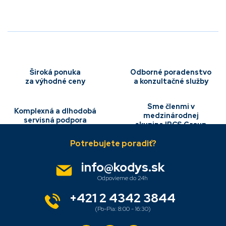
v
l
á
d
a
c
i
e
Široká ponuka
Odborné poradenstvo
p
za výhodné ceny
a konzultačné služby
r
v
Sme členmi v
k
Komplexná a dlhodobá
medzinárodnej
y
servisná podpora
skupine IBCS Group
Z
v
á
ý
p
p
i
ä
info
@
kodys.sk
s
t
u
i
e
+421 2 4342 3844