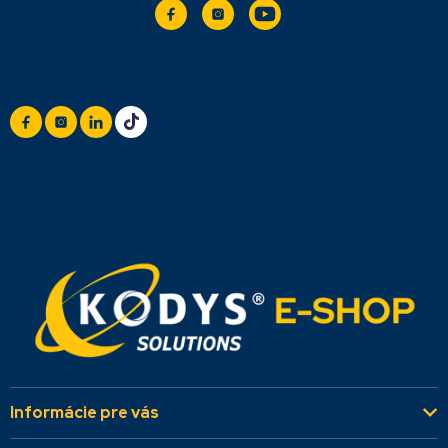
Sledujte nás
+420 777 888 999
(Po-Pá: 8:00 - 16:30)
info@titan.cz
Odpovieme do 24 h
Informácie pre vás