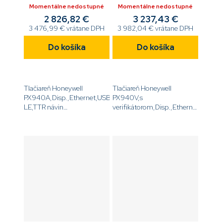
Momentálne nedostupné
Momentálne nedostupné
2 826,82 €
3 237,43 €
3 476,99 € vrátane DPH
3 982,04 € vrátane DPH
Do košíka
Do košíka
Tlačiareň Honeywell
Tlačiareň Honeywell
PX940A,Disp.,Ethernet,USB,Serial,Bluetooth
PX940V,s
LE,TTR návin
verifikátorom,Disp.,Ethernet,USB,Se
IN/OUT,navíjač,odliepač,LTS
LE,TTR návin
senzor,Dutinka média 3
IN/OUT,navíjač,odliepač,LTS
'',DT, a ,TT,,300DPI,bez
senzor,Dutinka média 3
napájacieho...
'',DT, a ,TT,,203DPI,bez...