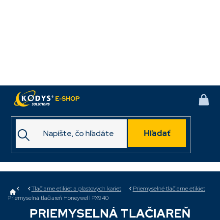
Prejsť
na
obsah
NÁK
KOŠ
Hľadať
Domov
Tlačiarne etikiet a plastových kariet
Priemyselné tlačiarne etikiet
Priemyselná tlačiareň Honeywell PX940
PRIEMYSELNÁ TLAČIAREŇ