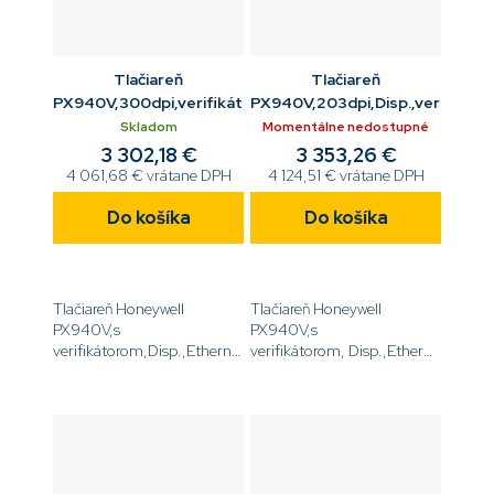
Tlačiareň
Tlačiareň
PX940V,300dpi,verifikátor,Disp.,USB,ETH,RS232,BTLE,nav
PX940V,203dpi,Disp.,verifiká
Skladom
Momentálne nedostupné
3 302,18 €
3 353,26 €
4 061,68 € vrátane DPH
4 124,51 € vrátane DPH
Do košíka
Do košíka
Tlačiareň Honeywell
Tlačiareň Honeywell
PX940V,s
PX940V,s
verifikátorom,Disp.,Ethernet,USB,Serial,Bluetooth
verifikátorom, Disp.,Ethernet,USB,S
LE,TTR návin
LE,TTR návin
IN/OUT,navíjač,odliepač,LTS
IN/OUT,Dutinka média 3
senzor,Dutinka média 3
'',DT, a ,TT,,203DPI,bez
'',DT, a ,TT,,300DPI,bez...
napájacieho...