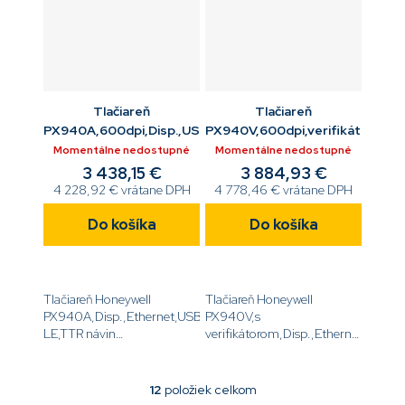
Tlačiareň
Tlačiareň
PX940A,600dpi,Disp.,USB,ETH,USB,RS232,BTLE,navíjač,
PX940V,600dpi,verifikátor,Dis
Momentálne nedostupné
Momentálne nedostupné
3 438,15 €
3 884,93 €
4 228,92 € vrátane DPH
4 778,46 € vrátane DPH
Do košíka
Do košíka
Tlačiareň Honeywell
Tlačiareň Honeywell
PX940A,Disp.,Ethernet,USB,Serial,Bluetooth
PX940V,s
LE,TTR návin
verifikátorom,Disp.,Ethernet,USB,Se
IN/OUT,navíjač,odliepač,LTS
LE,TTR návin
senzor,Dutinka média 3
IN/OUT,navíjač,odliepač,LTS
'',DT, a ,TT,,600DPI,bez
senzor,Dutinka média 3
12
položiek celkom
O
napájacieho...
'',DT, a ,TT,,600DPI,bez...