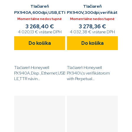
Tlačiareň
Tlačiareň
PX940A,600dpi,USB,ETH,USB,RS232,BTLE,TT
PX940V,300dpi,verifikátor, D
Momentálne nedostupné
Momentálne nedostupné
3 268,40 €
3 278,36 €
4 020,13 € vrátane DPH
4 032,38 € vrátane DPH
Do košíka
Do košíka
Tlačiareň Honeywell
Tlačiareň Honeywell
PX940A,Disp.,Ethernet,USB,Serial,Bluetooth
PX940V,s verifikátorom
LE,TTR návin
with Perpetual
IN/OUT,Dutinka média 3
license, Disp.,Ethernet,USB,Serial,B
'',DT, a ,TT,,600 DPI,bez
LE,TTR návin
napájacieho
IN/OUT,Dutinka média 3
kábla[code]PX940A00100000600[/code]
'',DT, a ,TT,,300DPI,bez
napájacieho...