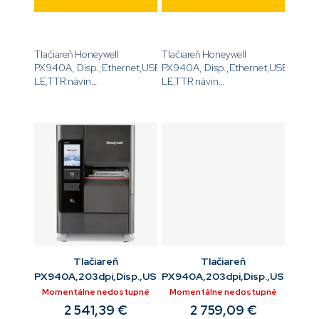
Tlačiareň Honeywell
Tlačiareň Honeywell
PX940A, Disp.,Ethernet,USB,Serial,Bluetooth
PX940A, Disp.,Ethernet,USB,Serial,
LE,TTR návin
LE,TTR návin
IN/OUT,Dutinka média 3
IN/OUT,Dutinka média 3
'',DT, a ,TT,,203DPI,bez
'',DT, a ,TT,,300DPI,bez
napájacieho
napájacieho
kábla[code]PX940A00100000200[/code]
kábla[code]PX940A00100000300
Tlačiareň
Tlačiareň
PX940A,203dpi,Disp.,USB,ETH,USB,RS232,BTLE,navíjač,
PX940A,203dpi,Disp.,USB,ETH,
Momentálne nedostupné
Momentálne nedostupné
2 541,39 €
2 759,09 €