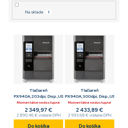
o
v
Na sklade
1
Tlačiareň
Tlačiareň
PX940A,203dpi, Disp.,USB,ETH,USB,RS232,BTLE,TT
PX940A,300dpi, Disp.,USB,ET
Momentálne nedostupné
Momentálne nedostupné
2 349,97 €
2 433,89 €
2 890,46 € vrátane DPH
2 993,68 € vrátane DPH
Do košíka
Do košíka