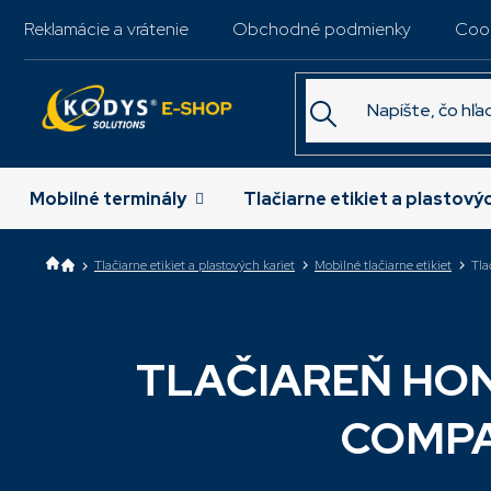
Prejsť
Reklamácie a vrátenie
Obchodné podmienky
Coo
na
obsah
Mobilné terminály
Tlačiarne etikiet a plastový
Tlačiarne etikiet a plastových kariet
Mobilné tlačiarne etikiet
Tla
TLAČIAREŇ HO
COMP