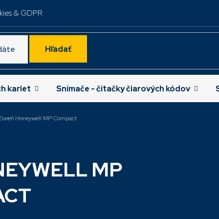
kies & GDPR
Hľadať
ch kariet
Snímače - čítačky čiarových kódov
čiareň Honeywell MP Compact
Najpredávan
NEYWELL MP
ACT