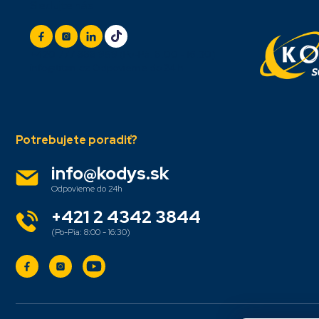
Sledujte nás
á
p
ä
t
+420 777 888 999
(Po-Pá: 8:00 - 16:30)
i
info@titan.cz
Odpovieme do 24 h
e
info
@
kodys.sk
+421 2 4342 3844