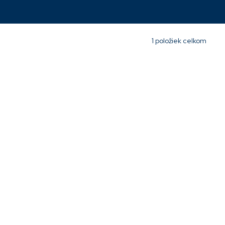
203
dpi,
DPL,ZPL
XF1-
00-
1
položiek celkom
03000000
Skladom
556,14
€