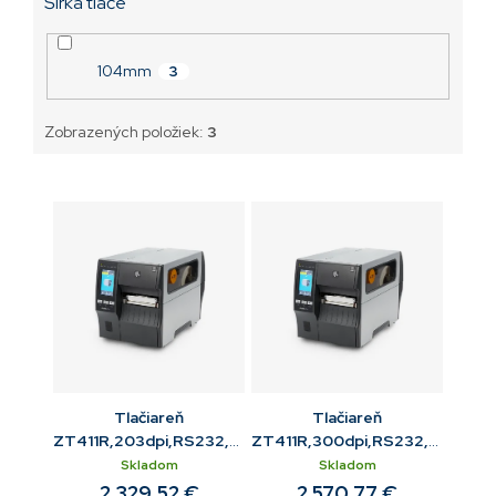
Šírka tlače
104mm
3
Zobrazených položiek:
3
Tlačiareň
Tlačiareň
ZT411R,203dpi,RS232,USB,10/100
ZT411R,300dpi,RS232,USB,10/
ETH,BT,RFID
ETH,BT,RFID
Skladom
Skladom
2 329,52 €
2 570,77 €