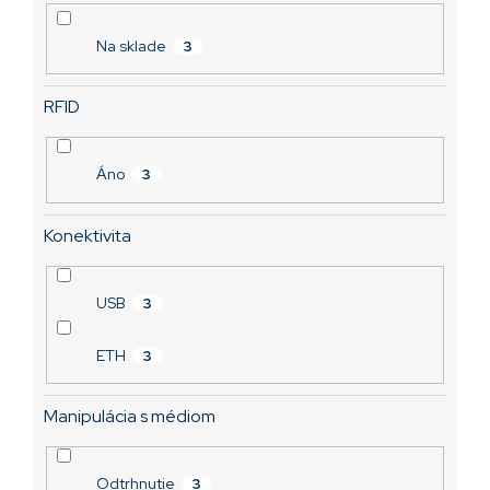
2 664,52 €
o
v
Na sklade
3
RFID
Áno
3
Konektivita
USB
3
ETH
3
Manipulácia s médiom
Odtrhnutie
3