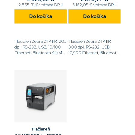
2 865,31 € vrátane DPH
3 162,05 € vrátane DPH
Do košíka
Do košíka
Tlačiareň Zebra ZT411R, 203
Tlačiareň Zebra ZT411R,
dpi, RS-232, USB, 10/100
300 dpi, RS-232, USB,
Ethernet, Bluetooth 4.1/MFi,
10/100 Ethernet, Bluetooth
USB Host, UHF RFID,
4.1/MFi, USB Host, UHF
EZPL[code]ZT41142-
RFID, EZPL[code]ZT41143-
T0E00C0Z[/code]
T0E00C0Z[/code]
Tlačiareň