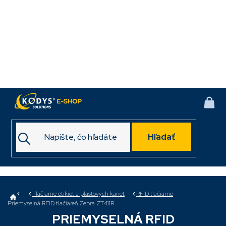
Prejsť
na
obsah
NÁK
KOŠ
Hľadať
Domov
Tlačiarne etikiet a plastových kariet
RFID tlačiarne
Priemyselná RFID tlačiareň Zebra ZT411R
PRIEMYSELNÁ RFID