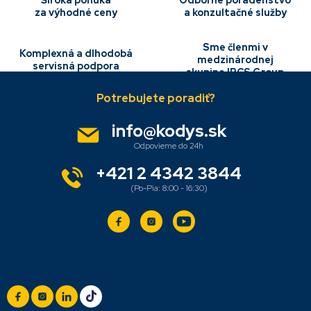
e
Široká ponuka
Odborné poradenstvo
p
za výhodné ceny
a konzultačné služby
r
v
Sme členmi v
k
Komplexná a dlhodobá
medzinárodnej
y
servisná podpora
skupine IBCS Group
Z
v
á
ý
p
p
i
ä
info
@
kodys.sk
s
t
u
i
e
+421 2 4342 3844
Sledujte nás