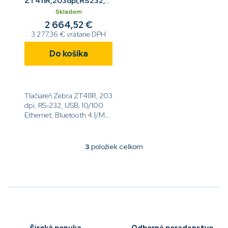
ZT411R,203dpi,RS232,USB,10/100
ETH,BT,On-metal,RFID
Skladom
2 664,52 €
3 277,36 € vrátane DPH
Do košíka
Tlačiareň Zebra ZT411R, 203
dpi, RS-232, USB, 10/100
Ethernet, Bluetooth 4.1/MFi,
USB Host, On-metal, UHF
RFID, EZPL[code]ZT41142-
T5E00C0Z[/code]
3
položiek celkom
O
v
l
á
d
a
c
i