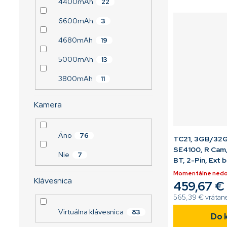
4400mAh
22
a/b/g/n/ac/r/k/m
Android[code]
6600mAh
3
26R11AE[/code]
4680mAh
19
5000mAh
13
3800mAh
11
Kamera
Áno
76
TC21, 3GB/32G
SE4100, R Cam,
Nie
7
BT, 2-Pin, Ext 
Momentálne ned
Klávesnica
459,67 €
565,39 € vrátan
Virtuálna klávesnica
83
Do 