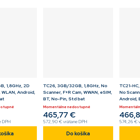
c, BT5.0,
GMS, WiFi, NFC, BT, 3100mAh
GMS, WiFi
CT40P-L0N-
akumulátor, Bez Pin...
akumulátor
B, 1,8GHz, 2D
TC26, 3GB/32GB, 1,8GHz, No
TC21-HC,
 WLAN, Android,
Scanner, F+R Cam, WWAN, eSIM,
No Scann
bat
BT, No-Pin, Std bat
Android, 
ostupné
Momentálne nedostupné
Momentáln
465,77 €
466,8
e DPH
572,90 € vrátane DPH
574,26 € 
košíka
Do košíka