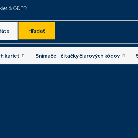
kies & GDPR
Hľadať
ch kariet
Snímače - čítačky čiarových kódov