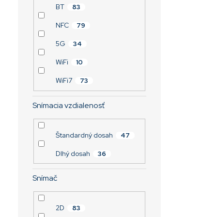
BT
83
NFC
79
5G
34
WiFi
10
WiFi7
73
Snímacia vzdialenosť
Štandardný dosah
47
Dlhý dosah
36
Snímač
2D
83