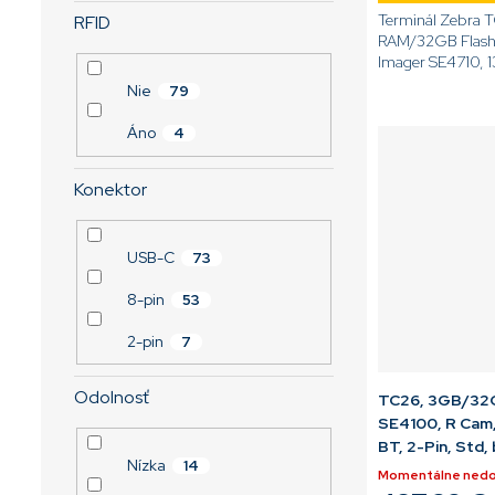
Terminál Zebra 
RFID
RAM/32GB Flash
Imager SE4710, 
fotoaparát, 5,0'' 
Nie
79
GMS, WiFi, NFC
akumulátor, 2-Pin
Áno
4
Konektor
USB-C
73
8-pin
53
2-pin
7
Odolnosť
TC26, 3GB/32G
SE4100, R Cam
BT, 2-Pin, Std,
Nízka
14
Momentálne ned