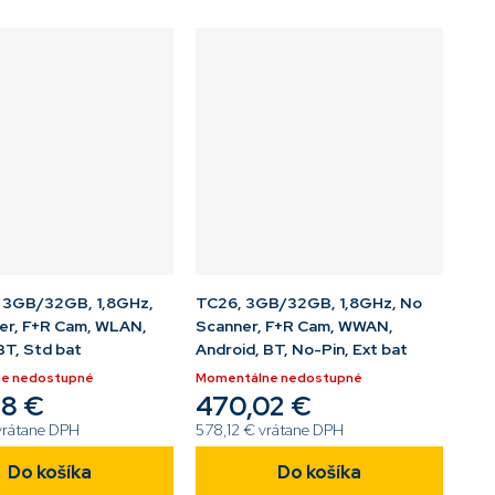
, NFC, BT, 3100mAh
GMS, WiFi, 4G, NFC, BT, 3300mAh
, 2-Pin...
akumulátor, Bez Pin...
 3GB/32GB, 1,8GHz,
TC26, 3GB/32GB, 1,8GHz, No
er, F+R Cam, WLAN,
Scanner, F+R Cam, WWAN,
BT, Std bat
Android, BT, No-Pin, Ext bat
e nedostupné
Momentálne nedostupné
8 €
470,02 €
vrátane DPH
578,12 € vrátane DPH
Do košíka
Do košíka