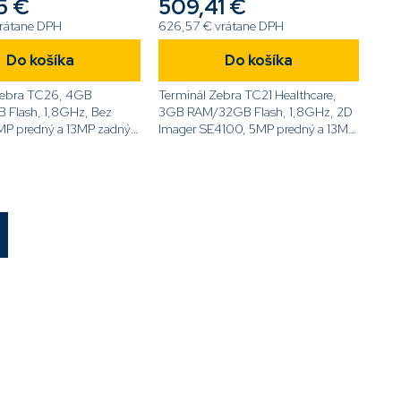
5 €
509,41 €
vrátane DPH
626,57 € vrátane DPH
Do košíka
Do košíka
Zebra TC26, 4GB
Terminál Zebra TC21 Healthcare,
Flash, 1,8GHz, Bez
3GB RAM/32GB Flash, 1,8GHz, 2D
MP predný a 13MP zadný
Imager SE4100, 5MP predný a 13MP
 5,0'' displej, Android
zadný fotoaparát, 5,0'' displej,
, 4G, NFC, BT, 3300mAh
Android GMS, WiFi, NFC, BT,
, Bez Pin...
3100mAh akumulátor,...