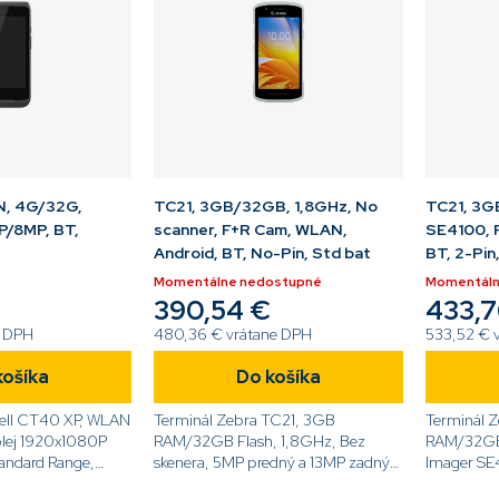
N, 4G/32G,
TC21, 3GB/32GB, 1,8GHz, No
TC21, 3G
P/8MP, BT,
scanner, F+R Cam, WLAN,
SE4100, 
Android, BT, No-Pin, Std bat
BT, 2-Pin
Momentálne nedostupné
Momentáln
390,54 €
433,7
e DPH
480,36 € vrátane DPH
533,52 € 
košíka
Do košíka
ell CT40 XP, WLAN
Terminál Zebra TC21, 3GB
Terminál 
plej 1920x1080P
RAM/32GB Flash, 1,8GHz, Bez
RAM/32GB 
andard Range,
skenera, 5MP predný a 13MP zadný
Imager SE
fotoaparát, 5,0'' displej, Android
fotoaparát,