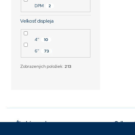
DPM
2
Veľkosť displeja
4''
10
6''
73
Zobrazených položiek:
213
Široká ponuka
Odborné
za výhodné ceny
a konzul
Z