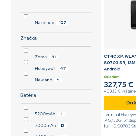
e
r
d
l
o
u
d
k
u
t
Na sklade
107
k
o
t
v
Značka
o
v
CT40 XP, WLA
Zebra
91
S0703 SR, 13M
Honeywell
47
Android
Skladom
Newland
5
327,75 €
403,13 € vrátan
Batéria
Do 
5200mAh
3
Terminál Honeyw
,4G/32G, 5'' dis
7000mAh
12
full HD,S0703 St
13MP/8MP, 802.11