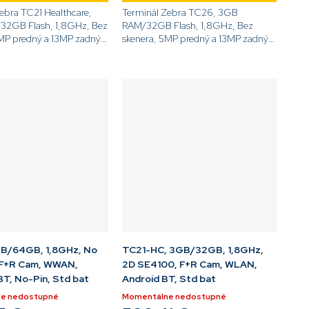
ebra TC21 Healthcare,
Terminál Zebra TC26, 3GB
2GB Flash, 1,8GHz, Bez
RAM/32GB Flash, 1,8GHz, Bez
MP predný a 13MP zadný
skenera, 5MP predný a 13MP zadný
 5,0'' displej, Android
fotoaparát, 5,0'' displej, Android
, NFC, BT, 3100mAh
GMS, WiFi, 4G, NFC, BT, 5260mAh
, Rear...
akumulátor, Bez Pin...
B/64GB, 1,8GHz, No
TC21-HC, 3GB/32GB, 1,8GHz,
 F+R Cam, WWAN,
2D SE4100, F+R Cam, WLAN,
BT, No-Pin, Std bat
Android BT, Std bat
e nedostupné
Momentálne nedostupné