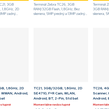
TC21, 3GB
Terminál Zebra TC26, 3GB
Terminál Z
, 1,8GHz, 2D
RAM/32GB Flash, 1,8GHz, Bez
3GB RAM/3
13MP zadný
skenera, 5MP predný a 13MP zadný
skenera, 5
displej, Android
fotoaparát, 5,0'' displej, Android
fotoaparát,
, BT, 5260mAh
GMS, WiFi, 4G, eSIM, NFC, BT,
GMS, WiFi
...
3300mAh akumulátor, Bez...
akumulátor
B, 1,8GHz, 2D
TC21, 3GB/32GB, 1,8GHz, 2D
TC26, 4G
, WWAN, Android,
SE4710, F+R Cam, WLAN,
Scanner,
 bat
Android, BT, 2-Pin, Std bat
Android, 
ostupné
Momentálne nedostupné
Momentáln