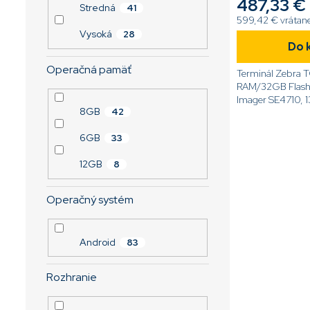
487,33 €
Stredná
41
599,42 € vrátan
Vysoká
28
Do 
Operačná pamäť
Terminál Zebra 
RAM/32GB Flash
Imager SE4710, 
8GB
42
fotoaparát, 5,0'' 
GMS, WiFi, 4G,
6GB
33
akumulátor, 2-Pin
12GB
8
Operačný systém
Android
83
Rozhranie