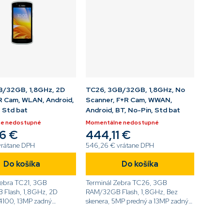
B/32GB, 1,8GHz, 2D
TC26, 3GB/32GB, 1,8GHz, No
R Cam, WLAN, Android,
Scanner, F+R Cam, WWAN,
, Std bat
Android, BT, No-Pin, Std bat
e nedostupné
Momentálne nedostupné
6 €
444,11 €
vrátane DPH
546,26 € vrátane DPH
Do košíka
Do košíka
Zebra TC21, 3GB
Terminál Zebra TC26, 3GB
Flash, 1,8GHz, 2D
RAM/32GB Flash, 1,8GHz, Bez
4100, 13MP zadný
skenera, 5MP predný a 13MP zadný
 5,0'' displej, Android
fotoaparát, 5,0'' displej, Android