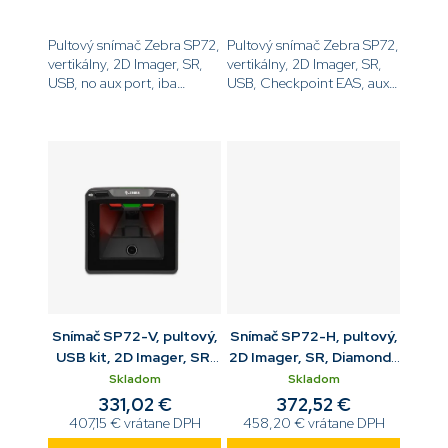
Pultový snímač Zebra SP72,
Pultový snímač Zebra SP72,
vertikálny, 2D Imager, SR,
vertikálny, 2D Imager, SR,
USB, no aux port, iba
USB, Checkpoint EAS, aux
snímač, bez
port, iba snímač, bez
príslušenstva[code]SP7201-
príslušenstva[code]SP7201-
SV00004ZZWW[/code]
SV00004ZCWW[/code]
Snímač SP72-V, pultový,
Snímač SP72-H, pultový,
USB kit, 2D Imager, SR,
2D Imager, SR, Diamond-
USB, no aux port
like, USB, Checkpoint
Skladom
Skladom
EAS
331,02 €
372,52 €
407,15 € vrátane DPH
458,20 € vrátane DPH