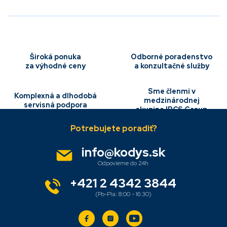
á
d
a
c
i
e
Široká ponuka
Odborné poradenstvo
p
za výhodné ceny
a konzultačné služby
r
v
Sme členmi v
k
Komplexná a dlhodobá
medzinárodnej
y
servisná podpora
skupine IBCS Group
Z
v
á
ý
p
p
i
ä
info
@
kodys.sk
s
t
u
i
e
+421 2 4342 3844