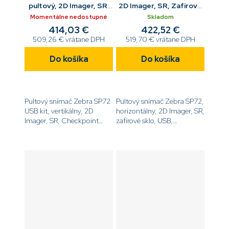
pultový, 2D Imager, SR,
2D Imager, SR, Zafírové
Checkpoint EAS, USB
sklo, USB, Checkpoint
Momentálne nedostupné
Skladom
kabel 2m
EAS
414,03 €
422,52 €
509,26 € vrátane DPH
519,70 € vrátane DPH
Do košíka
Do košíka
Pultový snímač Zebra SP72
Pultový snímač Zebra SP72,
USB kit, vertikálny, 2D
horizontálny, 2D Imager, SR,
Imager, SR, Checkpoint
zafírové sklo, USB,
EAS, USB kabel
Checkpoint EAS, iba
2m[code]SP7208-
snímač, bez
SV4U2100ZCW[/code]
príslušenstva[code]SP7201-
SH00004SCWW[/code]