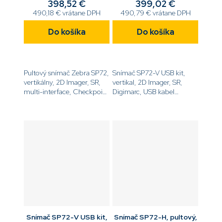
EAS,aux port
398,52 €
399,02 €
490,18 € vrátane DPH
490,79 € vrátane DPH
Do košíka
Do košíka
Pultový snímač Zebra SP72,
Snímač SP72-V USB kit,
vertikálny, 2D Imager, SR,
vertikal, 2D Imager, SR,
multi-interface, Checkpoint
Digimarc, USB kabel
EAS, aux port, iba snímač,
[code]SP7208-
bez
SV4U2100AZW[/code]
príslušenstva[code]SP7208-
SV00004ZCWW[/code]
Snímač SP72-V USB kit,
Snímač SP72-H, pultový,