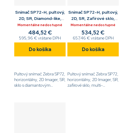
Snímač SP72-H, pultový,
Snímač SP72-H, pultový,
2D, SR, Diamond-like,
2D, SR, Zafírové sklo,
multi-
multi-
Momentálne nedostupné
Momentálne nedostupné
interface,Checkpoint
interface,CheckpointEAS,AUX
484,52 €
534,52 €
EAS,AUX
595,96 € vrátane DPH
657,46 € vrátane DPH
Do košíka
Do košíka
Pultový snímač Zebra SP72,
Pultový snímač Zebra SP72,
horizontálny, 2D Imager, SR,
horizontálny, 2D Imager, SR,
sklo s diamantovým
zafírové sklo, multi-
povlakom, multi-interface,
interface, Checkpoint EAS,
Checkpoint EAS, aux port,
aux port, iba snímač, bez
iba snímač, bez...
príslušenstva[code]SP7208-
SH00004SCWW[/code]