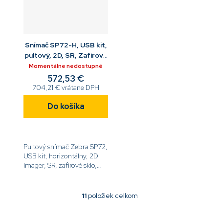
Snímač SP72-H, USB kit,
pultový, 2D, SR, Zafírové
sklo,CheckpointEAS,AUX,
Momentálne nedostupné
kabel
572,53 €
704,21 € vrátane DPH
Do košíka
Pultový snímač Zebra SP72,
USB kit, horizontálny, 2D
Imager, SR, zafírové sklo,
multi-interface, Checkpoint
EAS, aux port, USB kábel
2m, montážny...
11
položiek celkom
O
v
l