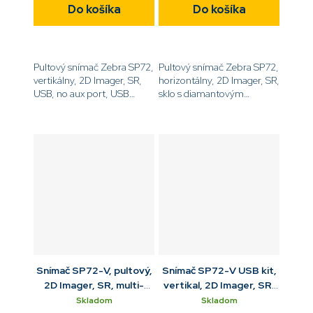
Do košíka
Do košíka
Pultový snímač Zebra SP72,
Pultový snímač Zebra SP72,
vertikálny, 2D Imager, SR,
horizontálny, 2D Imager, SR,
USB, no aux port, USB
sklo s diamantovým
kit[code]SP7201-
povlakom, USB,
SV4U2100AZW[/code]
Checkpoint EAS, iba
snímač, bez
príslušenstva[code]SP7201-
SH00004DCWW[/code]
Snímač SP72-V, pultový,
Snímač SP72-V USB kit,
2D Imager, SR, multi-
vertikal, 2D Imager, SR,
interface, Checkpoint
Digimarc, USB kabel
Skladom
Skladom