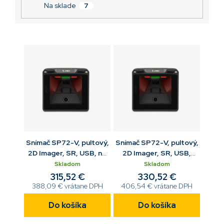
v
Na sklade
7
Snímač SP72-V, pultový,
Snímač SP72-V, pultový,
2D Imager, SR, USB, no
2D Imager, SR, USB,
aux port
Checkpoint EAS, aux
Skladom
Skladom
port
315,52 €
330,52 €
388,09 € vrátane DPH
406,54 € vrátane DPH
Do košíka
Do košíka