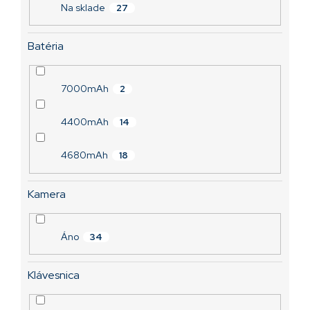
v
Na sklade
27
Batéria
7000mAh
2
4400mAh
14
4680mAh
18
Kamera
Áno
34
Klávesnica