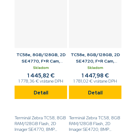
BT, 4680mAh WCB...
NFC, BT, 4680mAh...
TC58e, 8GB/128GB, 2D
TC58e, 8GB/128GB, 2D
SE4770, F+R Cam,
SE4720, F+R Cam,
WWAN 5G, Android, BT,
WWAN 5G, Android, BT,
Skladom
Skladom
WCB Std bat
WCB BLE bat
1 445,82 €
1 447,98 €
1 778,36 € vrátane DPH
1 781,02 € vrátane DPH
Detail
Detail
Terminál Zebra TC58, 8GB
Terminál Zebra TC58, 8GB
RAM/128GB Flash, 2D
RAM/128GB Flash, 2D
Imager SE4770, 8MP
Imager SE4720, 8MP
predný a 16MP zadný
predný a 16MP zadný