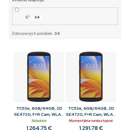
6''
34
Zobrazených položiek:
34
TC53e, 6GB/64GB, 2D
TC53e, 6GB/64GB, 2D
SE4720, F+R Cam, WLAN
SE4720, F+R Cam, WLAN
6, Android, BT, Std bat
6, RFID, Android, BT, BLE
Skladom
Momentálne nedostupné
bat
1 264,75 €
1 291,78 €