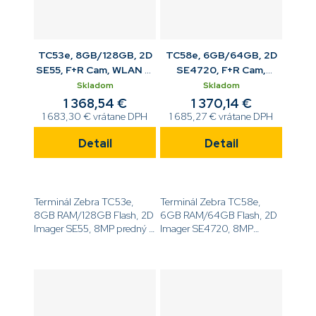
TC53e, 8GB/128GB, 2D
TC58e, 6GB/64GB, 2D
SE55, F+R Cam, WLAN 6,
SE4720, F+R Cam,
Android, BT, Std bat
WWAN 5G, Android, BT,
Skladom
Skladom
Std bat
1 368,54 €
1 370,14 €
1 683,30 € vrátane DPH
1 685,27 € vrátane DPH
Detail
Detail
Terminál Zebra TC53e,
Terminál Zebra TC58e,
8GB RAM/128GB Flash, 2D
6GB RAM/64GB Flash, 2D
Imager SE55, 8MP predný a
Imager SE4720, 8MP
16MP zadný fotoaparát,
predný a 16MP zadný
6.0'' displej, Android GMS,
fotoaparát, 6.0'' displej,
WiFi 6, NFC, BT,
Android GMS, WWAN 5G,
4680mAh...
NFC, BT, 4680mAh...