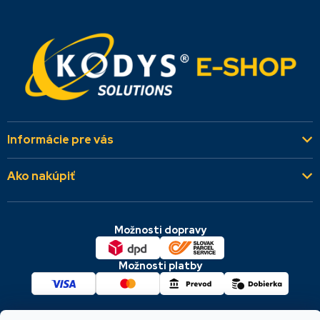
Informácie pre vás
Kto sme
Ako nakúpiť
Aktuality
Všeobecné obchodné podmienky
Referencie
Možnosti dopravy
Dodacie a platobné podmienky
Kontakty
Cookies & GDPR
Možnosti platby
Reklamácie a vrátenie