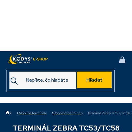
Prejsť
na
obsah
NÁK
KOŠ
Hľadať
Domov
Mobilné terminály
Dotykové terminály
Terminál Zebra TC53/TC58
TERMINÁL ZEBRA TC53/TC58