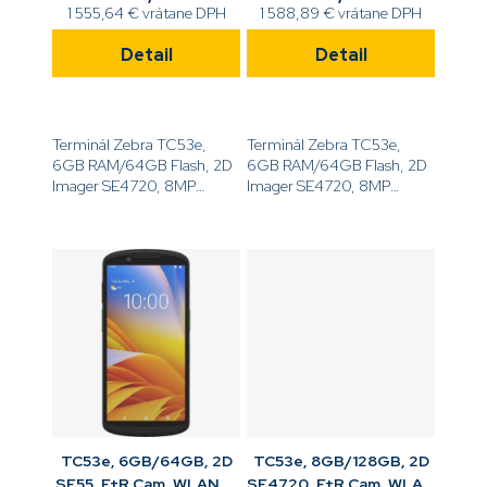
1 555,64 € vrátane DPH
1 588,89 € vrátane DPH
Detail
Detail
Terminál Zebra TC53e,
Terminál Zebra TC53e,
6GB RAM/64GB Flash, 2D
6GB RAM/64GB Flash, 2D
Imager SE4720, 8MP
Imager SE4720, 8MP
predný a 16MP zadný
predný a 16MP zadný
fotoaparát, 6.0'' displej,
fotoaparát, 6.0'' displej,
Android GMS, WiFi 6, NFC,
Android GMS, WiFi 6, RFID,
BT, 4680mAh...
BT, 4680mAh BLE...
TC53e, 6GB/64GB, 2D
TC53e, 8GB/128GB, 2D
SE55, F+R Cam, WLAN 6,
SE4720, F+R Cam, WLAN