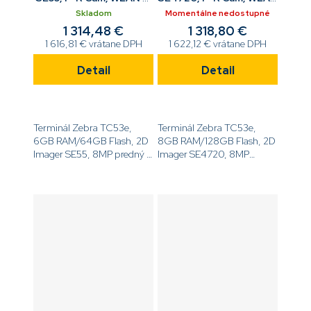
Android, BT, Std bat
6, Android, BT, Std bat
Skladom
Momentálne nedostupné
1 314,48 €
1 318,80 €
1 616,81 € vrátane DPH
1 622,12 € vrátane DPH
Detail
Detail
Terminál Zebra TC53e,
Terminál Zebra TC53e,
6GB RAM/64GB Flash, 2D
8GB RAM/128GB Flash, 2D
Imager SE55, 8MP predný a
Imager SE4720, 8MP
16MP zadný fotoaparát,
predný a 16MP zadný
6.0'' displej, Android GMS,
fotoaparát, 6.0'' displej,
WiFi 6, NFC, BT,
Android GMS, WiFi 6, NFC,
4680mAh...
BT, 4680mAh...