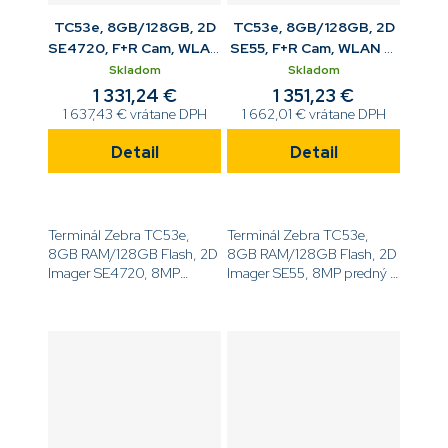
TC53e, 8GB/128GB, 2D
TC53e, 8GB/128GB, 2D
SE4720, F+R Cam, WLAN
SE55, F+R Cam, WLAN 6,
6, Android, BT, BLE bat
RFID, Android, BT, BLE
Skladom
Skladom
bat
1 331,24 €
1 351,23 €
1 637,43 € vrátane DPH
1 662,01 € vrátane DPH
Detail
Detail
Terminál Zebra TC53e,
Terminál Zebra TC53e,
8GB RAM/128GB Flash, 2D
8GB RAM/128GB Flash, 2D
Imager SE4720, 8MP
Imager SE55, 8MP predný a
predný a 16MP zadný
16MP zadný fotoaparát,
fotoaparát, 6.0'' displej,
6.0'' displej, Android GMS,
Android GMS, WiFi 6, NFC,
WiFi 6, RFID, BT, 4680mAh
BT, 4680mAh BLE...
BLE...