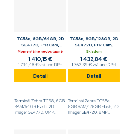
TC58e, 6GB/64GB, 2D
TC58e, 8GB/128GB, 2D
SE4770, F+R Cam,
SE4720, F+R Cam,
WWAN 5G, Android, BT,
WWAN 5G, Android, BT,
Momentálne nedostupné
Skladom
WCB Std bat
Std bat
1 410,15 €
1 432,84 €
1 734,48 € vrátane DPH
1 762,39 € vrátane DPH
Detail
Detail
Terminál Zebra TC58, 6GB
Terminál Zebra TC58e,
RAM/64GB Flash, 2D
8GB RAM/128GB Flash, 2D
Imager SE4770, 8MP
Imager SE4720, 8MP
predný a 16MP zadný
predný a 16MP zadný
fotoaparát, 6.0'' displej,
fotoaparát, 6.0'' displej,
Android GMS, WiFi 6, NFC,
Android GMS, WWAN 5G,