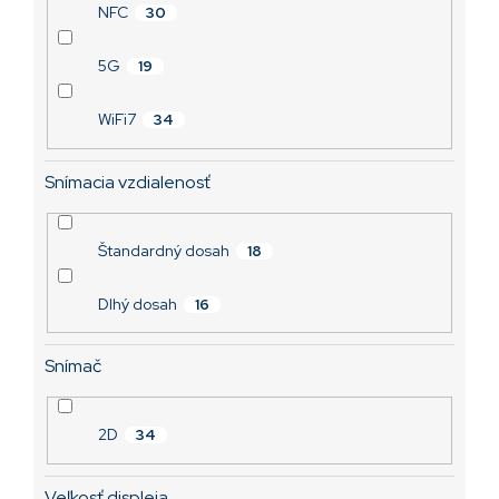
NFC
30
5G
19
WiFi7
34
Snímacia vzdialenosť
Štandardný dosah
18
Dlhý dosah
16
Snímač
2D
34
Veľkosť displeja