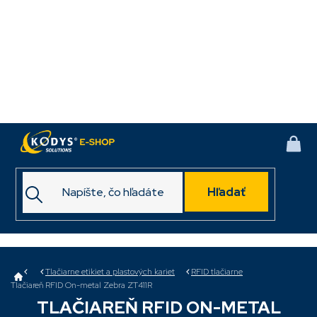
Prejsť
na
obsah
NÁK
KOŠ
Hľadať
Domov
Tlačiarne etikiet a plastových kariet
RFID tlačiarne
Tlačiareň RFID On-metal Zebra ZT411R
TLAČIAREŇ RFID ON-METAL