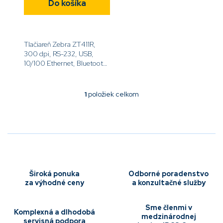
Do košíka
Tlačiareň Zebra ZT411R,
300 dpi, RS-232, USB,
10/100 Ethernet, Bluetooth
4.1/MFi, USB Host, On-
metal, UHF RFID,
EZPL[code]ZT41143-
1
položiek celkom
O
T5E00C0Z [/code]
v
l
á
d
a
c
i
e
Široká ponuka
Odborné poradenstvo
p
za výhodné ceny
a konzultačné služby
r
v
Sme členmi v
k
Komplexná a dlhodobá
medzinárodnej
y
servisná podpora