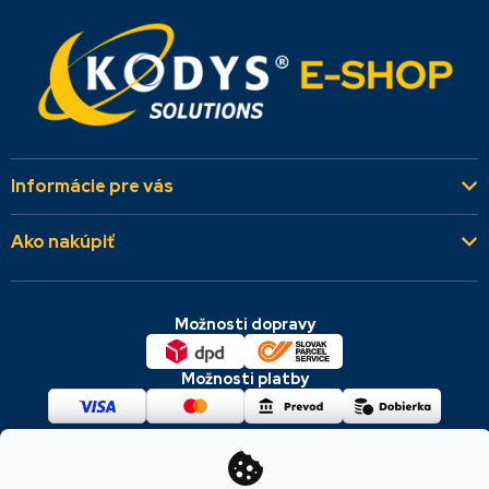
Informácie pre vás
Kto sme
Ako nakúpiť
Aktuality
Všeobecné obchodné podmienky
Referencie
Možnosti dopravy
Dodacie a platobné podmienky
Kontakty
Cookies & GDPR
Možnosti platby
Reklamácie a vrátenie
Copyright 2026
KODYS SOLUTIONS
. Všetky práva