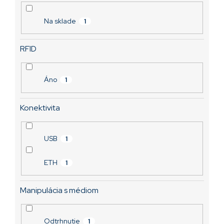
o
v
Na sklade
1
RFID
Áno
1
Konektivita
USB
1
ETH
1
Manipulácia s médiom
Odtrhnutie
1