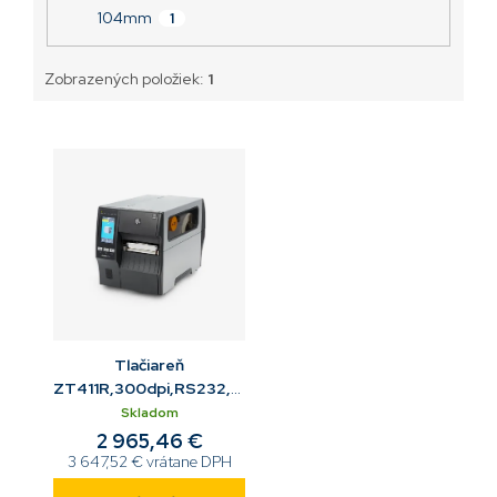
104mm
1
Zobrazených položiek:
1
Tlačiareň
ZT411R,300dpi,RS232,USB,10/100
ETH,BT,On-metal,RFID
Skladom
2 965,46 €
3 647,52 € vrátane DPH