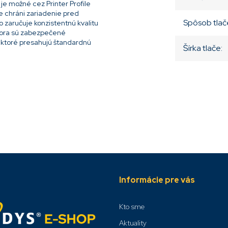
je možné cez Printer Profile
e chráni zariadenie pred
Spôsob tlač
 zaručuje konzistentnú kvalitu
odpora sú zabezpečené
 ktoré presahujú štandardnú
Šírka tlače
:
Informácie pre vás
Kto sme
Aktuality