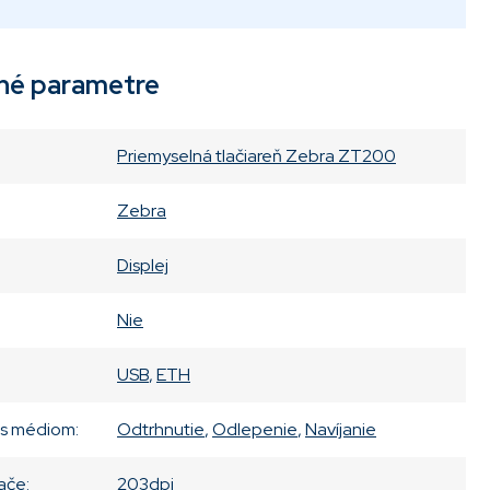
né parametre
Priemyselná tlačiareň Zebra ZT200
Zebra
Displej
Nie
USB
,
ETH
 s médiom
:
Odtrhnutie
,
Odlepenie
,
Navíjanie
lače
:
203dpi