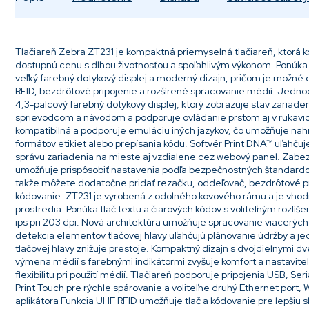
Tlačiareň Zebra ZT231 je kompaktná priemyselná tlačiareň, ktorá 
dostupnú cenu s dlhou životnosťou a spoľahlivým výkonom. Ponúka rý
veľký farebný dotykový displej a moderný dizajn, pričom je možné d
RFID, bezdrôtové pripojenie a rozšírené spracovanie médií. Jed
4,3-palcový farebný dotykový displej, ktorý zobrazuje stav zariade
sprievodcom a návodom a podporuje ovládanie prstom aj v rukavici
kompatibilná a podporuje emuláciu iných jazykov, čo umožňuje nah
formátov etikiet alebo prepísania kódu. Softvér Print DNA™ uľahčuj
správu zariadenia na mieste aj vzdialene cez webový panel. Zabe
umožňuje prispôsobiť nastavenia podľa bezpečnostných štandardov
takže môžete dodatočne pridať rezačku, oddeľovač, bezdrôtové p
kódovanie. ZT231 je vyrobená z odolného kovového rámu a je vho
prostredia. Ponúka tlač textu a čiarových kódov s voliteľným rozlíše
ips pri 203 dpi. Nová architektúra umožňuje spracovanie viacerých 
detekcia elementov tlačovej hlavy uľahčujú plánovanie údržby a 
tlačovej hlavy znižuje prestoje. Kompaktný dizajn s dvojdielnymi dve
výmena médií s farebnými indikátormi zvyšuje komfort a nastavite
flexibilitu pri použití médií. Tlačiareň podporuje pripojenia USB, Se
Print Touch pre rýchle spárovanie a voliteľne druhý Ethernet port, W
aplikátora Funkcia UHF RFID umožňuje tlač a kódovanie pre lepšiu sl