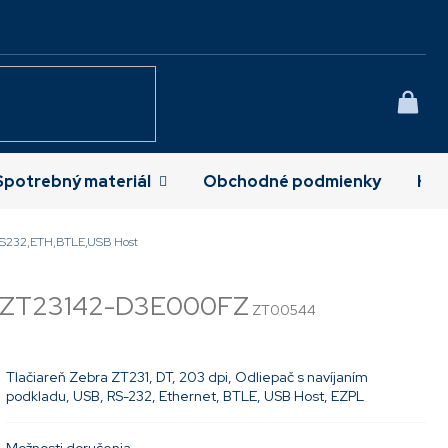
NÁK
KOŠÍ
Spotrebný materiál
Obchodné podmienky
Kon
B,RS232,ETH,BTLE,USB Host
ZT23142-D3E000FZ
ZT00544
Tlačiareň Zebra ZT231, DT, 203 dpi, Odliepač s navíjaním
podkladu, USB, RS-232, Ethernet, BTLE, USB Host, EZPL