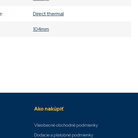
e
:
Direct thermal
104mm
Ako nakúpiť
Všeobecné obchodné podmienky
Dodacie a platobné podmienky