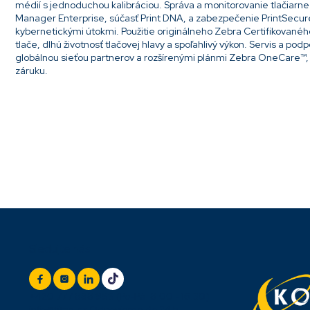
médií s jednoduchou kalibráciou. Správa a monitorovanie tlačiarne 
Manager Enterprise, súčasť Print DNA, a zabezpečenie PrintSecur
kybernetickými útokmi. Použitie originálneho Zebra Certifikovaného
tlače, dlhú životnosť tlačovej hlavy a spoľahlivý výkon. Servis a p
globálnou sieťou partnerov a rozšírenými plánmi Zebra OneCare™,
záruku.
Pridať komentár
Z
Sledujte nás
á
p
ä
t
+420 777 888 999
(Po-Pá: 8:00 - 16:30)
info@titan.cz
Odpovieme do 24 h