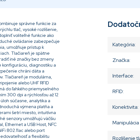
Dodatoč
kombinuje správne funkcie za
chlu tlač, vysoké rozlíšenie,
oplniť voliteľné funkcie ako
noduché ovládanie zabezpečuje
Kategória
:
nia, umožňuje prístup k
ach. Tlačiareň je spätne
radiť iné značky bez zmeny
Značka
:
e konfiguráciu, diagnostiku a
zpečenie chráni dáta a
Interface
:
. Tlačiareň je modulárna,
ripojenie alebo UHF RFID
dná do ľahkého priemyselného
RFID
:
ním 300 dpi a rýchlosťou až 12
úloh súčasne, analytika a
jednoduchá výmena platňa a
Konektivita
:
rami šetrí miesto, intuitívna
ľné senzory umožňujú väčšiu
Manipulácia
rial, Ethernet a USB Host, NFC
iFi 802.11ac alebo port
edovateľnosť a flexibilitu
Rozlíšenie t