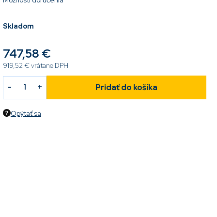
Možnosti doručenia
Skladom
747,58 €
919,52 € vrátane DPH
Pridať do košíka
Opýtať sa