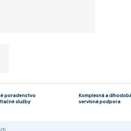
é poradenstvo
Komplexná a dlhodob
ltačné služby
servisná podpora
(1)