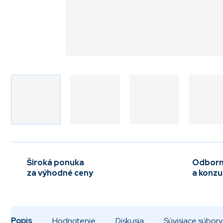
Široká ponuka
Odborn
za výhodné ceny
a konzu
Popis
Hodnotenie
Diskusia
Súvisiace súbory 