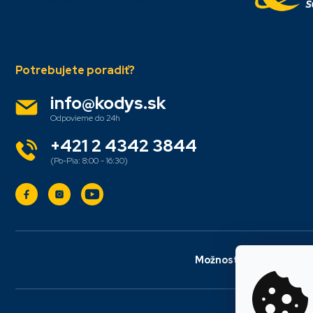
i
e
info
@
kodys.sk
+421 2 4342 3844
Možnosti dopravy