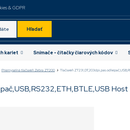
kies & GDPR
Hľadať
ch kariet
Snímače - čítačky čiarových kódov
Priemyselná tlačiareň Zebra ZT200
Tlačiareň ZT231,DT,203dpi,pas.odliepač,US
liepač,USB,RS232,ETH,BTLE,USB Host