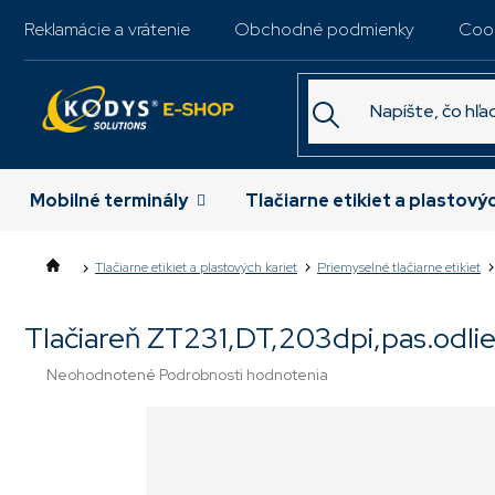
Prejsť
Reklamácie a vrátenie
Obchodné podmienky
Coo
na
obsah
Mobilné terminály
Tlačiarne etikiet a plastový
Tlačiarne etikiet a plastových kariet
Priemyselné tlačiarne etikiet
Tlačiareň ZT231,DT,203dpi,pas.od
Priemerné
Neohodnotené
Podrobnosti hodnotenia
hodnotenie
produktu
je
0,0
z