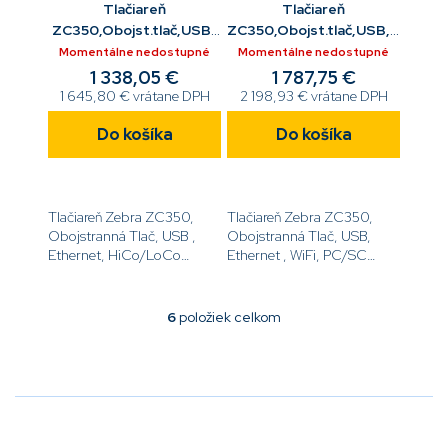
Tlačiareň
Tlačiareň
ZC350,Obojst.tlač,USB ,
ZC350,Obojst.tlač,USB,ETH
ETH,mag.enc
,
Momentálne nedostupné
Momentálne nedostupné
WiFi,PC/SC,Mifare,mag.enc
1 338,05 €
1 787,75 €
1 645,80 € vrátane DPH
2 198,93 € vrátane DPH
Do košíka
Do košíka
Tlačiareň Zebra ZC350,
Tlačiareň Zebra ZC350,
Obojstranná Tlač, USB ,
Obojstranná Tlač, USB,
Ethernet, HiCo/LoCo
Ethernet , WiFi, PC/SC
Magnetický kóder
Kontaktná Stanica, Mifare
[code]ZC36-
Encoder, HiCo/LoCo
0M0C000EM00[/code]
Magnetický kóder
6
položiek celkom
O
[code]ZC36-
v
FM0W000EM00[/code]
l
á
d
a
c