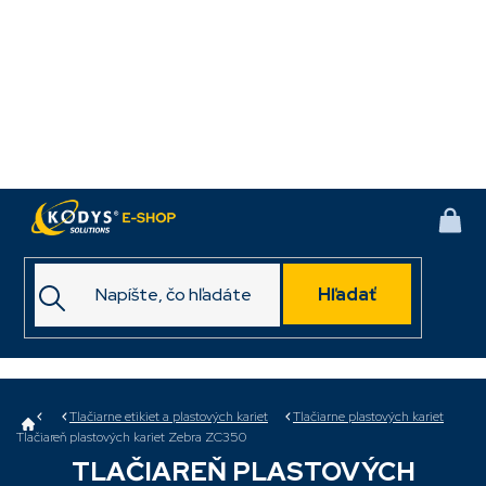
Prejsť
na
obsah
NÁK
KOŠ
Hľadať
Domov
Tlačiarne etikiet a plastových kariet
Tlačiarne plastových kariet
Tlačiareň plastových kariet Zebra ZC350
TLAČIAREŇ PLASTOVÝCH