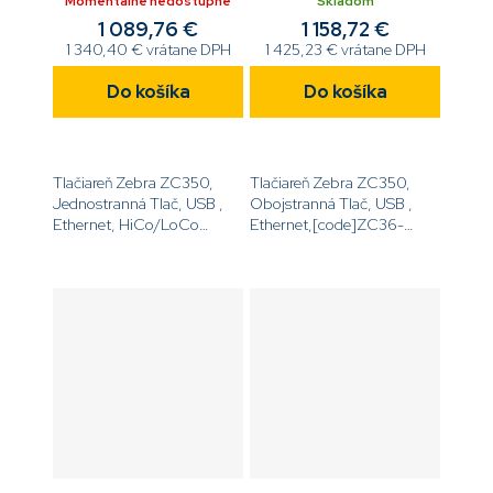
, ETH,mag.enc
ETH,
Momentálne nedostupné
Skladom
1 089,76 €
1 158,72 €
1 340,40 € vrátane DPH
1 425,23 € vrátane DPH
Do košíka
Do košíka
Tlačiareň Zebra ZC350,
Tlačiareň Zebra ZC350,
Jednostranná Tlač, USB ,
Obojstranná Tlač, USB ,
Ethernet, HiCo/LoCo
Ethernet,[code]ZC36-
Magnetický kóder
000C000EM00[/code]
[code]ZC35-
0M0C000EM00[/code]