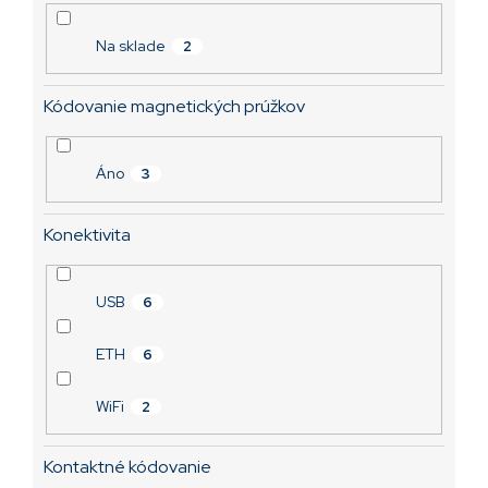
1 089,76 €
o
v
Na sklade
2
Kódovanie magnetických prúžkov
Áno
3
Konektivita
USB
6
ETH
6
WiFi
2
Kontaktné kódovanie