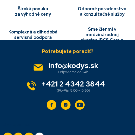
i
e
Široká ponuka
Odborné poradenstvo
p
za výhodné ceny
a konzultačné služby
r
v
Sme členmi v
k
Komplexná a dlhodobá
medzinárodnej
y
servisná podpora
skupine IBCS Group
Z
v
á
ý
p
p
i
ä
info
@
kodys.sk
s
t
u
i
e
+421 2 4342 3844
Sledujte nás