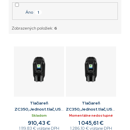
Áno
1
Zobrazených položiek:
6
Tlačiareň
Tlačiareň
ZC350,Jednost.tlač,USB
ZC350,Jednost.tlač,USB,ETH
, ETH,
, WiFi
Skladom
Momentálne nedostupné
910,43 €
1 045,61 €
1 119,83 € vrátane DPH
1 286,10 € vrátane DPH