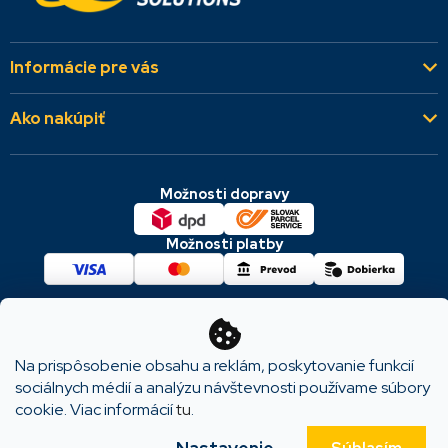
Informácie pre vás
Kto sme
Ako nakúpiť
Aktuality
Všeobecné obchodné podmienky
Referencie
Možnosti dopravy
Dodacie a platobné podmienky
Kontakty
Cookies & GDPR
Možnosti platby
Reklamácie a vrátenie
Copyright 2026
KODYS SOLUTIONS
. Všetky práva
vyhradené.
Na prispôsobenie obsahu a reklám, poskytovanie funkcií
sociálnych médií a analýzu návštevnosti používame súbory
cookie. Viac informácií
tu
.
Vytvoril Shoptet