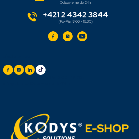
u
i
e
+421 2 4342 3844
Sledujte nás
+420 777 888 999
(Po-Pá: 8:00 - 16:30)
info@titan.cz
Odpovieme do 24 h