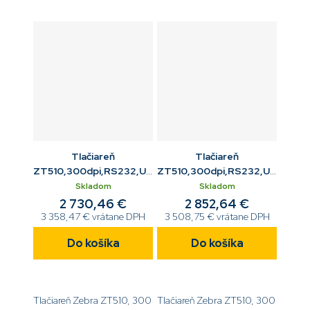
ZPL[code]ZT51043-
ZPL[code]ZT51043-
T0E0000Z[/code]
T2E0000Z[/code]
Tlačiareň
Tlačiareň
ZT510,300dpi,RS232,USB,Gigabit
ZT510,300dpi,RS232,USB,Giga
ETH,BT,WiFi 802.11
ETH,BT,rezač,Mono
Skladom
Skladom
AC,Tear,Mono
2 730,46 €
2 852,64 €
3 358,47 € vrátane DPH
3 508,75 € vrátane DPH
Do košíka
Do košíka
Tlačiareň Zebra ZT510, 300
Tlačiareň Zebra ZT510, 300