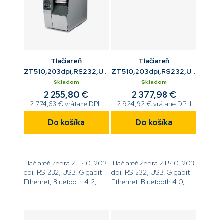
Tlačiareň
Tlačiareň
ZT510,203dpi,RS232,USB,Gigabit
ZT510,203dpi,RS232,USB,Gigab
ETH,BT,WiFi 802.11
ETH,BT,rezač,Mono
Skladom
Skladom
AC,Tear,Mono
2 255,80 €
2 377,98 €
2 774,63 € vrátane DPH
2 924,92 € vrátane DPH
Do košíka
Do košíka
Tlačiareň Zebra ZT510, 203
Tlačiareň Zebra ZT510, 203
dpi, RS-232, USB, Gigabit
dpi, RS-232, USB, Gigabit
Ethernet, Bluetooth 4.2,
Ethernet, Bluetooth 4.0,
WiFi 802.11 AC, Tear, Mono,
Rezač, Mono,
ZPL[code]ZT51042-
ZPL[code]ZT51042-
T0EC000Z[/code]
T1E0000Z[/code]