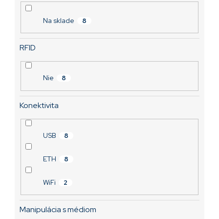
T0E0000Z
o
Skladom
v
Na sklade
8
2 377,98 €
RFID
Nie
8
Konektivita
USB
8
ETH
8
WiFi
2
Manipulácia s médiom