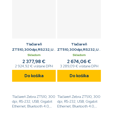
Tlačiareň
Tlačiareň
ZT510,300dpi,RS232,USB,Gigabit
ZT510,300dpi,RS232,USB,Giga
ETH,BT,Tear,Mono
ETH,BT,navíjač,Mono
Skladom
Skladom
2 377,98 €
2 674,06 €
2 924,92 € vrátane DPH
3 289,09 € vrátane DPH
Do košíka
Do košíka
Tlačiareň Zebra ZT510, 300
Tlačiareň Zebra ZT510, 300
dpi, RS-232, USB, Gigabit
dpi, RS-232, USB, Gigabit
Ethernet, Bluetooth 4.0,
Ethernet, Bluetooth 4.0,
Tear, Mono,
Interný navíjač, Mono,