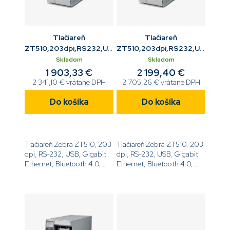
Tlačiareň
Tlačiareň
ZT510,203dpi,RS232,USB,Gigabit
ZT510,203dpi,RS232,USB,Gigab
ETH,BT,Tear,Mono
ETH,BT,navíjač,Mono
Skladom
Skladom
1 903,33 €
2 199,40 €
2 341,10 € vrátane DPH
2 705,26 € vrátane DPH
Do košíka
Do košíka
Tlačiareň Zebra ZT510, 203
Tlačiareň Zebra ZT510, 203
dpi, RS-232, USB, Gigabit
dpi, RS-232, USB, Gigabit
Ethernet, Bluetooth 4.0,
Ethernet, Bluetooth 4.0,
Tear, Mono,
Interný navíjač, Mono,
ZPL[code]ZT51042-
ZPL[code]ZT51042-
T0E0000Z[/code]
T2E0000Z[/code]