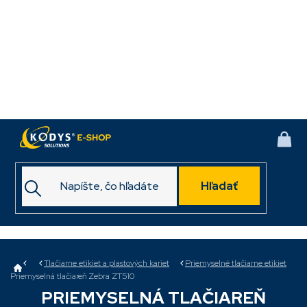
Prejsť
na
obsah
NÁK
KOŠ
Hľadať
Domov
Tlačiarne etikiet a plastových kariet
Priemyselné tlačiarne etikiet
Priemyselná tlačiareň Zebra ZT510
PRIEMYSELNÁ TLAČIAREŇ