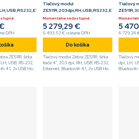
Tlačový modul
Tlačový 
,LH,USB,RS232,ETH,BT,RFID,LCD
ZE511R,203dpi,RH,USB,RS232,ETH,BT,RFID,
ZE511R,3
ostupné
Momentálne nedostupné
Momentáln
 €
5 279,29 €
5 470
ane DPH
6 493,53 € vrátane DPH
6 729,24 
košíka
Do košíka
bra ZE511R, šírka
Tlačový modul Zebra ZE511R, šírka
Tlačový m
, LH, USB, RS-232,
tlače 4", 203 dpi, RH, USB, RS-232,
dpi, LH, U
th 4.1, 2x USB Host
Ethernet, Bluetooth 4.1, 2x USB Host
Bluetooth 
otykový displej,
port, UHF RFID, Dotykový displej,
UHF RFID, 
42-
ZPL[code]ZE51142-
ZPL[code]
e]
R0E00C0Z[/code]
L0E00C0Z