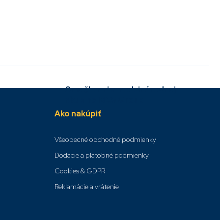
Sme členmi v medzinárodnej
skupine IBCS Group
Ako nakúpiť
Všeobecné obchodné podmienky
Dodacie a platobné podmienky
Cookies & GDPR
Reklamácie a vrátenie