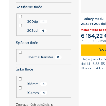
Rozlíšenie tlače
Tlačový modul
300dpi
4
ZE521R,203dpi
Momentálne ned
203dpi
4
6 164,22 
7 581,99 € vrát
Spôsob tlače
Do 
Thermal transfer
8
Tlačový modul Z
dpi, LH, USB, RS
Bluetooth 4.1, 2x
Šírka tlače
UHF RFID, Dotyko
ZPL[code]ZE521
L0E00C0Z[/cod
168mm
4
104mm
4
Zobrazených položiek:
8