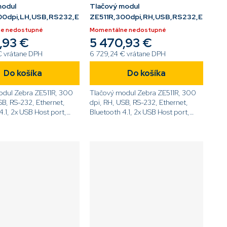
modul
Tlačový modul
LCD
00dpi,LH,USB,RS232,ETH,BT,RFID,LCD
ZE511R,300dpi,RH,USB,RS232,ETH,BT
e nedostupné
Momentálne nedostupné
,93 €
5 470,93 €
€ vrátane DPH
6 729,24 € vrátane DPH
Do košíka
Do košíka
odul Zebra ZE511R, 300
Tlačový modul Zebra ZE511R, 300
SB, RS-232, Ethernet,
dpi, RH, USB, RS-232, Ethernet,
4.1, 2x USB Host port,
Bluetooth 4.1, 2x USB Host port,
Dotykový displej,
UHF RFID, Dotykový displej,
ZE51143-
ZPL[code]ZE51143-
[/code]
R0E00C0Z[/code]