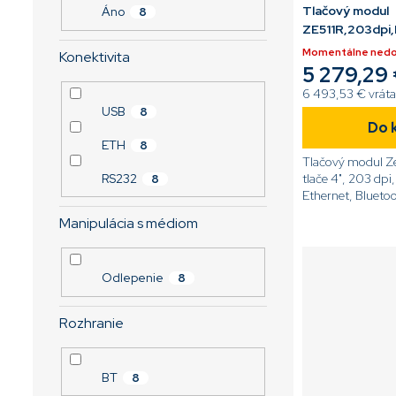
Tlačový modul
Áno
8
ZE511R,203dpi
Momentálne ned
Konektivita
5 279,29
6 493,53 € vrát
USB
8
Do 
ETH
8
Tlačový modul Ze
tlače 4", 203 dpi
RS232
8
Ethernet, Bluetoo
port, UHF RFID, D
Manipulácia s médiom
ZPL[code]ZE511
L0E00C0Z[/cod
Odlepenie
8
Rozhranie
BT
8