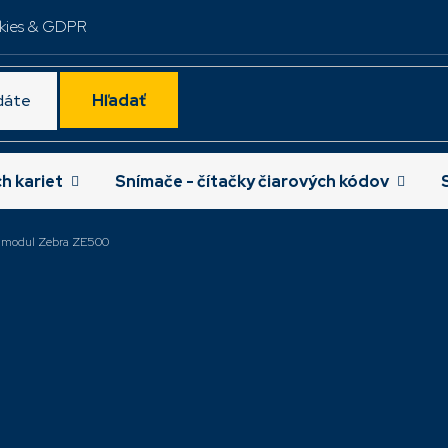
kies & GDPR
Hľadať
ch kariet
Snímače - čítačky čiarových kódov
ý modul Zebra ZE500
ávanejšie
Tlačový modul
Tlačový modul
ZE521R,300dpi,RH,USB,RS232,ETH,BT,RFID,LCD
ZE521R,300dpi
ZE52163-R0E00C0Z
ZE52163-L0E