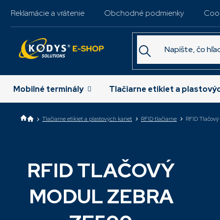
Prejsť
Reklamácie a vrátenie
Obchodné podmienky
Coo
na
obsah
Mobilné terminály
Tlačiarne etikiet a plastový
Tlačiarne etikiet a plastových kariet
RFID tlačiarne
RFID Tlačov
RFID TLAČOVÝ
Najpred
MODUL ZEBRA