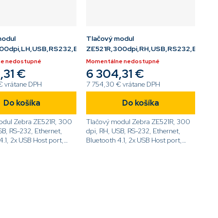
modul
Tlačový modul
,LCD
00dpi,LH,USB,RS232,ETH,BT,RFID,LCD
ZE521R,300dpi,RH,USB,RS232,ETH,BT
e nedostupné
Momentálne nedostupné
,31 €
6 304,31 €
€ vrátane DPH
7 754,30 € vrátane DPH
Do košíka
Do košíka
odul Zebra ZE521R, 300
Tlačový modul Zebra ZE521R, 300
SB, RS-232, Ethernet,
dpi, RH, USB, RS-232, Ethernet,
4.1, 2x USB Host port,
Bluetooth 4.1, 2x USB Host port,
Dotykový displej,
UHF RFID, Dotykový displej,
ZE52163-
ZPL[code]ZE52163-
[/code]
R0E00C0Z[/code]