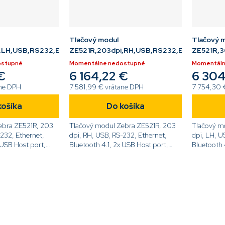
Tlačový modul
Tlačový 
,LH,USB,RS232,ETH,BT,RFID,LCD
ZE521R,203dpi,RH,USB,RS232,ETH,BT,RFID
ZE521R,3
ostupné
Momentálne nedostupné
Momentáln
€
6 164,22 €
6 304
ane DPH
7 581,99 € vrátane DPH
7 754,30 
košíka
Do košíka
ebra ZE521R, 203
Tlačový modul Zebra ZE521R, 203
Tlačový m
-232, Ethernet,
dpi, RH, USB, RS-232, Ethernet,
dpi, LH, U
 USB Host port,
Bluetooth 4.1, 2x USB Host port,
Bluetooth 
vý displej,
UHF RFID, Dotykový displej,
UHF RFID, 
62-
ZPL[code]ZE52162-
ZPL[code]
e]
R0E00C0Z[/code]
L0E00C0Z
O
v
l
á