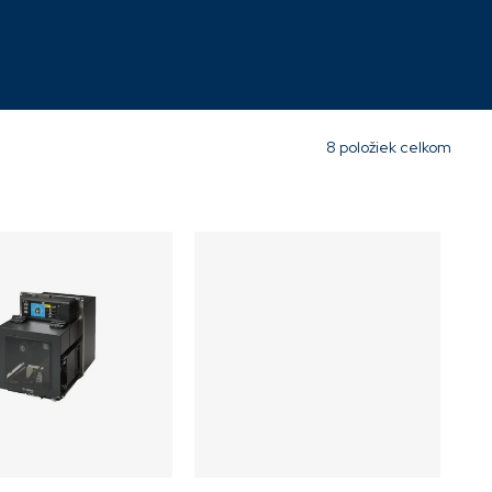
edostupné
Momentálne nedostupné
6 164,22 €
8
položiek celkom