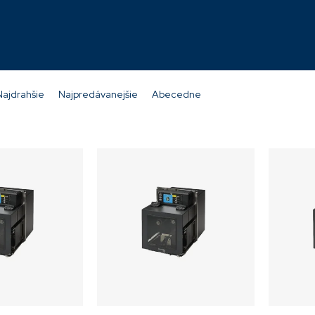
Momentálne nedostupné
Momentálne n
6 304,31 €
6 304,31 €
Najdrahšie
Najpredávanejšie
Abecedne