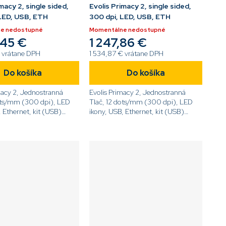
macy 2, single sided,
Evolis Primacy 2, single sided,
LED, USB, ETH
300 dpi, LED, USB, ETH
e nedostupné
Momentálne nedostupné
,45 €
1 247,86 €
 vrátane DPH
1 534,87 € vrátane DPH
Do košíka
Do košíka
macy 2, Jednostranná
Evolis Primacy 2, Jednostranná
ots/mm (300 dpi), LED
Tlač, 12 dots/mm (300 dpi), LED
, Ethernet, kit (USB)
ikony, USB, Ethernet, kit (USB)
-0011[/code]
[code]PM2-0012[/code]