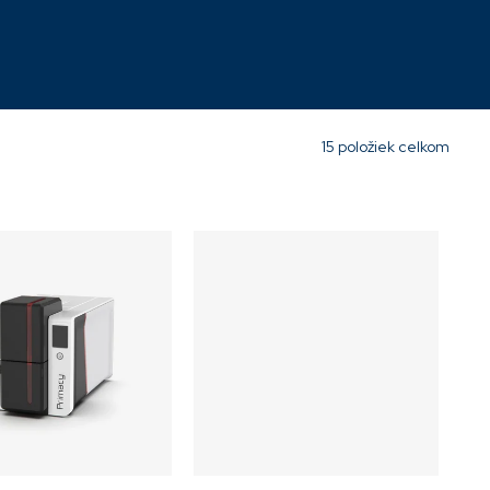
2-0007
Momentálne
nedostupné
1 442,19 €
15
položiek celkom