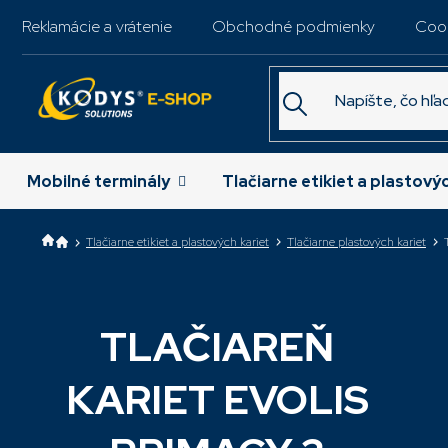
Prejsť
Reklamácie a vrátenie
Obchodné podmienky
Coo
na
obsah
Mobilné terminály
Tlačiarne etikiet a plastový
Tlačiarne etikiet a plastových kariet
Tlačiarne plastových kariet
TLAČIAREŇ
Najpr
KARIET EVOLIS