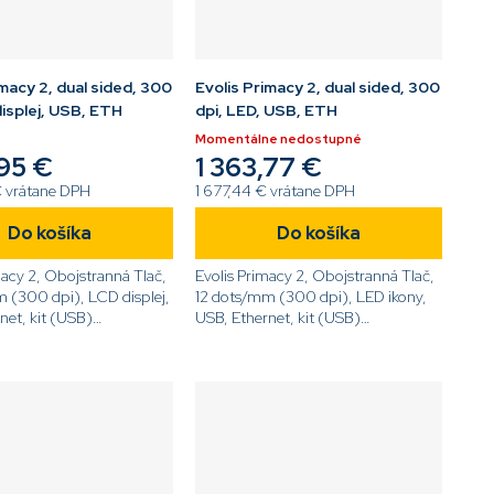
imacy 2, dual sided, 300
Evolis Primacy 2, dual sided, 300
displej, USB, ETH
dpi, LED, USB, ETH
Momentálne nedostupné
,95 €
1 363,77 €
€ vrátane DPH
1 677,44 € vrátane DPH
Do košíka
Do košíka
macy 2, Obojstranná Tlač,
Evolis Primacy 2, Obojstranná Tlač,
 (300 dpi), LCD displej,
12 dots/mm (300 dpi), LED ikony,
net, kit (USB)
USB, Ethernet, kit (USB)
-0013-E[/code]
[code]PM2D-GP3-E[/code]