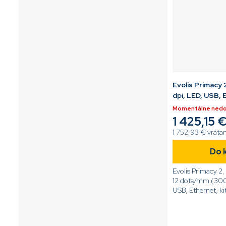
Evolis Primacy 
dpi, LED, USB,
Momentálne ned
1 425,15 
1 752,93 € vrát
Do 
Evolis Primacy 2,
12 dots/mm (300 
USB, Ethernet, k
[code]PM2-0036