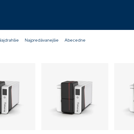
USB, ETH
PM2-0008
USB, ETH
PM
Momentálne
Momentálne
nedostupné
nedostupné
1 544,48 €
1 633,12 €
Najdrahšie
Najpredávanejšie
Abecedne