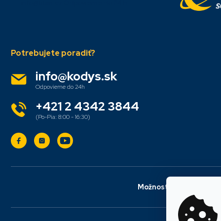
i
info@titan.cz
Odpovieme do 24 h
e
info
@
kodys.sk
+421 2 4342 3844
Možnosti dopravy