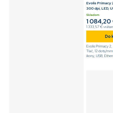
Evolis Primacy 2
300 dpi, LED, 
Skladom
1 084,20
1 333,57 € vráta
Do 
Evolis Primacy 2
Tlač, 12 dots/mm
ikony, USB, Ether
[code]PM2-0001