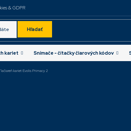
kies & GDPR
Hľadať
ch kariet
Snímače - čítačky čiarových kódov
Tlačiareň kariet Evolis Primacy 2
edávanejšie
Evolis Primacy 2, HSP
Evolis Primac
Contactless, single
sided, 300 dp
sided, 300 dpi ,LED,
contact, cont