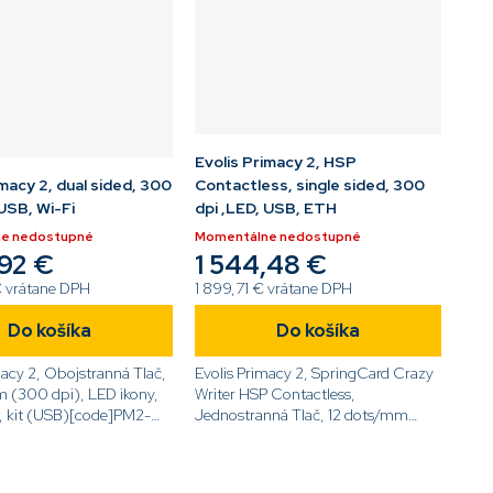
Evolis Primacy 2, HSP
imacy 2, dual sided, 300
Contactless, single sided, 300
 USB, Wi-Fi
dpi ,LED, USB, ETH
e nedostupné
Momentálne nedostupné
,92 €
1 544,48 €
€ vrátane DPH
1 899,71 € vrátane DPH
Do košíka
Do košíka
macy 2, Obojstranná Tlač,
Evolis Primacy 2, SpringCard Crazy
 (300 dpi), LED ikony,
Writer HSP Contactless,
, kit (USB)[code]PM2-
Jednostranná Tlač, 12 dots/mm
ode]
(300 dpi), smart, contactless, LED
ikony, USB, Ethernet, kit (USB)
[code]PM2-0008[/code]