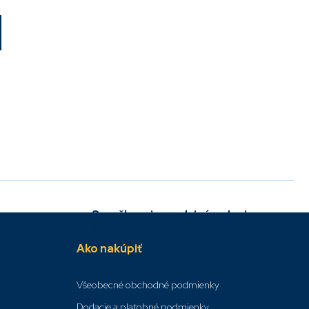
Sme členmi v medzinárodnej
skupine IBCS Group
Ako nakúpiť
Všeobecné obchodné podmienky
Dodacie a platobné podmienky