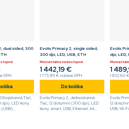
2, dual sided, 300
Evolis Primacy 2, single sided,
Evolis Pr
 ETH
300 dpi, LED, USB, ETH
dpi, LED,
ostupné
Momentálne nedostupné
Momentáln
€
1 442,19 €
1 489
ane DPH
1 773,89 € vrátane DPH
1 832,60 
košíka
Do košíka
 Obojstranná Tlač,
Evolis Primacy 2, Jednostranná
Evolis Pri
dpi), LED ikony,
Tlač, 12 dots/mm (300 dpi), LED
12 dots/mm
it (USB)
ikony, smart, USB, Ethernet, kit
USB, Wi-Fi
[/code]
(USB)[code]PM2-0005[/code]
0026-E[/c