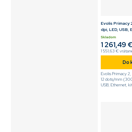
Evolis Primacy 
dpi, LED, USB,
Skladom
1 261,49 
1 551,63 € vráta
Do 
Evolis Primacy 2,
12 dots/mm (300 
USB, Ethernet, k
[code]PM2-0025