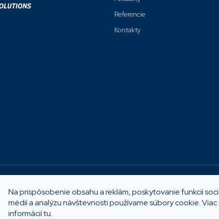
u
Referencie
Kontakty
Možnosti platby
Na prispôsobenie obsahu a reklám, poskytovanie funkcií soc
médií a analýzu návštevnosti používame súbory cookie. Viac
informácií
tu
.