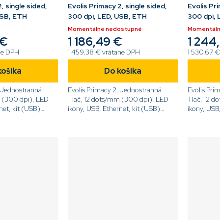
, single sided,
Evolis Primacy 2, single sided,
Evolis Pri
USB, ETH
300 dpi, LED, USB, ETH
300 dpi, 
Momentálne nedostupné
Momentáln
 €
1 186,49 €
1 244
ne DPH
1 459,38 € vrátane DPH
1 530,67 €
košíka
Do košíka
, Jednostranná
Evolis Primacy 2, Jednostranná
Evolis Pri
 (300 dpi), LED
Tlač, 12 dots/mm (300 dpi), LED
Tlač, 12 d
net, kit (USB)
ikony, USB, Ethernet, kit (USB)
ikony, USB
-E[/code]
[code]PM2S-GP2-E[/code]
[code]PM2