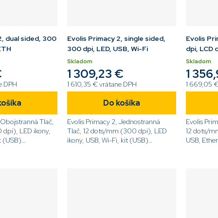
2, dual sided, 300
Evolis Primacy 2, single sided,
Evolis Pr
 ETH
300 dpi, LED, USB, Wi-Fi
dpi, LCD 
Skladom
Skladom
€
1 309,23 €
1 356
ne DPH
1 610,35 € vrátane DPH
1 669,05 
košíka
Do košíka
 Obojstranná Tlač,
Evolis Primacy 2, Jednostranná
Evolis Pri
dpi), LED ikony,
Tlač, 12 dots/mm (300 dpi), LED
12 dots/mm
it (USB)
ikony, USB, Wi-Fi, kit (USB)
USB, Ether
-E[/code]
[code]PM2-0003-E[/code]
[code]PM2