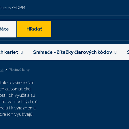
kies & GDPR
Hľadať
ch kariet
Snímače - čítačky čiarových kódov
iet
Plastové karty
stále rozšírenejším
ch automatickej
Najpredávanejšie
sti ich využitia sú
itia vernostných, či
hajú i k výraznému
Plastové karty
oré ich využívajú.
PVC 30 mil,
zelené, 100 ks
/ bal
C4401