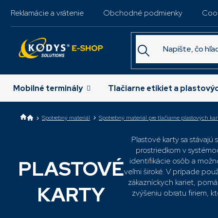
Prejsť
Reklamácie a vrátenie
Obchodné podmienky
Coo
na
obsah
Mobilné terminály
Tlačiarne etikiet a plastový
Spotrebný materiál
Spotrebný materiál pre tlačiarne plastových kar
Plastové karty sa stávajú 
prostriedkom v systémo
identifikácie osôb a možno
PLASTOVÉ
veľmi široké. V prípade použ
zákazníckych kariet, pomá
KARTY
zvýšeniu obratu firiem, kt