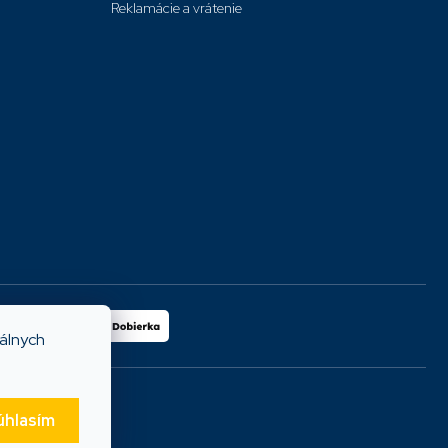
Reklamácie a vrátenie
iálnych
úhlasím
tet