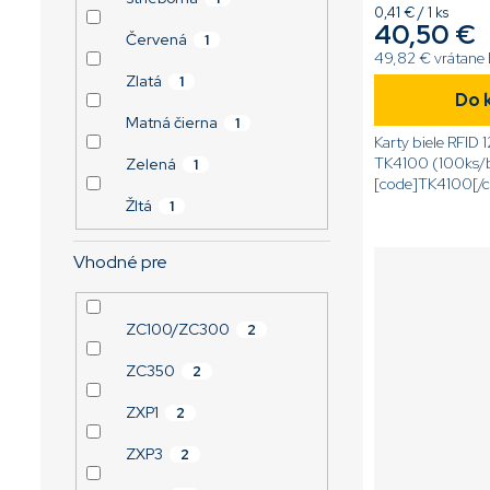
Jednotková
0,41 € / 1 ks
40,50 €
cena:
Červená
1
49,82 € vrátane
Zlatá
1
Do 
Matná čierna
1
Karty biele RFID
TK4100 (100ks/b
Zelená
1
[code]TK4100[/c
Žltá
1
Vhodné pre
ZC100/ZC300
2
ZC350
2
ZXP1
2
ZXP3
2