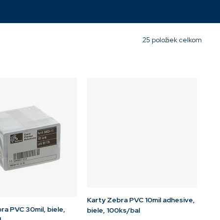
Momentálne
Momentálne
nedostupné
nedostupné
26,24 €
26,24 €
25
položiek celkom
Karty Zebra PVC 10mil adhesive,
ra PVC 30mil, biele,
biele, 100ks/bal
l