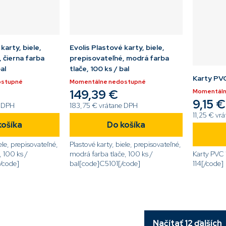
karty, biele,
Evolis Plastové karty, biele,
 čierna farba
prepisovateľné, modrá farba
al
tlače, 100 ks / bal
Karty PVC
ostupné
Momentálne nedostupné
149,39 €
Momentáln
9,15 €
e DPH
183,75 € vrátane DPH
11,25 € vr
košíka
Do košíka
ele, prepisovateľné,
Plastové karty, biele, prepisovateľné,
, 100 ks /
modrá farba tlače, 100 ks /
Karty PVC
/code]
bal[code]C5101[/code]
114[/code]
Načítať 12 ďalších