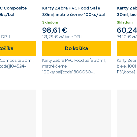
VC Composite
Karty Zebra PVC Food Safe
Karty Ze
0ks/bal
30mil, matné čierne 100ks/bal
30mil, bie
Skladom
Skladom
98,61 €
60,24
e DPH
121,29 € vrátane DPH
74,10 € vr
košíka
Do košíka
 Composite 30mil,
Karty Zebra PVC Food Safe 30mil,
Karty Zeb
[code]104524-
matné čierne
biele, 100
100ks/bal[code]800050-
113[/code]
158[/code]