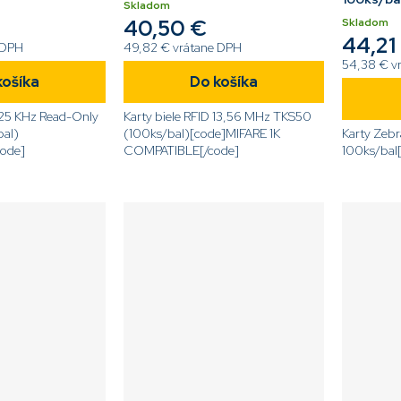
Skladom
40,50 €
Skladom
44,21
 DPH
49,82 € vrátane DPH
54,38 € v
košíka
Do košíka
 125 KHz Read-Only
Karty biele RFID 13,56 MHz TKS50
al)
(100ks/bal)[code]MIFARE 1K
Karty Zebr
ode]
COMPATIBLE[/code]
100ks/bal[