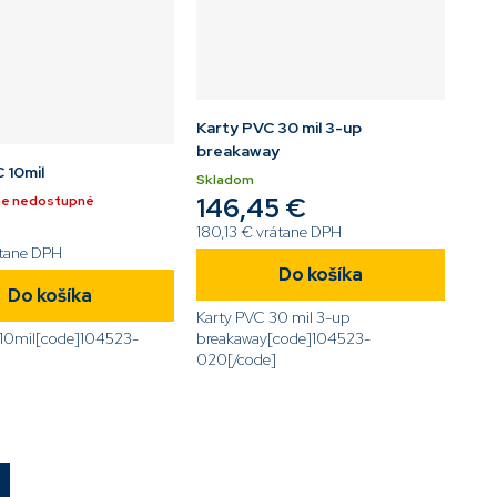
Karty PVC 30 mil 3-up
breakaway
 10mil
Skladom
146,45 €
e nedostupné
180,13 € vrátane DPH
átane DPH
Do košíka
Do košíka
Karty PVC 30 mil 3-up
 10mil[code]104523-
breakaway[code]104523-
020[/code]