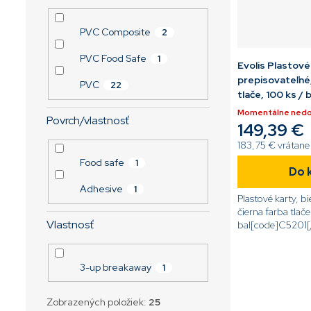
PVC Composite
2
PVC Food Safe
1
Evolis Plastové 
prepisovateľné,
PVC
22
tlače, 100 ks / b
Momentálne ned
Povrch/vlastnosť
149,39 €
183,75 € vrátan
Food safe
1
Do 
Adhesive
1
Plastové karty, bi
čierna farba tlače
Vlastnosť
bal[code]C5201[
3-up breakaway
1
Zobrazených položiek:
25