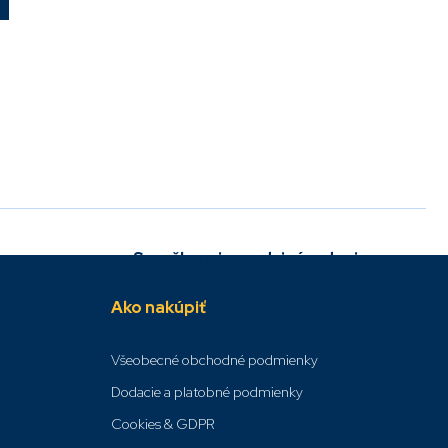
Sme členmi v medzinárodnej
skupine IBCS Group
Ako nakúpiť
Všeobecné obchodné podmienky
Dodacie a platobné podmienky
Cookies & GDPR