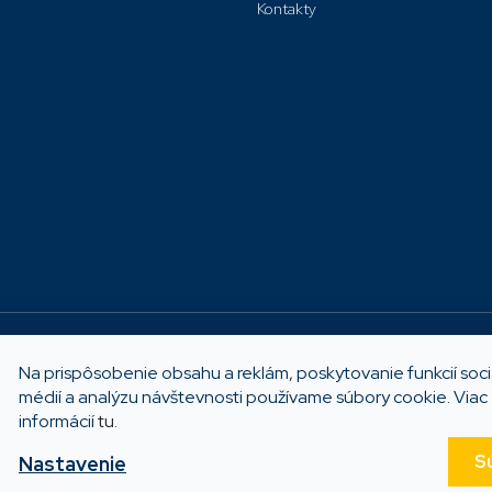
Kontakty
Možnosti platby
Na prispôsobenie obsahu a reklám, poskytovanie funkcií soc
médií a analýzu návštevnosti používame súbory cookie. Viac
informácií
tu
.
né.
S
Nastavenie
Vytvoril Shop