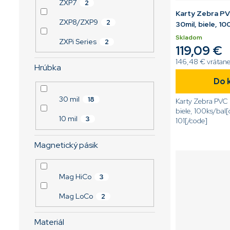
ZXP7
2
Karty Zebra P
ZXP8/ZXP9
2
30mil, biele, 10
Skladom
ZXPi Series
2
119,09 €
146,48 € vrátan
Hrúbka
Do 
30 mil
18
Karty Zebra PVC
biele, 100ks/bal
10 mil
3
101[/code]
Magnetický pásik
Mag HiCo
3
Mag LoCo
2
Materiál