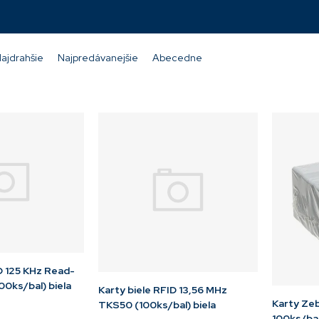
Momentálne
nedostupné
26,24 €
ajdrahšie
Najpredávanejšie
Abecedne
D 125 KHz Read-
00ks/bal) biela
Karty biele RFID 13,56 MHz
Karty Zeb
TKS50 (100ks/bal) biela
100ks/ba