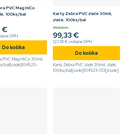
bra PVC Mag HiCo
Karty Zebra PVC zlaté 30mil,
le, 100ks/bal
zlaté, 100ks/bal
 €
Skladom
99,33 €
átane DPH
122,18 € vrátane DPH
Do košíka
Do košíka
ra PVC Mag HiCo 30mil,
ks/bal[code]104523-
Karty Zebra PVC zlaté 30mil, zlaté,
100ks/bal[code]104523-133[/code]