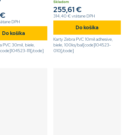
Skladom
255,61 €
 €
314,40 € vrátane DPH
rátane DPH
Do košíka
Do košíka
Karty Zebra PVC 10mil adhesive,
a PVC 30mil, biele,
biele, 100ks/bal[code]104523-
code]104523-111[/code]
010[/code]