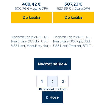
488,42 €
507,23 €
600,76 € vrátane DPH
623,89 € vrátane DPH
Do košíka
Do košíka
Tlačiareň Zebra ZD411, DT,
Tlačiareň Zebra ZD411, DT,
Healthcare, 203 dpi, USB,
Healthcare, 300 dpi, USB,
USB Host, Modulárny slot,
USB Host, Ethernet, BTLE5,
WiFi 802.11ac, Bluetooth
EZPL[code]ZD4AH23-
4,EZPL[code]ZD4AH22-
D0EE00EZ[/code]
D0EW02EZ[/code]
Načítať ďalšie 4
S
t
r
1
2
O
á
v
n
16
položiek celkom
l
k
á
o
Hore
v
d
a
a