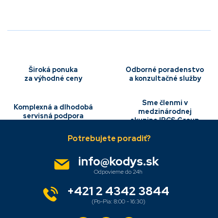
n
c
i
i
e
e
p
r
v
k
Široká ponuka
Odborné poradenstvo
y
za výhodné ceny
a konzultačné služby
v
ý
p
Sme členmi v
Komplexná a dlhodobá
i
medzinárodnej
servisná podpora
s
skupine IBCS Group
Z
u
á
p
ä
info
@
kodys.sk
t
i
e
+421 2 4342 3844