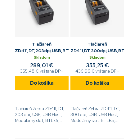
Tlačiareň
Tlačiareň
ZD411,DT,203dpi,USB,BTLE5
ZD411,DT,300dpi,USB,BTLE5
Skladom
Skladom
289,01 €
355,25 €
355,48 € vrátane DPH
436,96 € vrátane DPH
Do košíka
Do košíka
Tlačiareň Zebra ZD411, DT,
Tlačiareň Zebra ZD411, DT,
203 dpi, USB, USB Host,
300 dpi, USB, USB Host,
Modulárny slot, BTLE5,
Modulárny slot, BTLE5,
EZPL[code]ZD4A022-
EZPL[code]ZD4A023-
D0EM00EZ[/code]
D0EM00EZ[/code]