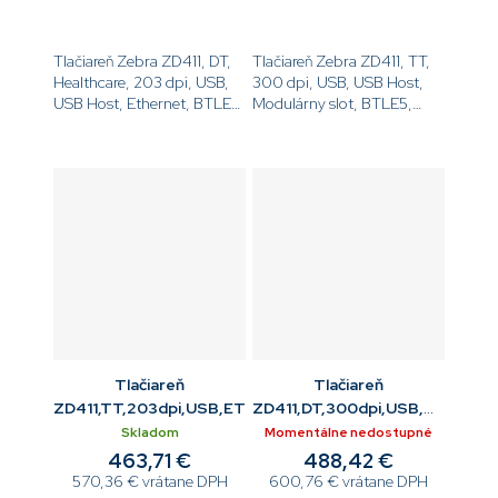
Tlačiareň Zebra ZD411, DT,
Tlačiareň Zebra ZD411, TT,
Healthcare, 203 dpi, USB,
300 dpi, USB, USB Host,
USB Host, Ethernet, BTLE5,
Modulárny slot, BTLE5,
EZPL[code]ZD4AH22-
EZPL[code]ZD4A023-
D0EE00EZ[/code]
T0EM00EZ[/code]
Tlačiareň
Tlačiareň
ZD411,TT,203dpi,USB,ETH,BTLE5
ZD411,DT,300dpi,USB,WiFi
802.11ac,BT
Skladom
Momentálne nedostupné
463,71 €
488,42 €
570,36 € vrátane DPH
600,76 € vrátane DPH