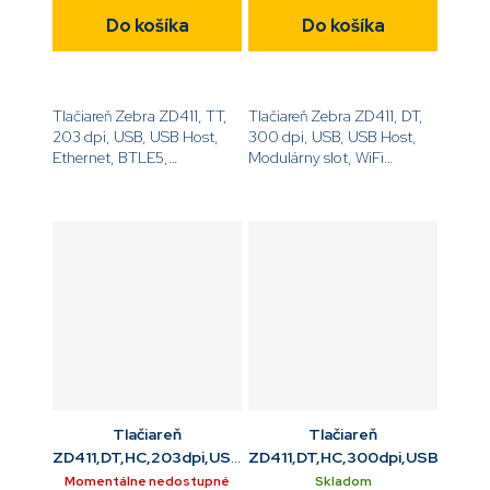
Do košíka
Do košíka
Tlačiareň Zebra ZD411, TT,
Tlačiareň Zebra ZD411, DT,
203 dpi, USB, USB Host,
300 dpi, USB, USB Host,
Ethernet, BTLE5,
Modulárny slot, WiFi
EZPL[code]ZD4A022-
802.11ac, Bluetooth
T0EE00EZ[/code]
4,EZPL[code]ZD4A023-
D0EW02EZ[/code]
Tlačiareň
Tlačiareň
ZD411,DT,HC,203dpi,USB,WiFi
ZD411,DT,HC,300dpi,USB,ETH,
802.11ac,BT
Momentálne nedostupné
Skladom