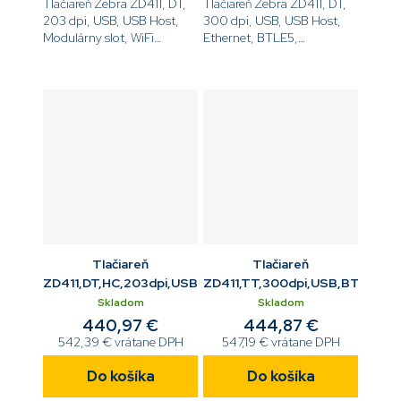
Tlačiareň Zebra ZD411, DT,
Tlačiareň Zebra ZD411, DT,
203 dpi, USB, USB Host,
300 dpi, USB, USB Host,
Modulárny slot, WiFi
Ethernet, BTLE5,
802.11ac, Bluetooth
EZPL[code]ZD4A023-
4,EZPL[code]ZD4A022-
D0EE00EZ[/code]
D0EW02EZ[/code]
Tlačiareň
Tlačiareň
ZD411,DT,HC,203dpi,USB,ETH,BTLE5
ZD411,TT,300dpi,USB,BTLE5
Skladom
Skladom
440,97 €
444,87 €
542,39 € vrátane DPH
547,19 € vrátane DPH
Do košíka
Do košíka