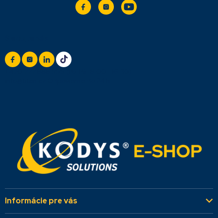
Sledujte nás
+420 777 888 999
(Po-Pá: 8:00 - 16:30)
info@titan.cz
Odpovieme do 24 h
Informácie pre vás