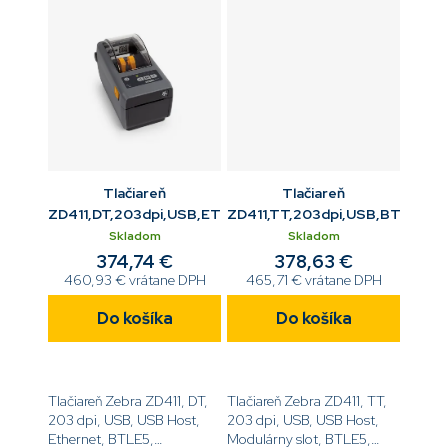
Tlačiareň
Tlačiareň
ZD411,DT,203dpi,USB,ETH,BTLE5
ZD411,TT,203dpi,USB,BTLE5
Skladom
Skladom
374,74 €
378,63 €
460,93 € vrátane DPH
465,71 € vrátane DPH
Do košíka
Do košíka
Tlačiareň Zebra ZD411, DT,
Tlačiareň Zebra ZD411, TT,
203 dpi, USB, USB Host,
203 dpi, USB, USB Host,
Ethernet, BTLE5,
Modulárny slot, BTLE5,