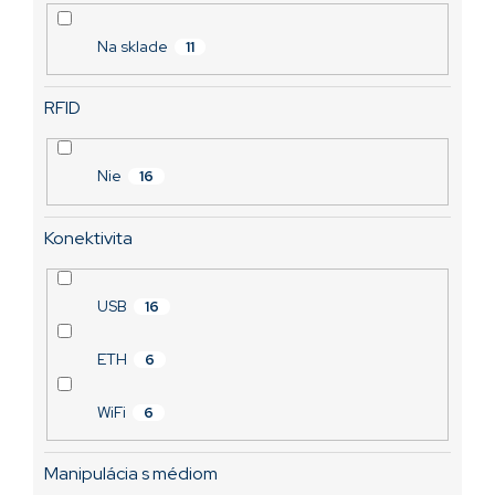
o
v
Na sklade
11
RFID
Nie
16
Konektivita
USB
16
ETH
6
WiFi
6
Manipulácia s médiom