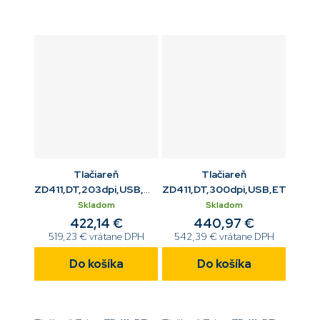
EZPL[code]ZD4A022-
EZPL[code]ZD4A022-
D0EE00EZ[/code]
T0EM00EZ[/code]
Tlačiareň
Tlačiareň
ZD411,DT,203dpi,USB,WiFi
ZD411,DT,300dpi,USB,ETH,BTL
802.11ac,BT
Skladom
Skladom
422,14 €
440,97 €
519,23 € vrátane DPH
542,39 € vrátane DPH
Do košíka
Do košíka