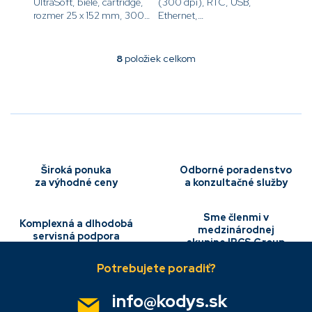
UltraSoft, biele, cartridge,
(300 dpi), RTC, USB,
rozmer 25 x 152 mm, 300
Ethernet,
ks v balení, MOQ = 6
ZPLII[code]ZD51013-
balení[code]10015358K[/code]
D0ER00FZ[/code]
8
položiek celkom
O
v
l
á
d
a
c
i
e
Široká ponuka
Odborné poradenstvo
p
za výhodné ceny
a konzultačné služby
r
v
Sme členmi v
k
Komplexná a dlhodobá
medzinárodnej
y
servisná podpora
skupine IBCS Group
Z
v
á
ý
p
p
i
ä
info
@
kodys.sk
s
t