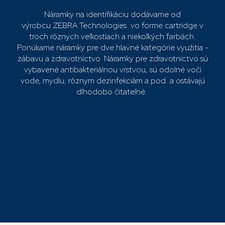
Náramky na identifikáciu dodávame od
výrobcu
ZEBRA
Technologies vo forme cartridge v
troch rôznych veľkostiach a niekoľkých farbách.
Ponúkame náramky pre dve hlavné kategórie využitia -
zábavu a zdravotníctvo. Náramky pre zdravotníctvo sú
vybavené antibakteriálnou vrstvou, sú odolné voči
vode, mydlu, rôznym dezinfekciám a pod. a ostávajú
dlhodobo čitateľné.
Najpredávanejšie
Tlačiareň
ZD510,DT,300dpi,RTC,USB,ETH
ZD51013-D0ER00FZ
Skladom
Náramky
600,40 €
Tlačiareň náramkov Zebra
ZD510-HC
Náramky Zebra 25x279 mm (200ks)