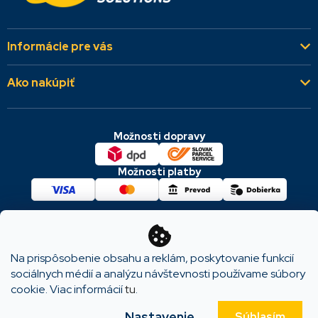
Informácie pre vás
Kto sme
Ako nakúpiť
Aktuality
Všeobecné obchodné podmienky
Referencie
Možnosti dopravy
Dodacie a platobné podmienky
Kontakty
Cookies & GDPR
Možnosti platby
Reklamácie a vrátenie
Copyright 2026
KODYS SOLUTIONS
. Všetky práva
vyhradené.
Na prispôsobenie obsahu a reklám, poskytovanie funkcií
sociálnych médií a analýzu návštevnosti používame súbory
cookie. Viac informácií
tu
.
Vytvoril Shoptet
Nastavenie
Súhlasím