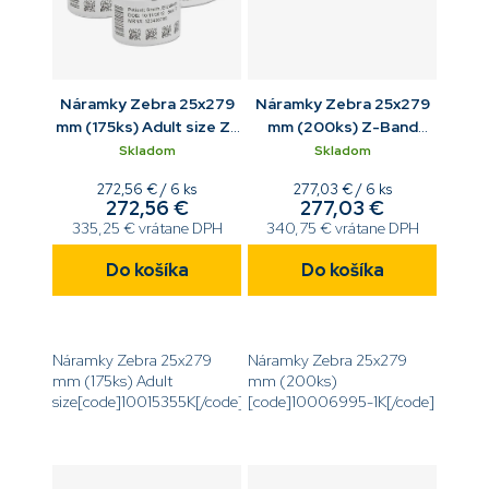
Náramky Zebra 25x279
Náramky Zebra 25x279
mm (175ks) Adult size Z-
mm (200ks) Z-Band
Band UltraSoft biela
Direct červená
Skladom
Skladom
Jednotková
Jednotková
272,56 € / 6 ks
277,03 € / 6 ks
272,56 €
277,03 €
cena:
cena:
335,25 € vrátane DPH
340,75 € vrátane DPH
Do košíka
Do košíka
Náramky Zebra 25x279
Náramky Zebra 25x279
mm (175ks) Adult
mm (200ks)
size[code]10015355K[/code]
[code]10006995-1K[/code]