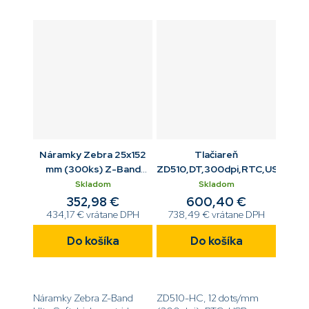
balení[code]10006995K[/code]
balení[code]10015357K[/code]
Náramky Zebra 25x152
Tlačiareň
mm (300ks) Z-Band
ZD510,DT,300dpi,RTC,USB,ETH
UltraSoft biela
Skladom
Skladom
352,98 €
600,40 €
434,17 € vrátane DPH
738,49 € vrátane DPH
Do košíka
Do košíka
Náramky Zebra Z-Band
ZD510-HC, 12 dots/mm