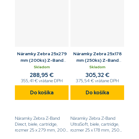
Náramky Zebra 25x279
Náramky Zebra 25x178
mm (200ks) Z-Band
mm (250ks) Z-Band
Direct biela
UltraSoft biela
Skladom
Skladom
288,95 €
305,32 €
355,41 € vrátane DPH
375,54 € vrátane DPH
Do košíka
Do košíka
Náramky Zebra Z-Band
Náramky Zebra Z-Band
Direct, biele, cartridge,
UltraSoft, biele, cartridge,
rozmer 25 x 279 mm, 200
rozmer 25 x 178 mm, 250
ks v
ks v balení, MOQ = 6