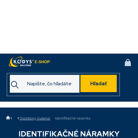
Prejsť
na
obsah
NÁK
KOŠ
Hľadať
Domov
Spotrebný materiál
Identifikačné náramky
IDENTIFIKAČNÉ NÁRAMKY