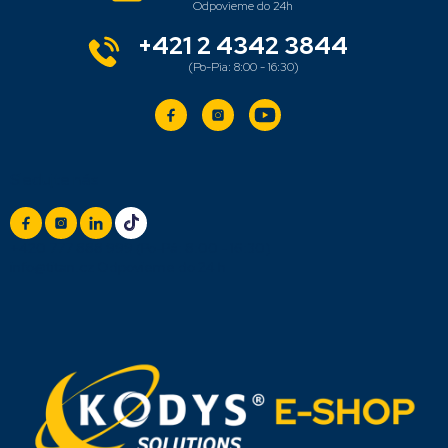
u
i
e
+421 2 4342 3844
Sledujte nás
+420 777 888 999
(Po-Pá: 8:00 - 16:30)
info@titan.cz
Odpovieme do 24 h