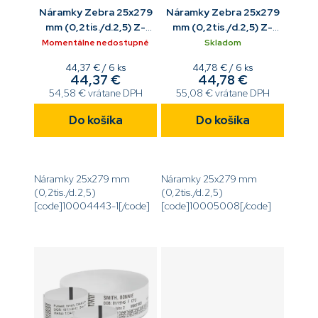
Náramky Zebra 25x279
Náramky Zebra 25x279
mm (0,2tis./d.2,5) Z-
mm (0,2tis./d.2,5) Z-
Band Direct červená
Band Direct biela
Momentálne nedostupné
Skladom
Jednotková
Jednotková
44,37 € / 6 ks
44,78 € / 6 ks
44,37 €
44,78 €
cena:
cena:
54,58 € vrátane DPH
55,08 € vrátane DPH
Do košíka
Do košíka
Náramky 25x279 mm
Náramky 25x279 mm
(0,2tis./d.2,5)
(0,2tis./d.2,5)
[code]10004443-1[/code]
[code]10005008[/code]