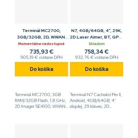
Terminál MC2700,
N7, 4GB/64GB, 4”, 29K,
3GB/32GB, 2D, WWAN,
2D Laser Aimer, BT, GPS,
eSIM, GMS, Cam, 4'', 34
NFC, 4G, WiFi, kamera,
Momentálne nedostupné
Skladom
K, ANDR,NFC
USB kit
735,93 €
758,34 €
905,19 € vrátane DPH
932,76 € vrátane DPH
Do košíka
Do košíka
Terminál MC2700, 3GB
Terminál N7 Cachalot Pro II,
RAM/32GB Flash, 1.8 GHz,
Android, 4GB/64GB, 4”
2D Imager SE4100, WWAN,
displej, 29 kláves, 2D
eSIM, GMS, Cam, 4.0''
imager Laser Aimer, BT,
displej, 34 K, 3500mAh
GPS, NFC, 4G, WiFi,
akumulátor, Android,
kamera,USB kábel, batéria,
NFC[code]MC27BK-
multiplug...
4B3S3RW[/code]