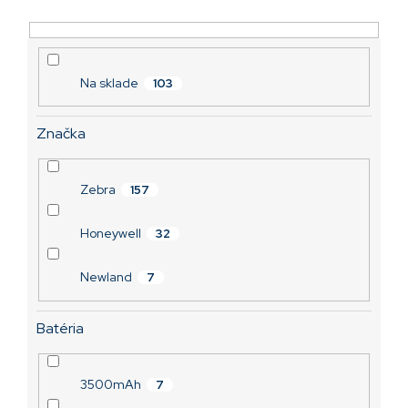
t
u
o
k
v
t
o
v
Na sklade
103
Značka
Zebra
157
Honeywell
32
Newland
7
Batéria
3500mAh
7