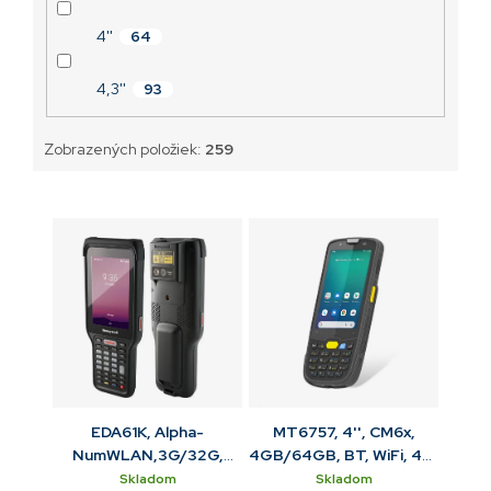
4''
64
4,3''
93
Zobrazených položiek:
259
EDA61K, Alpha-
MT6757, 4'', CM6x,
NumWLAN,3G/32G,
4GB/64GB, BT, WiFi, 4G,
N6703 4'', 13MP, GMS,
GPS, NFC, fotoaparát,
Skladom
Skladom