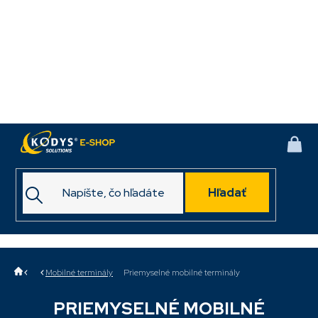
Prejsť
na
obsah
NÁK
KOŠ
Hľadať
Domov
Mobilné terminály
Priemyselné mobilné terminály
PRIEMYSELNÉ MOBILNÉ