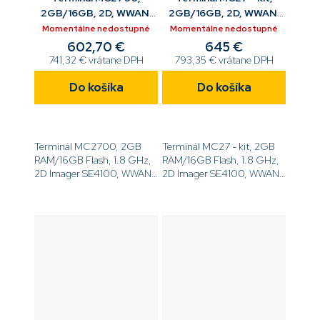
2GB/16GB, 2D, WWAN,
2GB/16GB, 2D, WWAN,
GMS, 4'', 34 K, ANDR
GMS, 4'', 34 K, ANDR,
Momentálne nedostupné
Momentálne nedostupné
cradle
602,70 €
645 €
741,32 € vrátane DPH
793,35 € vrátane DPH
Do košíka
Do košíka
Terminál MC2700, 2GB
Terminál MC27 - kit, 2GB
RAM/16GB Flash, 1.8 GHz,
RAM/16GB Flash, 1.8 GHz,
2D Imager SE4100, WWAN,
2D Imager SE4100, WWAN,
GMS, 4.0'' displej, 34 K,
GMS, 4.0'' displej, 34 K,
3500mAh akumulátor,
3500mAh akumulátor,
Android [code]MC27BJ-
Android, vložený
2A3S2RW[/code]
komunikačný a nabíjací
prevádzač...