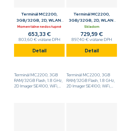
Terminál MC2200,
Terminál MC2200,
3GB/32GB, 2D, WLAN,
3GB/32GB, 2D, WLAN,
GMS, Cam, 4'', 34 K,
GMS, Cam, 4'', 34 K,
Momentálne nedostupné
Skladom
4900MAH , ANDR, NFC,
ANDR, NFC,
653,33 €
729,59 €
803,60 € vrátane DPH
897,40 € vrátane DPH
Detail
Detail
Terminál MC2200, 3GB
Terminál MC2200, 3GB
RAM/32GB Flash, 1.8 GHz,
RAM/32GB Flash, 1.8 GHz,
2D Imager SE4100, WiFi,
2D Imager SE4100, WiFi,
fotoaparát, 4.0'' displej, 34
GMS, fotoaparát, 4.0''
kláves, 4900mAh
displej, 34 kláves,
akumulátor, Android, NFC,
3500mAh akumulátor,
[code]MC220K-
Android, NFC,
2B3E3RW[/code]
[code]MC220K-
2B3S3RW[/code]