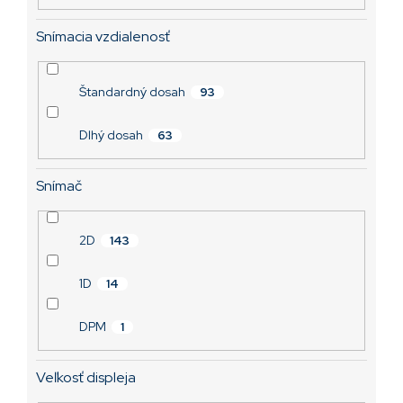
Snímacia vzdialenosť
Štandardný dosah
93
Dlhý dosah
63
Snímač
2D
143
1D
14
DPM
1
Veľkosť displeja