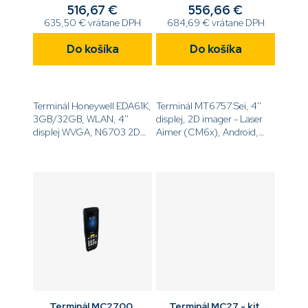
Ext batt, SCP prelic
USB kit
516,67 €
556,66 €
635,50 € vrátane DPH
684,69 € vrátane DPH
Do košíka
Do košíka
Terminál Honeywell EDA61K,
Terminál MT6757 Sei, 4''
3GB/32GB, WLAN, 4''
displej, 2D imager - Laser
displej WVGA, N6703 2D
Aimer (CM6x), Android,
imager, alfanumerická
4GB/64GB, BT, WiFi, 4G,
klávesnica, 13MP kamera,
GPS, NFC, fotoaparát,
rozšírená batéria
ochranný obal, ochrannú
(7000mAh), GPS, GPS,
displeja, putko na ruku a...
Android 11, GMS, hot...
Terminál MC2700,
Terminál MC27 - kit,