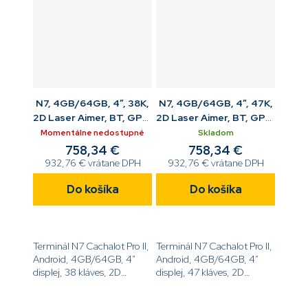
N7, 4GB/64GB, 4”, 38K,
N7, 4GB/64GB, 4”, 47K,
2D Laser Aimer, BT, GPS,
2D Laser Aimer, BT, GPS,
NFC, 4G, WiFi, kamera,
NFC, 4G, WiFi, kamera,
Momentálne nedostupné
Skladom
USB kit
USB kit
758,34 €
758,34 €
932,76 € vrátane DPH
932,76 € vrátane DPH
Do košíka
Do košíka
Terminál N7 Cachalot Pro II,
Terminál N7 Cachalot Pro II,
Android, 4GB/64GB, 4”
Android, 4GB/64GB, 4”
displej, 38 kláves, 2D
displej, 47 kláves, 2D
imager Laser Aimer, BT,
imager Laser Aimer, BT,
GPS, NFC, 4G and WiFi,
GPS, NFC, 4G and WiFi,