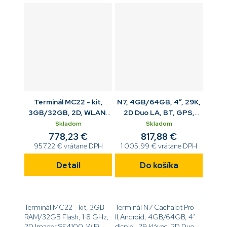
kamera, USB kábel, batéria,
kamera,USB kábel, batéria,
multiplug...
multiplug...
Terminál MC22 - kit,
N7, 4GB/64GB, 4”, 29K,
3GB/32GB, 2D, WLAN,
2D Duo LA, BT, GPS,
GMS, Cam, 4'', 34K, NFC,
NFC, 4G, WiFi, kamera,
Skladom
Skladom
cradle
USB kit
778,23 €
817,88 €
957,22 € vrátane DPH
1 005,99 € vrátane DPH
Detail
Do košíka
Terminál MC22 - kit, 3GB
Terminál N7 Cachalot Pro
RAM/32GB Flash, 1.8 GHz,
II,Android, 4GB/64GB, 4”
2D Imager SE4100, WiFi,
displej, 29 kláves, 2D Duo