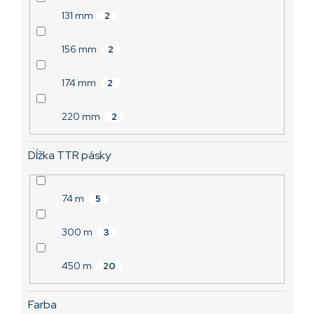
131 mm
2
156 mm
2
174 mm
2
220 mm
2
Dĺžka TTR pásky
74 m
5
300 m
3
450 m
20
Farba