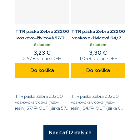
TTR páska Zebra Z3200
TTR páska Zebra Z3200
voskovo-živicová 57/74
voskovo-živicová 64/74
OUT
OUT
Skladom
Skladom
3,23 €
3,30 €
3,97 € vrátane DPH
4,06 € vrátane DPH
Do košíka
Do košíka
TTR páska Zebra Z3200
TTR páska Zebra Z3200
voskovo-živicová (wax-
voskovo-živicová (wax-
resin) 57/74 OUT (šírka 57
resin) 64/74 OUT (šírka 64
mm, dĺžka 74 m, návin
mm, dĺžka 74 m, návin
OUT)[code]800132-
OUT)
102[/code]
[code]03200GS06407[/code]
Načítať 12 ďalších