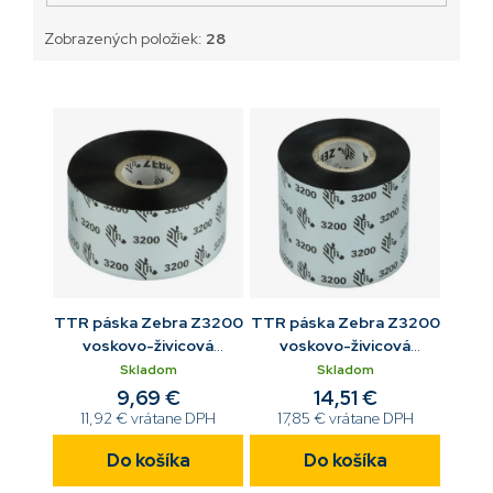
Zobrazených položiek:
28
TTR páska Zebra Z3200
TTR páska Zebra Z3200
voskovo-živicová
voskovo-živicová
40/450 OUT
60/450 OUT
Skladom
Skladom
9,69 €
14,51 €
11,92 € vrátane DPH
17,85 € vrátane DPH
Do košíka
Do košíka