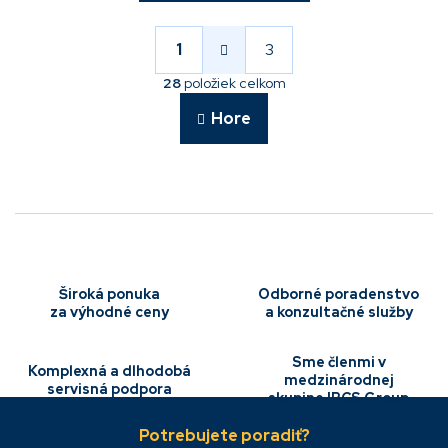
S
t
r
1
3
O
á
v
n
28
položiek celkom
l
k
á
o
Hore
v
d
a
a
n
c
i
i
e
e
p
r
v
k
Široká ponuka
Odborné poradenstvo
y
za výhodné ceny
a konzultačné služby
v
ý
p
Sme členmi v
Komplexná a dlhodobá
i
medzinárodnej
servisná podpora
s
skupine IBCS Group
Z
u
á