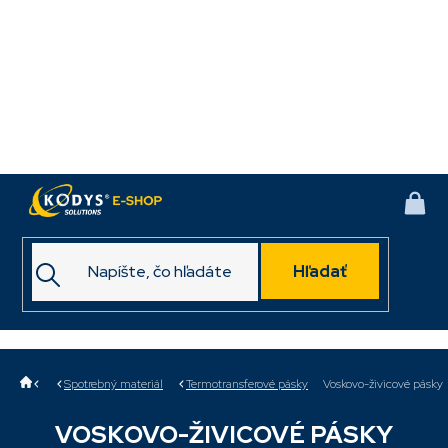
Prejsť
na
obsah
NÁK
KOŠ
Hľadať
Domov
Spotrebný materiál
Termotransferové pásky
Voskovo-živicové pásky
VOSKOVO-ŽIVICOVÉ PÁSKY