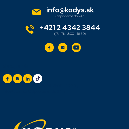
p
ä
info
@
kodys.sk
t
i
e
+421 2 4342 3844
Sledujte nás
+420 777 888 999
(Po-Pá: 8:00 - 16:30)
info@titan.cz
Odpovieme do 24 h