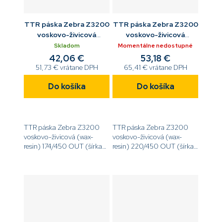
TTR páska Zebra Z3200
TTR páska Zebra Z3200
voskovo-živicová
voskovo-živicová
174/450 OUT
220/450 OUT
Skladom
Momentálne nedostupné
42,06 €
53,18 €
51,73 € vrátane DPH
65,41 € vrátane DPH
Do košíka
Do košíka
TTR páska Zebra Z3200
TTR páska Zebra Z3200
voskovo-živicová (wax-
voskovo-živicová (wax-
resin) 174/450 OUT (šírka
resin) 220/450 OUT (šírka
174 mm, dĺžka 450 m, návin
220 mm, dĺžka 450 m,
OUT)
návin OUT)
[code]03200BK17445[/code]
[code]03200BK22045[/code]