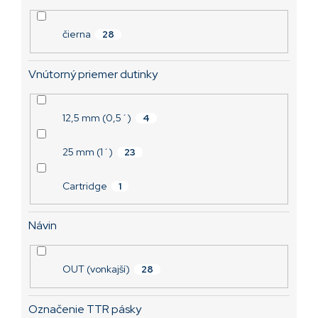
čierna
28
Vnútorný priemer dutinky
12,5 mm (0,5´)
4
25 mm (1´)
23
Cartridge
1
Návin
OUT (vonkajší)
28
Označenie TTR pásky