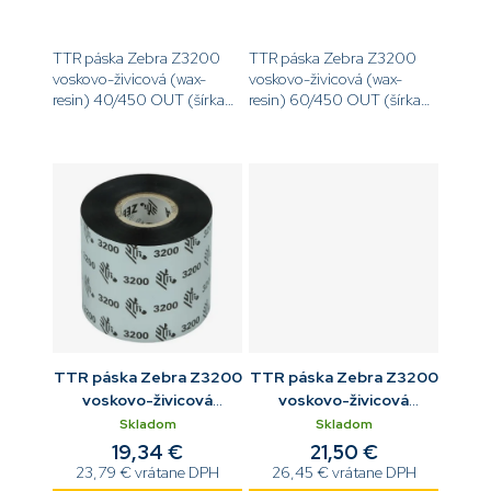
TTR páska Zebra Z3200
TTR páska Zebra Z3200
voskovo-živicová (wax-
voskovo-živicová (wax-
resin) 40/450 OUT (šírka
resin) 60/450 OUT (šírka
40 mm, dĺžka 450 m, návin
60 mm, dĺžka 450 m, návin
OUT)
OUT)
[code]03200BK04045[/code]
[code]03200BK06045[/code]
TTR páska Zebra Z3200
TTR páska Zebra Z3200
voskovo-živicová
voskovo-živicová
80/450 OUT
89/450 OUT
Skladom
Skladom
19,34 €
21,50 €
23,79 € vrátane DPH
26,45 € vrátane DPH