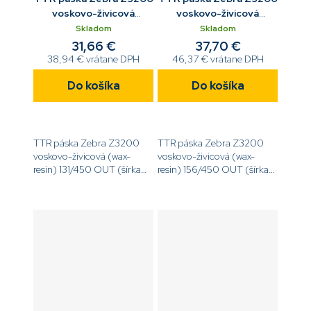
voskovo-živicová
voskovo-živicová
131/450 OUT
156/450 OUT
Skladom
Skladom
31,66 €
37,70 €
38,94 € vrátane DPH
46,37 € vrátane DPH
Do košíka
Do košíka
TTR páska Zebra Z3200
TTR páska Zebra Z3200
voskovo-živicová (wax-
voskovo-živicová (wax-
resin) 131/450 OUT (šírka
resin) 156/450 OUT (šírka
131 mm, dĺžka 450 m, návin
156 mm, dĺžka 450 m,
OUT)
návin OUT)
[code]03200BK13145[/code]
[code]03200BK15645[/code]