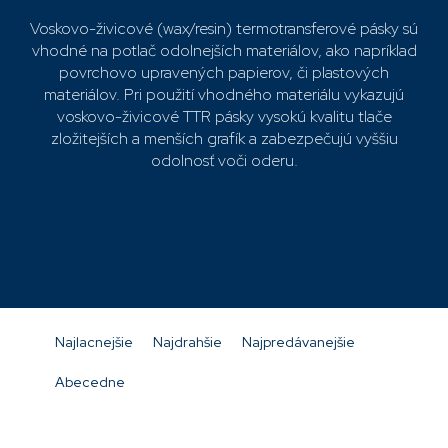
Voskovo-živicové (wax/resin) termotransferové pásky sú
vhodné na potlač odolnejších materiálov, ako napríklad
povrchovo upravených papierov, či plastových
materiálov. Pri použití vhodného materiálu vykazujú
voskovo-živicové TTR pásky vysokú kvalitu tlače
zložitejších a menších grafík a zabezpečujú vyššiu
odolnosť voči oderu.
Najpredávanejšie
TTR páska Zebra Z3200 voskovo-
živicová 174/450 OUT
V
R
03200BK17445
ý
a
Skladom
Najlacnejšie
Najdrahšie
Najpredávanejšie
p
d
42,06 €
i
e
Abecedne
s
n
TTR páska Zebra Z3400 voskovo-
živicová vysokovýkonná 174/450 OUT
p
i
03400BK17445