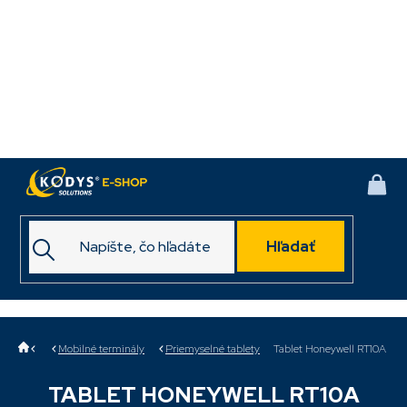
Prejsť
na
obsah
NÁK
KOŠ
Hľadať
Domov
Mobilné terminály
Priemyselné tablety
Tablet Honeywell RT10A
TABLET HONEYWELL RT10A