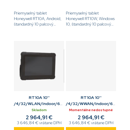
Priemyselný tablet
Priemyselný tablet
Honeywell RT10A, Android,
Honeywell RT10W, Windows
štandardný 10 palcový
10, štandardný 10 palcový
indoor displej, 4GB/32GB,
indoor displej, 8GB/128GB,
WLAN, 6703SR 2D Imager ,
WLAN, 6703SR 2D Imager ,
predná 8MP a zadná 13MP
predná 8MP a zadná 13MP
kamera, štandardná batéria,
kamera, štandardná
vložený...
batéria,...
RT10A 10''
RT10A 10''
/4/32/WLAN/Indoor/6803FR
/4/32/WWAN/Indoor/6703
FX Imag/F R Cam/Stnd
Std Imag/F R Cam/Stnd
Skladom
Momentálne nedostupné
batt/GMS/WLAN/BT/
batt/GMS/WLAN/BT/
2 964,91 €
2 964,91 €
3 646,84 € vrátane DPH
3 646,84 € vrátane DPH