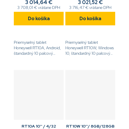
batt/GMS/WLAN/BT/ETSI
/WIN10/BT
3 014,64 €
3 021,52 €
3 708,01 € vrátane DPH
3 716,47 € vrátane DPH
Do košíka
Do košíka
Priemyselný tablet
Priemyselný tablet
Honeywell RT10A, Android,
Honeywell RT10W, Windows
štandardný 10 palcový
10, štandardný 10 palcový
indoor displej, 8GB/128GB,
indoor displej,
WLAN, 6703FR 2D Flex
8GB/256GB, WLAN,
Imager, predná 8MP a
6703SR 2D Imager , predná
zadná 13MP kamera,
8MP a zadná 13MP kamera,
štandardná batéria,...
štandardná batéria,...
RT10A 10'' / 4/32
RT10W 10''/ 8GB/128GB