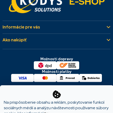
Informácie pre vás
Kto sme
Ako nakúpiť
Aktuality
Všeobecné obchodné podmienky
Referencie
Možnosti dopravy
Dodacie a platobné podmienky
Kontakty
Cookies & GDPR
Možnosti platby
Reklamácie a vrátenie
Copyright 2026
KODYS SOLUTIONS
. Všetky práva
vyhradené.
Na prispôsobenie obsahu a reklám, poskytovanie funkcií
sociálnych médií a analýzu návštevnosti používame súbory