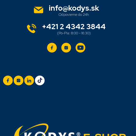
ä
info
@
kodys.sk
t
i
e
+421 2 4342 3844
Sledujte nás
+420 777 888 999
(Po-Pá: 8:00 - 16:30)
info@titan.cz
Odpovieme do 24 h