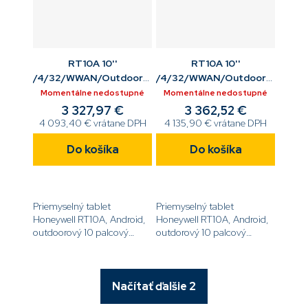
RT10A 10''
RT10A 10''
/4/32/WWAN/Outdoor/6803FR
/4/32/WWAN/Outdoor/6703
FX Imag/F R Cam/Stnd
Std Imag/F R Cam/ Ext
Momentálne nedostupné
Momentálne nedostupné
batt/GMS/WLAN/BT/TAA
batt /GMS/WLAN/BT/
3 327,97 €
3 362,52 €
4 093,40 € vrátane DPH
4 135,90 € vrátane DPH
Do košíka
Do košíka
Priemyselný tablet
Priemyselný tablet
Honeywell RT10A, Android,
Honeywell RT10A, Android,
outdoorový 10 palcový
outdorový 10 palcový
displej, 4GB/32GB, WWAN,
displej, 4GB/32GB, WWAN,
6703FR 2D Flex Imager ,
6703SR 2D Imager , predná
predná 8MP a zadná 13MP
8MP a zadná 13MP kamera,
kamera, štandardná batéria,
rozšírená batéria, vložený
Načítať ďalšie 2
vložený...
zdroj,...