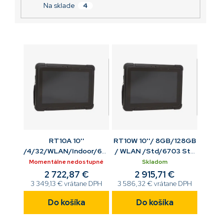
v
Na sklade
4
2 915,71 €
RT10A 10''
RT10W 10''/ 8GB/128GB
/4/32/WLAN/Indoor/6703
/ WLAN /Std/6703 Std
Std Imag/F R Cam/Stnd
Imag /F R Cam/Stn
Momentálne nedostupné
Skladom
batt/GMS/WLAN/BT/
batt/WIN10/BT
2 722,87 €
2 915,71 €
3 349,13 € vrátane DPH
3 586,32 € vrátane DPH
Do košíka
Do košíka