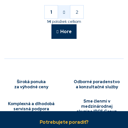
S
t
r
1
2
O
á
v
n
14
položiek celkom
l
k
á
o
Hore
v
d
a
a
n
c
i
i
e
e
p
r
v
k
Široká ponuka
Odborné poradenstvo
y
za výhodné ceny
a konzultačné služby
v
ý
p
Sme členmi v
Komplexná a dlhodobá
i
medzinárodnej
servisná podpora
s
skupine IBCS Group
Z
u
á
p