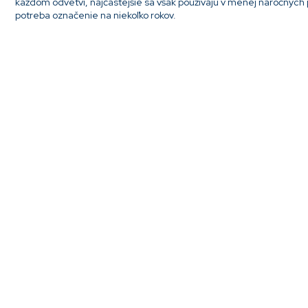
každom odvetví, najčastejšie sa však používajú v menej náročných
potreba označenie na niekoľko rokov.