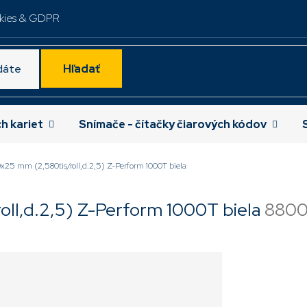
kies & GDPR
Hľadať
ch kariet
Snímače - čítačky čiarových kódov
0x25 mm (2,580tis/roll,d.2,5) Z-Perform 1000T biela
oll,d.2,5) Z-Perform 1000T biela
880