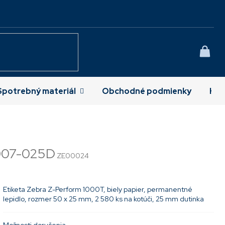
NÁK
KOŠÍ
Spotrebný materiál
Obchodné podmienky
Kon
007-025D
ZE00024
Etiketa Zebra Z-Perform 1000T, biely papier, permanentné
lepidlo, rozmer 50 x 25 mm, 2 580 ks na kotúči, 25 mm dutinka