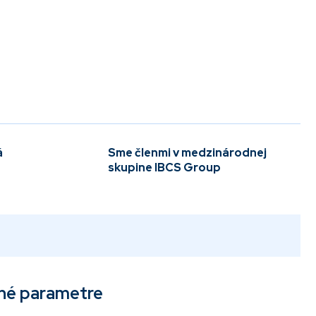
á
Sme členmi v medzinárodnej
skupine IBCS Group
né parametre