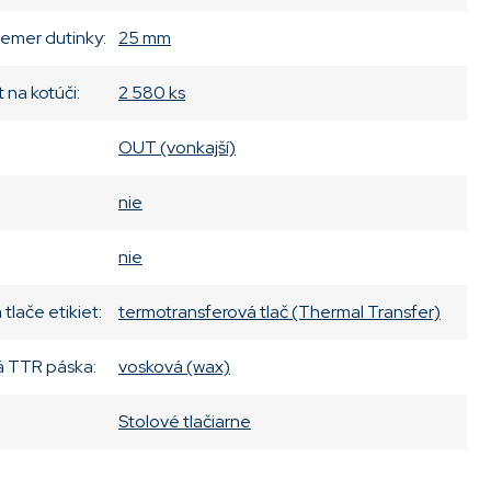
iemer dutinky
:
25 mm
t na kotúči
:
2 580 ks
OUT (vonkajší)
nie
nie
tlače etikiet
:
termotransferová tlač (Thermal Transfer)
 TTR páska
:
vosková (wax)
:
Stolové tlačiarne