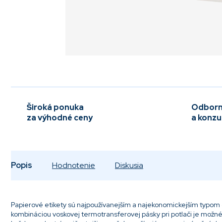
Široká ponuka
Odborn
za výhodné ceny
a konzu
Popis
Hodnotenie
Diskusia
Papierové etikety sú najpoužívanejším a najekonomickejším typom
kombináciou voskovej termotransferovej pásky pri potlači je možné 