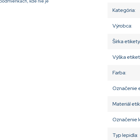
 podmienkach, kde nie je
Kategória
:
Výrobca
:
Šírka etikety
Výška etike
Farba
:
Označenie e
Materiál etik
Označenie l
Typ lepidla
: