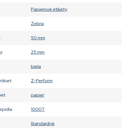
Papierové etikety
Zebra
:
50 mm
ty
:
25 mm
biela
tikiet
:
Z-Perform
iet
:
papier
epidla
:
1000T
štandardné