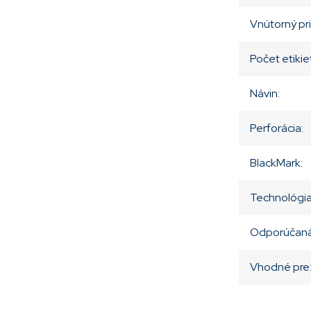
Vnútorný pr
Počet etikie
Návin
:
Perforácia
:
BlackMark
:
Technológia 
Odporúčaná
Vhodné pre