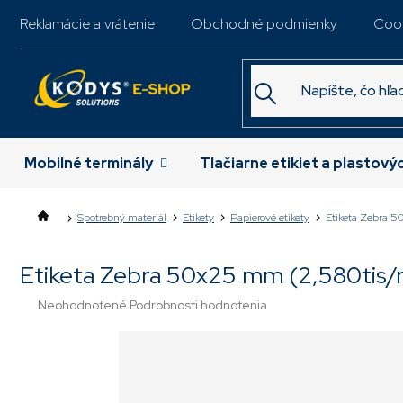
Prejsť
Reklamácie a vrátenie
Obchodné podmienky
Coo
na
obsah
Mobilné terminály
Tlačiarne etikiet a plastový
Spotrebný materiál
Etikety
Papierové etikety
Etiketa Zebra 5
Etiketa Zebra 50x25 mm (2,580tis/r
Priemerné
Neohodnotené
Podrobnosti hodnotenia
hodnotenie
produktu
je
0,0
z