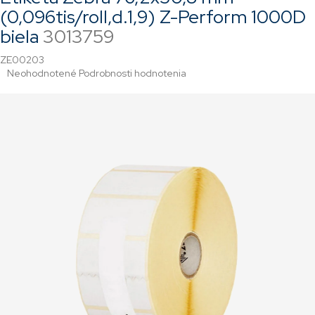
(0,096tis/roll,d.1,9) Z-Perform 1000D
biela
3013759
ZE00203
Priemerné
Neohodnotené
Podrobnosti hodnotenia
hodnotenie
produktu
je
0,0
z
5
hviezdičiek.