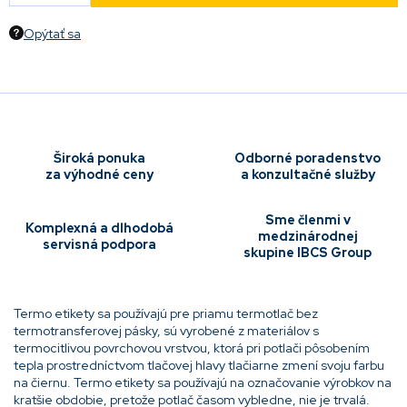
Opýtať sa
Široká ponuka
Odborné poradenstvo
za výhodné ceny
a konzultačné služby
Sme členmi v
Komplexná a dlhodobá
medzinárodnej
servisná podpora
skupine IBCS Group
Termo etikety sa používajú pre priamu termotlač bez
termotransferovej pásky, sú vyrobené z materiálov s
termocitlivou povrchovou vrstvou, ktorá pri potlači pôsobením
tepla prostredníctvom tlačovej hlavy tlačiarne zmení svoju farbu
na čiernu. Termo etikety sa používajú na označovanie výrobkov na
kratšie obdobie, pretože potlač časom vybledne, nie je trvalá.