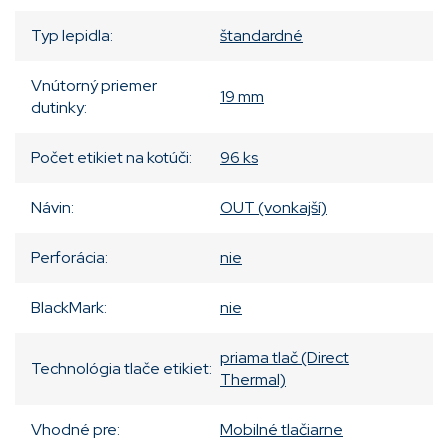
Typ lepidla
:
štandardné
Vnútorný priemer
19 mm
dutinky
:
Počet etikiet na kotúči
:
96 ks
Návin
:
OUT (vonkajší)
Perforácia
:
nie
BlackMark
:
nie
priama tlač (Direct
Technológia tlače etikiet
:
Thermal)
Vhodné pre
:
Mobilné tlačiarne