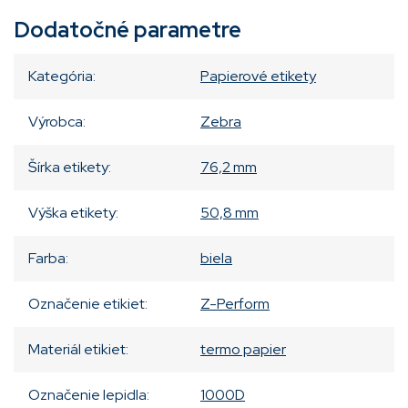
Dodatočné parametre
Kategória
:
Papierové etikety
Výrobca
:
Zebra
Šírka etikety
:
76,2 mm
Výška etikety
:
50,8 mm
Farba
:
biela
Označenie etikiet
:
Z-Perform
Materiál etikiet
:
termo papier
Označenie lepidla
:
1000D