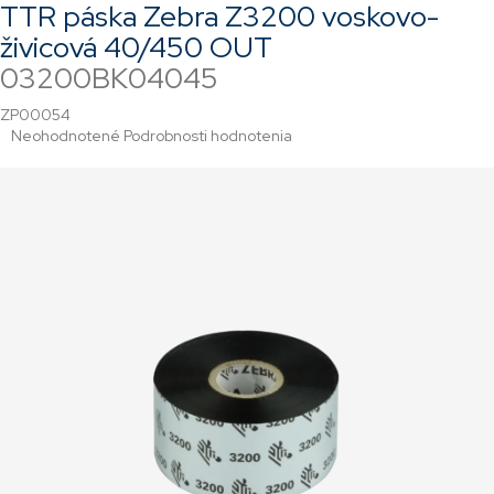
TTR páska Zebra Z3200 voskovo-
živicová 40/450 OUT
03200BK04045
ZP00054
Priemerné
Neohodnotené
Podrobnosti hodnotenia
hodnotenie
produktu
je
0,0
z
5
hviezdičiek.