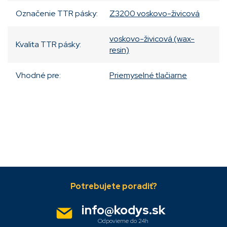
Označenie TTR pásky
:
Z3200 voskovo-živicová
voskovo-živicová (wax-
Kvalita TTR pásky
:
resin)
Vhodné pre
:
Priemyselné tlačiarne
Pridať komentár
Z
á
p
ä
info
@
kodys.sk
t