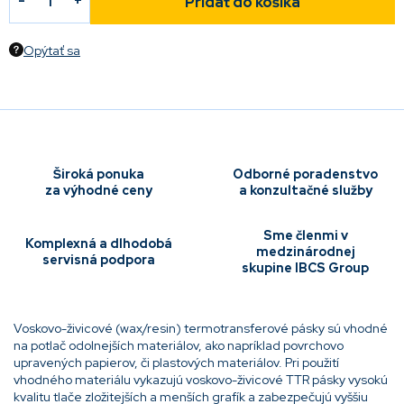
Pridať do košíka
Opýtať sa
Široká ponuka
Odborné poradenstvo
za výhodné ceny
a konzultačné služby
Sme členmi v
Komplexná a dlhodobá
medzinárodnej
servisná podpora
skupine IBCS Group
Voskovo-živicové (wax/resin) termotransferové pásky sú vhodné
na potlač odolnejších materiálov, ako napríklad povrchovo
upravených papierov, či plastových materiálov. Pri použití
vhodného materiálu vykazujú voskovo-živicové TTR pásky vysokú
kvalitu tlače zložitejších a menších grafík a zabezpečujú vyššiu