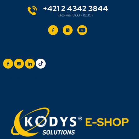
i
e
+421 2 4342 3844
Sledujte nás
+420 777 888 999
(Po-Pá: 8:00 - 16:30)
info@titan.cz
Odpovieme do 24 h