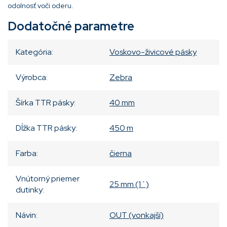
odolnosť voči oderu.
Dodatočné parametre
Kategória
:
Voskovo-živicové pásky
Výrobca
:
Zebra
Šírka TTR pásky
:
40 mm
Dĺžka TTR pásky
:
450 m
Farba
:
čierna
Vnútorný priemer
25 mm (1´)
dutinky
:
Návin
:
OUT (vonkajší)