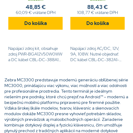
kábel CBL-DC-388A1-01
48,85 €
88,43 €
60,09 € vrátane DPH
108,77 € vrátane DPH
Do košíka
Do košíka
Napájací zdroj kit, obsahuje
Napájací zdroj AC/DC, 12V,
zdroj PWR-BGA12V50W0WW
9A, 108W. Nutné objednať
a DC kábel CBL-DC-388A1-
DC kábel CBL-DC-382A1-
01[code]KIT-PWR-
01[code]PWR-
12V50W[/code]
BGA12V108W0WW[/code]
Zebra MC3300 predstavuje modernú generáciu obľúbenej série
MC3000, prinášajúcu viac výkonu, viac možností a viac odolnosti
pre profesionálne prostredia. Tento terminál je ideálnym
riešením pre podniky, ktoré chcú prejsť na Android™ – modernú a
bezpečnú mobilnú platformu pripravenú pre firemné použitie.
Vďaka širokej škále modelov, tvarov, klávesníc a skenovacích
modulov dokáže MC3300 presne vyhovieť potrebám skladov,
výrobných prevádzok aj maloobchodných operácií. Zariadenie
kombinuje dotykový displej a fyzickú klávesnicu, čím umožňuje
plynulý prechod z tradičných aplikácií na moderné dotykové