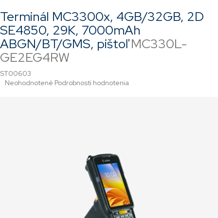
Terminál MC3300x, 4GB/32GB, 2D
SE4850, 29K, 7000mAh
ABGN/BT/GMS, pištoľ
MC330L-
GE2EG4RW
ST00603
Priemerné
Neohodnotené
Podrobnosti hodnotenia
hodnotenie
produktu
je
0,0
z
5
hviezdičiek.