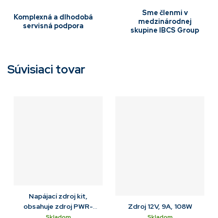
Sme členmi v
Komplexná a dlhodobá
medzinárodnej
servisná podpora
skupine IBCS Group
Súvisiaci tovar
Napájací zdroj kit,
obsahuje zdroj PWR-
Zdroj 12V, 9A, 108W
BGA12V50W0WW a DC
Skladom
Skladom