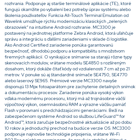
rozhrania. Podporuje aj staršie terminálové aplikácie (TE), ktoré
fungujú okamžite po vybalení bez potreby úprav systému alebo
školenia používateľov. Funkcia All-Touch Terminal Emulation od
Wavelink umožňuje rýchlu modernizáciu klasických „zelených
obrazoviek“ na intuitívne Android rozhranie. MC3300 je
postavený na jednotnej platforme Zebra Android, ktorá uľahčuje
správu a integráciu s ďalšími zariadeniami v sklade či logistike.
Ako Android Certified zariadenie ponúka garantovanú
bezpečnosť, dlhodobú podporu a kompatibilitu s množstvom
firemných aplikácií. O vynikajúce snímanie sa starajú rôzne typy
skenovacích modulov, vrátane modelu SE4850 s rozšíreným
dosahom, ktorý dokáže čítať kódy od vzdialenosti 7 cm až po 21
metrov. V ponuke sú aj štandardné snímače SE4750, SE4770
alebo laserový SE965. Prémiové verzie MC3300 navyše
disponujú 13 Mpx fotoaparátom pre zachytenie detailných snímok
a dokumentáciu procesov. Zariadenie ponúka vysoký výkon
vďaka modernému procesoru, ktorý má až trojnásobne väčší
výpočtový výkon, osemnásobnú RAM a výrazne väčšiu pamäť
Flash v porovnaní s predchádzajúcimi generáciami. Beží na
zabezpečenom systéme Android so službou LifeGuard™ for
Android™, ktorá zaručuje bezpečnostné aktualizácie až po dobu
10 rokov a jednoduchý prechod na budúce verzie OS. MC3300
podporuje najnovšie technológie pripojenia, vrátane Wi-Fi
802.11ac s rýchlym roamingom, čo zaručuje stabilné dátové a