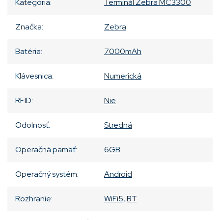
Kategória
:
Terminál Zebra MC3300
Značka
:
Zebra
Batéria
:
7000mAh
Klávesnica
:
Numerická
RFID
:
Nie
Odolnosť
:
Stredná
Operačná pamäť
:
6GB
Operačný systém
:
Android
Rozhranie
:
WiFi5
,
BT