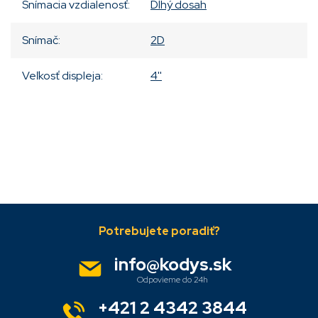
Snímacia vzdialenosť
:
Dlhý dosah
Snímač
:
2D
Veľkosť displeja
:
4''
Pridať komentár
Z
á
p
ä
info
@
kodys.sk
t
i
e
+421 2 4342 3844