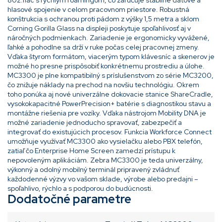
hlasové spojenie v celom pracovnom priestore. Robustná
konštrukcia s ochranou proti pádom z výšky 1,5 metra a sklom
Corning Gorilla Glass na displeji poskytuje spoľahlivosť aj v
náročných podmienkach. Zariadenie je ergonomicky vyvážené,
ľahké a pohodlne sa drží v ruke počas celej pracovnej zmeny.
Vďaka štyrom formátom, viacerým typom klávesníc a skenerov je
možné ho presne prispôsobiť konkrétnemu prostrediu a úlohe.
MC3300 je plne kompatibilný s príslušenstvom zo série MC3200,
čo znižuje náklady na prechod na novšiu technológiu. Okrem
toho ponúka aj nové univerzálne dokovacie stanice ShareCradle,
vysokokapacitné PowerPrecision+ batérie s diagnostikou stavu a
montážne riešenia pre vozíky. Vďaka nástrojom Mobility DNA je
možné zariadenie jednoducho spravovať, zabezpečiť a
integrovať do existujúcich procesov. Funkcia Workforce Connect
umožňuje využívať MC3300 ako vysielačku alebo PBX telefón,
zatiaľ čo Enterprise Home Screen zamedzí prístupu k
nepovoleným aplikáciám. Zebra MC3300 je teda univerzálny,
výkonný a odolný mobilný terminál pripravený zvládnuť
každodenné výzvy vo vašom sklade, výrobe alebo predajni –
spoľahlivo, rýchlo a s podporou do budúcnosti.
Dodatočné parametre