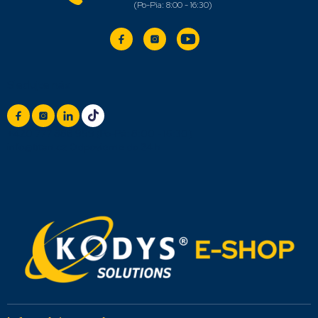
Sledujte nás
+420 777 888 999
(Po-Pá: 8:00 - 16:30)
info@titan.cz
Odpovieme do 24 h