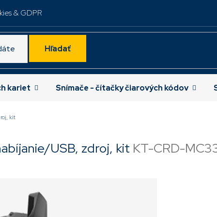
kies & GDPR
Hľadať
ch kariet
Snímače - čítačky čiarových kódov
j, kit
bíjanie/USB, zdroj, kit
KT-CRD-MC3