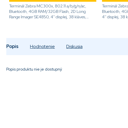
Terminál Zebra MC300x, 802.11 a/b/g/n/ac,
Terminál Zebr
Bluetooth, 4GB RAM/32GB Flash, 2D Long
Bluetooth, 4GB RAM/32GB Flash, 2D SE4770,
Range Imager SE4850, 4'' displej, 38 kláves,
4'' displej, 38 kláves, 7000mA
7000mAh akumulátor, Android GMS,
Android GMS, S
pištoľové...
Popis
Hodnotenie
Diskusia
Popis produktu nie je dostupný
Pridať komentár