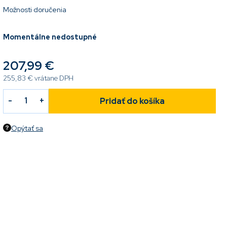
Možnosti doručenia
Momentálne nedostupné
207,99 €
255,83 € vrátane DPH
Pridať do košíka
Opýtať sa