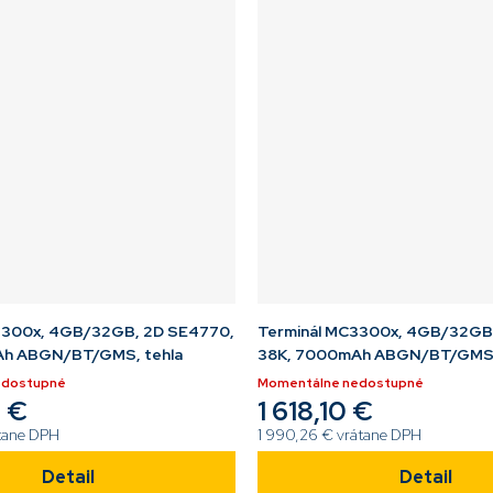
3300x, 4GB/32GB, 2D SE4770,
Terminál MC3300x, 4GB/32GB
Ah ABGN/BT/GMS, tehla
38K, 7000mAh ABGN/BT/GMS, 
edostupné
Momentálne nedostupné
4 €
1 618,10 €
átane DPH
1 990,26 € vrátane DPH
Detail
Detail