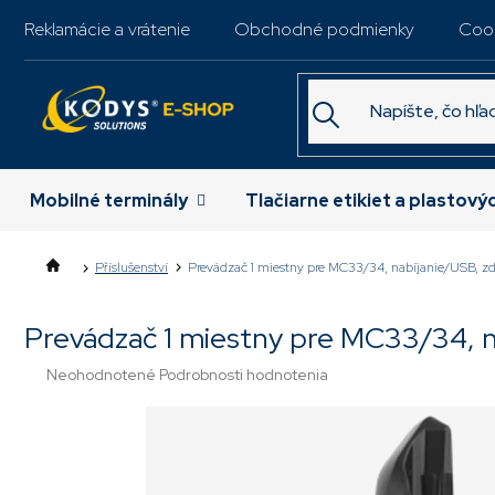
Prejsť
Reklamácie a vrátenie
Obchodné podmienky
Coo
na
obsah
Mobilné terminály
Tlačiarne etikiet a plastový
Příslušenství
Prevádzač 1 miestny pre MC33/34, nabíjanie/USB, zdro
Prevádzač 1 miestny pre MC33/34, na
Priemerné
Neohodnotené
Podrobnosti hodnotenia
hodnotenie
produktu
je
0,0
z