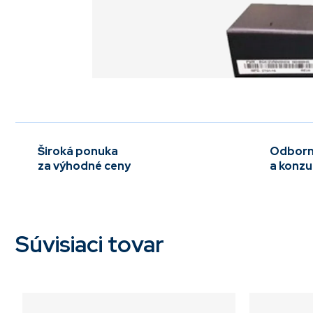
Široká ponuka
Odborn
za výhodné ceny
a konzu
Súvisiaci tovar