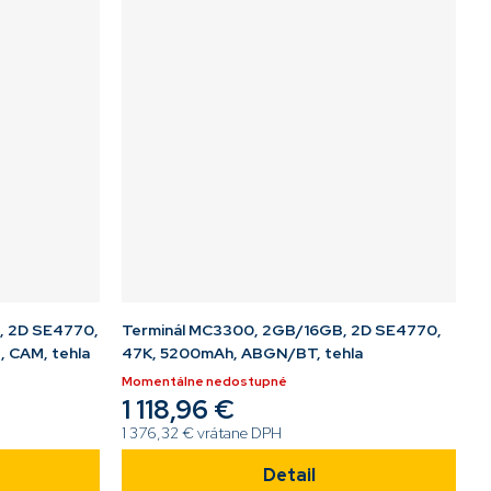
, 2D SE4770,
Terminál MC3300, 2GB/16GB, 2D SE4770,
CAM, tehla
47K, 5200mAh, ABGN/BT, tehla
Momentálne nedostupné
1 118,96 €
1 376,32 € vrátane DPH
Detail