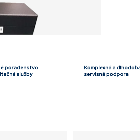
é poradenstvo
Komplexná a dlhodob
ltačné služby
servisná podpora