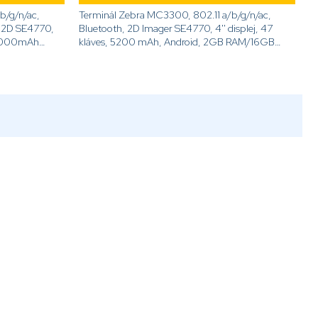
b/g/n/ac,
Terminál Zebra MC3300, 802.11 a/b/g/n/ac,
Bluetooth, 2D Imager SE4770, 4'' displej, 47
kláves, 5200 mAh, Android, 2GB RAM/16GB
, NFC,...
ROM, prevedenie tehla[code]MC330M-
SJ4HA2RW[/code]