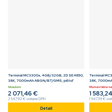
Terminál MC3300x, 4GB/32GB, 2D SE4850,
Terminál MC
38K, 7000mAh ABGN/BT/GMS, pištoľ
38K, 7000m
Skladom
Momentálne n
2 071,46 €
1 583,2
2 547,90 € vrátane DPH
1 947,39 € vr
Detail