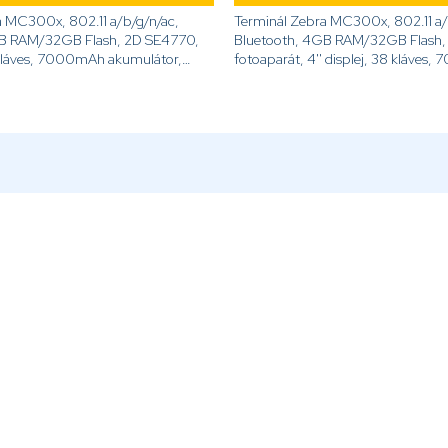
a MC300x, 802.11 a/b/g/n/ac,
Terminál Zebra MC300x, 802.11 a/
Bluetooth, 4GB RAM/32GB Flash, 2D SE4770,
h akumulátor,
fotoaparát, 4'' displej, 38 kláves, 7000mAh
ensors, NFC, prevedenie...
akumulátor, Android GMS, Sensors