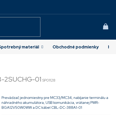
NÁK
KOŠÍ
Spotrebný materiál
Obchodné podmienky
Kon
3-2SUCHG-01
SP01128
Prevádzač jednomiestny pre MC33/MC34, nabíjanie terminálu a
náhradného akumulátora, USB komunikácia, vrátanej PWR-
BGA12V50W0WW a DC kábel CBL-DC-388A1-01