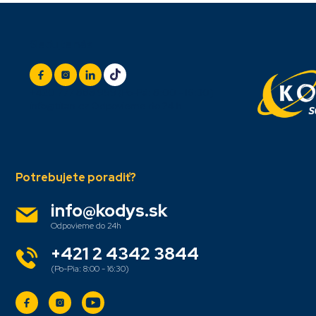
Z
Sledujte nás
á
p
ä
t
+420 777 888 999
(Po-Pá: 8:00 - 16:30)
i
info@titan.cz
Odpovieme do 24 h
e
info
@
kodys.sk
+421 2 4342 3844