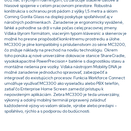
hlasové spojenie v celom pracovnom priestore. Robustná
konštrukcia s ochranou proti pádom z výšky 1,5 metra a sklom
Corning Gorilla Glass na displeji poskytuje spoľahlivosť aj v
náročných podmienkach. Zariadenie je ergonomicky vyvážené,
ľahké a pohodlne sa drží v ruke počas celej pracovnej zmeny.
Vďaka štyrom formátom, viacerým typom klávesníc a skenerov je
možné ho presne prispôsobiť konkrétnemu prostrediu a úlohe.
MC3300 je plne kompatibilný s príslušenstvom zo série MC3200,
čo znižuje náklady na prechod na novšiu technológiu. Okrem
toho ponúka aj nové univerzálne dokovacie stanice ShareCradle,
vysokokapacitné PowerPrecision+ batérie s diagnostikou stavu a
montážne riešenia pre vozíky. Vďaka nástrojom Mobility DNA je
možné zariadenie jednoducho spravovať, zabezpečiť a
integrovať do existujúcich procesov. Funkcia Workforce Connect
umožňuje využívať MC3300 ako vysielačku alebo PBX telefón,
zatiaľ čo Enterprise Home Screen zamedzí prístupu k
nepovoleným aplikáciám. Zebra MC3300 je teda univerzálny,
výkonný a odolný mobilný terminál pripravený zvládnuť
každodenné výzvy vo vašom sklade, výrobe alebo predajni –
spoľahlivo, rýchlo a s podporou do budúcnosti.