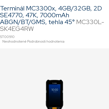
Terminál MC3300x, 4GB/32GB, 2D
SE4770, 47K, 7000mAh
ABGN/BT/GMS, tehla 45°
MC330L-
SK4EG4RW
ST00910
Priemerné
Neohodnotené
Podrobnosti hodnotenia
hodnotenie
produktu
je
0,0
z
5
hviezdičiek.