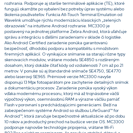
rozhrania. Podporuje aj staršie terminálové aplikácie (TE), ktoré
fungujú okamžite po vybalení bez potreby úprav systému alebo
školenia používateľov. Funkcia All-Touch Terminal Emulation od
Wavelink umožňuje rýchlu modernizáciu klasických „zelených
obrazoviek“ na intuitívne Android rozhranie. MC3300 je
postavený na jednotnej platforme Zebra Android, ktorá uľahčuje
správu a integráciu s ďalšími zariadeniami v sklade či logistike.
Ako Android Certified zariadenie ponúka garantovanú
bezpečnosť, dlhodobú podporu a kompatibilitu s množstvom
firemných aplikácií. O vynikajúce snímanie sa starajú rôzne typy
skenovacích modulov, vrátane modelu SE4850 s rozšíreným
dosahom, ktorý dokáže čítať kódy od vzdialenosti 7 cm až po 21
metrov. V ponuke sú aj štandardné snímače SE4750, SE4770
alebo laserový SE965. Prémiové verzie MC3300 navyše
disponujú 13 Mpx fotoaparátom pre zachytenie detailných snímok
a dokumentáciu procesov. Zariadenie ponúka vysoký výkon
vďaka modernému procesoru, ktorý má až trojnásobne väčší
výpočtový výkon, osemnásobnú RAM a výrazne väčšiu pamäť
Flash v porovnaní s predchádzajúcimi generáciami. Beží na
zabezpečenom systéme Android so službou LifeGuard™ for
Android™, ktorá zaručuje bezpečnostné aktualizácie až po dobu
10 rokov a jednoduchý prechod na budúce verzie OS. MC3300
podporuje najnovšie technológie pripojenia, vrátane Wi-Fi
802.11ac s rýchlym roamingom, čo zaručuje stabilné dátové a