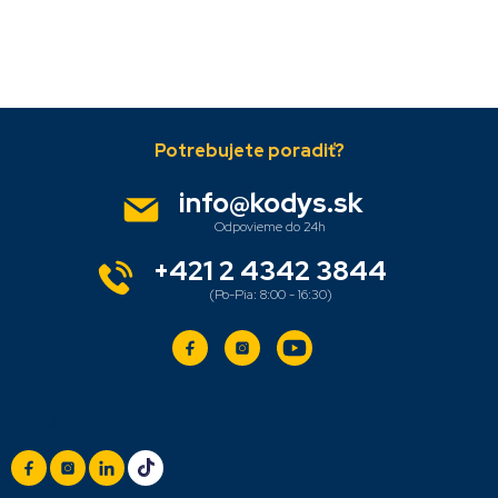
Pridať komentár
Z
á
p
ä
info
@
kodys.sk
t
i
e
+421 2 4342 3844
Sledujte nás
+420 777 888 999
(Po-Pá: 8:00 - 16:30)