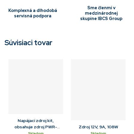
Sme členmi v
Komplexná a dlhodobá
medzinárodnej
servisná podpora
skupine IBCS Group
Súvisiaci tovar
Napájací zdroj kit,
obsahuje zdroj PWR-
Zdroj 12V, 9A, 108W
BGA12V50W0WW a DC
Skladom
Skladom