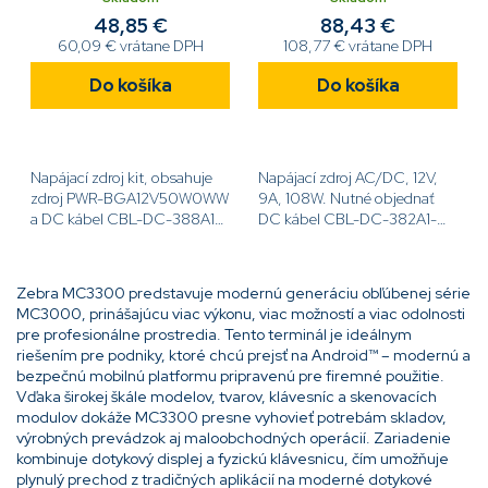
kábel CBL-DC-388A1-01
48,85 €
88,43 €
60,09 € vrátane DPH
108,77 € vrátane DPH
Do košíka
Do košíka
Napájací zdroj kit, obsahuje
Napájací zdroj AC/DC, 12V,
zdroj PWR-BGA12V50W0WW
9A, 108W. Nutné objednať
a DC kábel CBL-DC-388A1-
DC kábel CBL-DC-382A1-
01[code]KIT-PWR-
01[code]PWR-
12V50W[/code]
BGA12V108W0WW[/code]
Zebra MC3300 predstavuje modernú generáciu obľúbenej série
MC3000, prinášajúcu viac výkonu, viac možností a viac odolnosti
pre profesionálne prostredia. Tento terminál je ideálnym
riešením pre podniky, ktoré chcú prejsť na Android™ – modernú a
bezpečnú mobilnú platformu pripravenú pre firemné použitie.
Vďaka širokej škále modelov, tvarov, klávesníc a skenovacích
modulov dokáže MC3300 presne vyhovieť potrebám skladov,
výrobných prevádzok aj maloobchodných operácií. Zariadenie
kombinuje dotykový displej a fyzickú klávesnicu, čím umožňuje
plynulý prechod z tradičných aplikácií na moderné dotykové