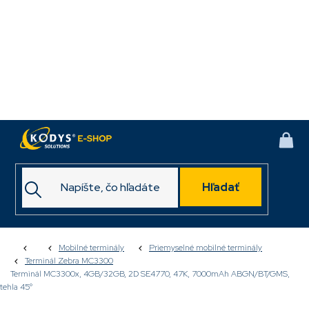
Prejsť
na
obsah
NÁK
KOŠ
Hľadať
Domov
Mobilné terminály
Priemyselné mobilné terminály
Terminál Zebra MC3300
Terminál MC3300x, 4GB/32GB, 2D SE4770, 47K, 7000mAh ABGN/BT/GMS,
tehla 45°