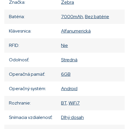
Značka
:
Zebra
Batéria
:
7000mAh
,
Bez batérie
Klávesnica
:
Alfanumerická
RFID
:
Nie
Odolnosť
:
Stredná
Operačná pamäť
:
6GB
Operačný systém
:
Android
Rozhranie
:
BT
,
WiFi7
Snímacia vzdialenosť
:
Dlhý dosah