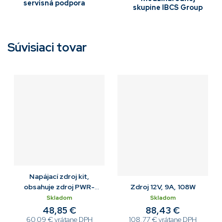
servisná podpora
skupine IBCS Group
Súvisiaci tovar
Napájací zdroj kit,
obsahuje zdroj PWR-
Zdroj 12V, 9A, 108W
BGA12V50W0WW a DC
Skladom
Skladom
kábel CBL-DC-388A1-01
48,85 €
88,43 €
60,09 € vrátane DPH
108,77 € vrátane DPH