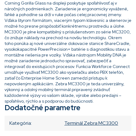
Corning Gorilla Glass na displeji poskytuje spoľahlivosť aj v
náročných podmienkach. Zariadenie je ergonomicky vyvážené,
ľahké a pohodlne sa drží v ruke počas celej pracovnej zmeny.
Vďaka štyrom formátom, viacerým typom klávesníc a skenerov je
možné ho presne prispôsobiť konkrétnemu prostrediu a úlohe.
MC3300 je plne kompatibilný s príslušenstvom zo série MC3200,
čo znižuje náklady na prechod na novšiu technológiu. Okrem
toho ponúka aj nové univerzálne dokovacie stanice ShareCradle,
vysokokapacitné PowerPrecision+ batérie s diagnostikou stavu a
montážne riešenia pre vozíky. Vďaka nástrojom Mobility DNA je
možné zariadenie jednoducho spravovať, zabezpečiť a
integrovať do existujúcich procesov. Funkcia Workforce Connect
umožňuje využívať MC3300 ako vysielačku alebo PBX telefón,
zatiaľ čo Enterprise Home Screen zamedzí prístupu k
nepovoleným aplikáciám. Zebra MC3300 je teda univerzálny,
výkonný a odolný mobilný terminál pripravený zvládnuť
každodenné výzvy vo vašom sklade, výrobe alebo predajni –
spoľahlivo, rýchlo a s podporou do budúcnosti.
Dodatočné parametre
Kategória
:
Terminál Zebra MC3300