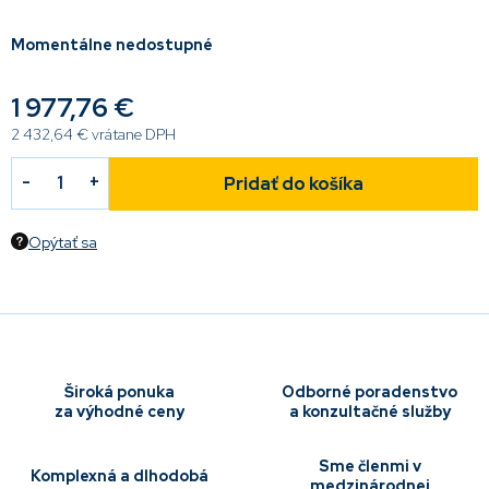
Momentálne nedostupné
1 977,76 €
2 432,64 €
vrátane DPH
Pridať do košíka
Opýtať sa
Široká ponuka
Odborné poradenstvo
za výhodné ceny
a konzultačné služby
Sme členmi v
Komplexná a dlhodobá
medzinárodnej