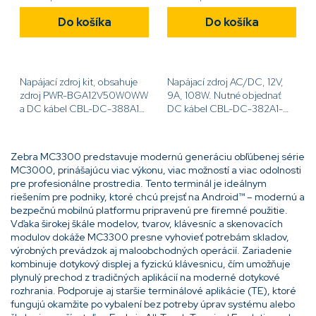
Do košíka
Do košíka
Napájací zdroj kit, obsahuje
Napájací zdroj AC/DC, 12V,
zdroj PWR-BGA12V50W0WW
9A, 108W. Nutné objednať
a DC kábel CBL-DC-388A1-
DC kábel CBL-DC-382A1-
01[code]KIT-PWR-
01[code]PWR-
12V50W[/code]
BGA12V108W0WW[/code]
Zebra MC3300 predstavuje modernú generáciu obľúbenej série
MC3000, prinášajúcu viac výkonu, viac možností a viac odolnosti
pre profesionálne prostredia. Tento terminál je ideálnym
riešením pre podniky, ktoré chcú prejsť na Android™ – modernú a
bezpečnú mobilnú platformu pripravenú pre firemné použitie.
Vďaka širokej škále modelov, tvarov, klávesníc a skenovacích
modulov dokáže MC3300 presne vyhovieť potrebám skladov,
výrobných prevádzok aj maloobchodných operácií. Zariadenie
kombinuje dotykový displej a fyzickú klávesnicu, čím umožňuje
plynulý prechod z tradičných aplikácií na moderné dotykové
rozhrania. Podporuje aj staršie terminálové aplikácie (TE), ktoré
fungujú okamžite po vybalení bez potreby úprav systému alebo