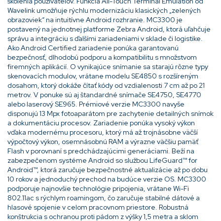
školenia používateľov. Funkcia All-Touch Terminal Emulation od
Wavelink umožňuje rýchlu modernizáciu klasických „zelených
obrazoviek“ na intuitívne Android rozhranie. MC3300 je
postavený na jednotnej platforme Zebra Android, ktorá uľahčuje
správu a integráciu s ďalšími zariadeniami v sklade či logistike.
Ako Android Certified zariadenie ponúka garantovanú
bezpečnosť, dlhodobú podporu a kompatibilitu s množstvom
firemných aplikácií. O vynikajúce snímanie sa starajú rôzne typy
skenovacích modulov, vrátane modelu SE4850 s rozšíreným
dosahom, ktorý dokáže čítať kódy od vzdialenosti 7 cm až po 21
metrov. V ponuke sú aj štandardné snímače SE4750, SE4770
alebo laserový SE965. Prémiové verzie MC3300 navyše
disponujú 13 Mpx fotoaparátom pre zachytenie detailných snímok
a dokumentáciu procesov. Zariadenie ponúka vysoký výkon
vďaka modernému procesoru, ktorý má až trojnásobne väčší
výpočtový výkon, osemnásobnú RAM a výrazne väčšiu pamäť
Flash v porovnaní s predchádzajúcimi generáciami. Beží na
zabezpečenom systéme Android so službou LifeGuard™ for
Android™, ktorá zaručuje bezpečnostné aktualizácie až po dobu
10 rokov a jednoduchý prechod na budúce verzie OS. MC3300
podporuje najnovšie technológie pripojenia, vrátane Wi-Fi
802.11ac s rýchlym roamingom, čo zaručuje stabilné dátové a
hlasové spojenie v celom pracovnom priestore. Robustná
konštrukcia s ochranou proti pádom z výšky 1,5 metra a sklom