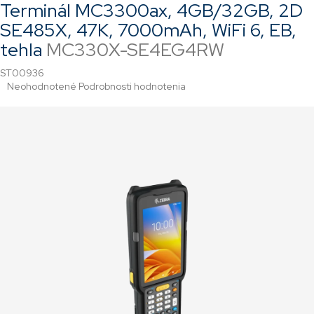
Terminál MC3300ax, 4GB/32GB, 2D
SE485X, 47K, 7000mAh, WiFi 6, EB,
tehla
MC330X-SE4EG4RW
ST00936
Priemerné
Neohodnotené
Podrobnosti hodnotenia
hodnotenie
produktu
je
0,0
z
5
hviezdičiek.