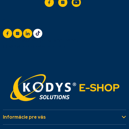
Sledujte nás
+420 777 888 999
(Po-Pá: 8:00 - 16:30)
info@titan.cz
Odpovieme do 24 h
Informácie pre vás