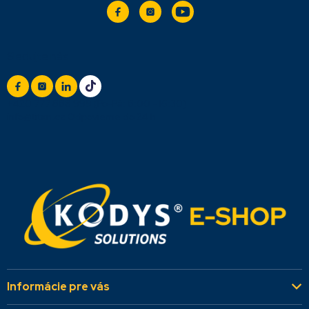
Sledujte nás
+420 777 888 999
(Po-Pá: 8:00 - 16:30)
info@titan.cz
Odpovieme do 24 h
Informácie pre vás