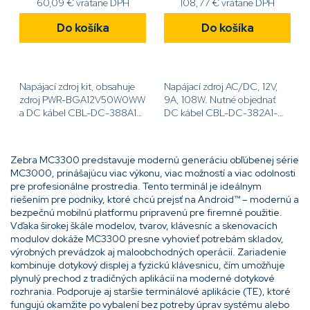
60,09 € vrátane DPH
108,77 € vrátane DPH
Do košíka
Do košíka
Napájací zdroj kit, obsahuje
Napájací zdroj AC/DC, 12V,
zdroj PWR-BGA12V50W0WW
9A, 108W. Nutné objednať
a DC kábel CBL-DC-388A1-
DC kábel CBL-DC-382A1-
01[code]KIT-PWR-
01[code]PWR-
12V50W[/code]
BGA12V108W0WW[/code]
Zebra MC3300 predstavuje modernú generáciu obľúbenej série
MC3000, prinášajúcu viac výkonu, viac možností a viac odolnosti
pre profesionálne prostredia. Tento terminál je ideálnym
riešením pre podniky, ktoré chcú prejsť na Android™ – modernú a
bezpečnú mobilnú platformu pripravenú pre firemné použitie.
Vďaka širokej škále modelov, tvarov, klávesníc a skenovacích
modulov dokáže MC3300 presne vyhovieť potrebám skladov,
výrobných prevádzok aj maloobchodných operácií. Zariadenie
kombinuje dotykový displej a fyzickú klávesnicu, čím umožňuje
plynulý prechod z tradičných aplikácií na moderné dotykové
rozhrania. Podporuje aj staršie terminálové aplikácie (TE), ktoré
fungujú okamžite po vybalení bez potreby úprav systému alebo