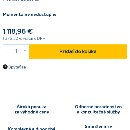
Momentálne nedostupné
1 118,96 €
1 376,32 €
vrátane DPH
Pridať do košíka
Opýtať sa
Široká ponuka
Odborné poradenstvo
za výhodné ceny
a konzultačné služby
Sme členmi v
Komplexná a dlhodobá