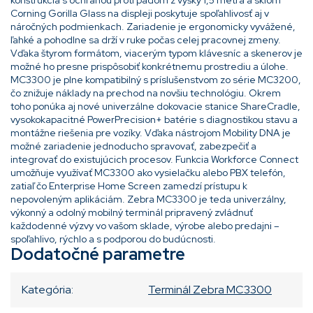
Corning Gorilla Glass na displeji poskytuje spoľahlivosť aj v
náročných podmienkach. Zariadenie je ergonomicky vyvážené,
ľahké a pohodlne sa drží v ruke počas celej pracovnej zmeny.
Vďaka štyrom formátom, viacerým typom klávesníc a skenerov je
možné ho presne prispôsobiť konkrétnemu prostrediu a úlohe.
MC3300 je plne kompatibilný s príslušenstvom zo série MC3200,
čo znižuje náklady na prechod na novšiu technológiu. Okrem
toho ponúka aj nové univerzálne dokovacie stanice ShareCradle,
vysokokapacitné PowerPrecision+ batérie s diagnostikou stavu a
montážne riešenia pre vozíky. Vďaka nástrojom Mobility DNA je
možné zariadenie jednoducho spravovať, zabezpečiť a
integrovať do existujúcich procesov. Funkcia Workforce Connect
umožňuje využívať MC3300 ako vysielačku alebo PBX telefón,
zatiaľ čo Enterprise Home Screen zamedzí prístupu k
nepovoleným aplikáciám. Zebra MC3300 je teda univerzálny,
výkonný a odolný mobilný terminál pripravený zvládnuť
každodenné výzvy vo vašom sklade, výrobe alebo predajni –
spoľahlivo, rýchlo a s podporou do budúcnosti.
Dodatočné parametre
Kategória
:
Terminál Zebra MC3300