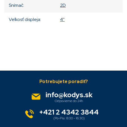
Snímač
:
2D
Veľkosť displeja
:
4''
Pridať komentár
Z
á
p
ä
info
@
kodys.sk
t
i
e
+421 2 4342 3844