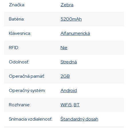
Značka
:
Zebra
Batéria
:
5200mAh
Klávesnica
:
Alfanumerická
RFID
:
Nie
Odolnosť
:
Stredná
Operačná pamäť
:
2GB
Operačný systém
:
Android
Rozhranie
:
WiFi5
,
BT
Snímacia vzdialenosť
:
Štandardný dosah