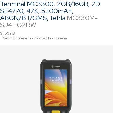
Terminál MC3300, 2GB/16GB, 2D
SE4770, 47K, 5200mAh,
ABGN/BT/GMS, tehla
MC330M-
SJ4HG2RW
ST00918
Priemerné
Neohodnotené
Podrobnosti hodnotenia
hodnotenie
produktu
je
0,0
z
5
hviezdičiek.