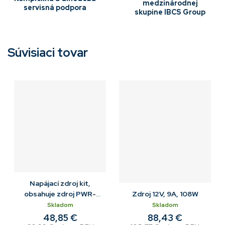
medzinárodnej
servisná podpora
skupine IBCS Group
Súvisiaci tovar
Napájací zdroj kit,
obsahuje zdroj PWR-
Zdroj 12V, 9A, 108W
BGA12V50W0WW a DC
Skladom
Skladom
kábel CBL-DC-388A1-01
48,85 €
88,43 €