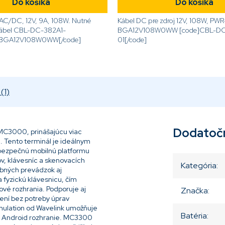
Do košíka
Do košíka
 AC/DC, 12V, 9A, 108W. Nutné
Kábel DC pre zdroj 12V, 108W, PWR
kábel CBL-DC-382A1-
BGA12V108W0WW [code]CBL-DC
-BGA12V108W0WW[/code]
01[/code]
(1)
Dodatoč
C3000, prinášajúcu viac
a. Tento terminál je ideálnym
 bezpečnú mobilnú platformu
ov, klávesníc a skenovacích
Kategória
:
bných prevádzok aj
 fyzickú klávesnicu, čím
ové rozhrania. Podporuje aj
Značka
:
lení bez potreby úprav
Emulation od Wavelink umožňuje
Batéria
:
ne Android rozhranie. MC3300