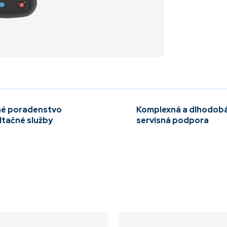
é poradenstvo
Komplexná a dlhodob
ltačné služby
servisná podpora