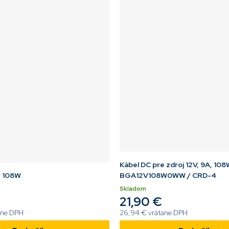
Kábel DC pre zdroj 12V, 9A, 10
, 108W
BGA12V108W0WW / CRD-4
Skladom
21,90 €
ane DPH
26,94 € vrátane DPH