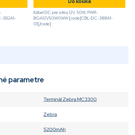
Do košíka
-
Kábel DC pre zdroj 12V, 50W, PWR-
-382A1-
BGA12V50W0WW [code]CBL-DC-388A1-
01[/code]
né parametre
Terminál Zebra MC3300
Zebra
5200mAh