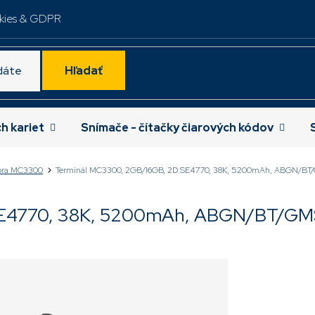
kies & GDPR
Hľadať
ch kariet
Snímače - čítačky čiarových kódov
ebra MC3300
Terminál MC3300, 2GB/16GB, 2D SE4770, 38K, 5200mAh, ABGN/BT/
SE4770, 38K, 5200mAh, ABGN/BT/GMS