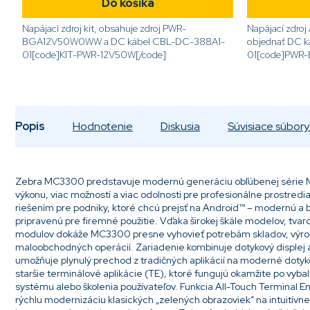
Do košíka
Napájací zdroj kit, obsahuje zdroj PWR-
Napájací zdroj
BGA12V50W0WW a DC kábel CBL-DC-388A1-
objednať DC 
01[code]KIT-PWR-12V50W[/code]
01[code]PWR
Popis
Hodnotenie
Diskusia
Súvisiace súbory 
Zebra MC3300 predstavuje modernú generáciu obľúbenej série M
výkonu, viac možností a viac odolnosti pre profesionálne prostredi
riešením pre podniky, ktoré chcú prejsť na Android™ – modernú a
pripravenú pre firemné použitie. Vďaka širokej škále modelov, tvar
modulov dokáže MC3300 presne vyhovieť potrebám skladov, výro
maloobchodných operácií. Zariadenie kombinuje dotykový displej a
umožňuje plynulý prechod z tradičných aplikácií na moderné dotyk
staršie terminálové aplikácie (TE), ktoré fungujú okamžite po vyba
systému alebo školenia používateľov. Funkcia All-Touch Terminal 
rýchlu modernizáciu klasických „zelených obrazoviek“ na intuitív