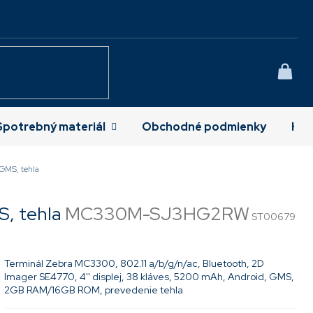
NÁK
KOŠÍ
Spotrebný materiál
Obchodné podmienky
Kon
GMS, tehla
, tehla
MC330M-SJ3HG2RW
ST00679
Terminál Zebra MC3300, 802.11 a/b/g/n/ac, Bluetooth, 2D
Imager SE4770, 4'' displej, 38 kláves, 5200 mAh, Android, GMS,
2GB RAM/16GB ROM, prevedenie tehla