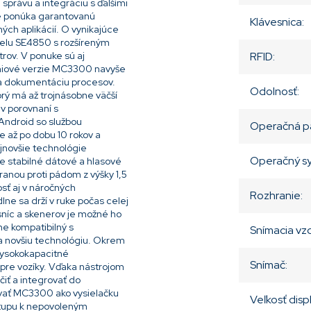
správu a integráciu s ďalšími
nie ponúka garantovanú
Klávesnica
:
ch aplikácií. O vynikajúce
delu SE4850 s rozšíreným
rov. V ponuke sú aj
RFID
:
miové verzie MC3300 navyše
 a dokumentáciu procesov.
Odolnosť
:
ý má až trojnásobne väčší
v porovnaní s
ndroid so službou
Operačná p
e až po dobu 10 rokov a
novšie technológie
Operačný s
je stabilné dátové a hlasové
anou proti pádom z výšky 1,5
osť aj v náročných
Rozhranie
:
e sa drží v ruke počas celej
níc a skenerov je možné ho
e kompatibilný s
Snímacia vz
a novšiu technológiu. Okrem
vysokokapacitné
Snímač
:
 pre vozíky. Vďaka nástrojom
iť a integrovať do
ívať MC3300 ako vysielačku
Veľkosť disp
stupu k nepovoleným