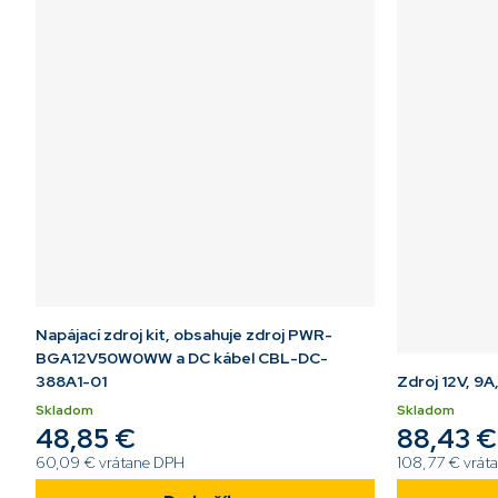
Napájací zdroj kit, obsahuje zdroj PWR-
BGA12V50W0WW a DC kábel CBL-DC-
388A1-01
Zdroj 12V, 9A
Skladom
Skladom
48,85 €
88,43 €
60,09 € vrátane DPH
108,77 € vrát