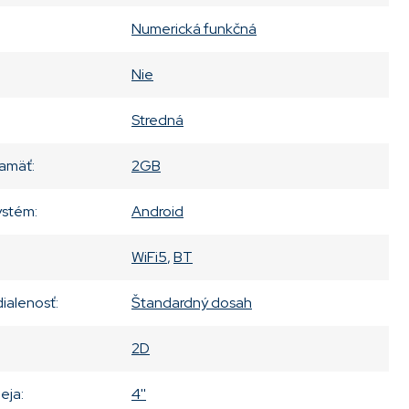
Numerická funkčná
Nie
Stredná
amäť
:
2GB
ystém
:
Android
WiFi5
,
BT
dialenosť
:
Štandardný dosah
2D
leja
:
4''