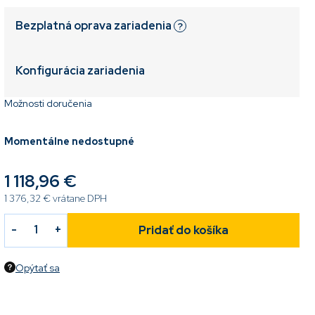
Bezplatná oprava zariadenia
?
Konfigurácia zariadenia
Možnosti doručenia
Momentálne nedostupné
1 118,96 €
1 376,32 €
vrátane DPH
Pridať do košíka
Opýtať sa