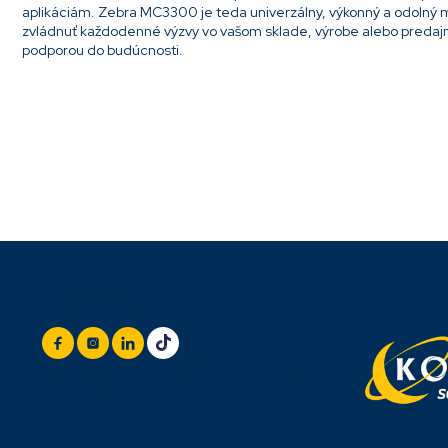
aplikáciám. Zebra MC3300 je teda univerzálny, výkonný a odolný m
zvládnuť každodenné výzvy vo vašom sklade, výrobe alebo predajni 
podporou do budúcnosti.
Pridať komentár
Z
Sledujte nás
á
p
ä
t
+420 777 888 999
(Po-Pá: 8:00 - 16:30)
i
info@titan.cz
Odpovieme do 24 h
e