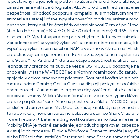
je postavený na jednotnej platforme Zebra Android, ktorá uľahčuje 
zariadeniami v sklade či logistike. Ako Android Certified zariade
bezpečnosť, dlhodobú podporu a kompatibilitu s množstvom firemný
snímanie sa starajú rôzne typy skenovacích modulov, vrátane mo
dosahom, ktorý dokáže čítať kódy od vzdialenosti 7 cm až po 21 met
štandardné snímače SE4750, SE4770 alebo laserový SE965. Pré
disponujú 13 Mpx fotoaparátom pre zachytenie detailných snímok
Zariadenie ponúka vysoký výkon vďaka modernému procesoru, ktor
výpočtový výkon, osemnásobnú RAM a výrazne väčšiu pamäť Flash 
predchádzajúcimi generáciami. Beží na zabezpečenom systéme A
LifeGuard™ for Android™, ktorá zaručuje bezpečnostné aktualizáci
jednoduchý prechod na budúce verzie OS. MC3300 podporuje naj
pripojenia, vrátane Wi-Fi 802.11ac s rýchlym roamingom, čo zaruču
spojenie v celom pracovnom priestore. Robustná konštrukcia s ochr
metra a sklom Corning Gorilla Glass na displeji poskytuje spoľahliv
podmienkach. Zariadenie je ergonomicky vyvážené, ľahké a pohodln
pracovnej zmeny. Vďaka štyrom formátom, viacerým typom kláves
presne prispôsobiť konkrétnemu prostrediu a úlohe. MC3300 je pln
príslušenstvom zo série MC3200, čo znižuje náklady na prechod n
toho ponúka aj nové univerzálne dokovacie stanice ShareCradle, 
PowerPrecision+ batérie s diagnostikou stavu a montážne riešenia
Mobility DNA je možné zariadenie jednoducho spravovať, zabezpeč
existujúcich procesov. Funkcia Workforce Connect umožňuje využ
alebo PBX telefón, zatiaľ čo Enterprise Home Screen zamedzí prí