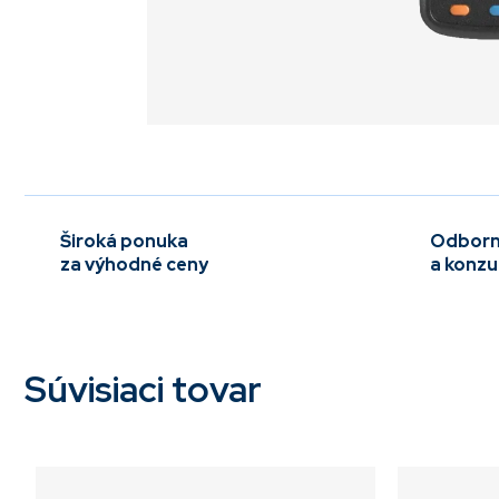
Široká ponuka
Odborn
za výhodné ceny
a konzu
Súvisiaci tovar