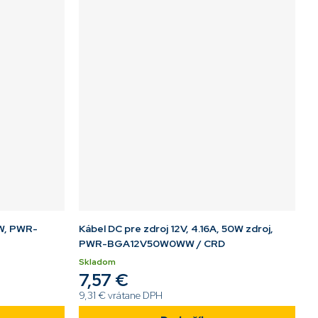
8W, PWR-
Kábel DC pre zdroj 12V, 4.16A, 50W zdroj,
PWR-BGA12V50W0WW / CRD
Skladom
7,57 €
9,31 € vrátane DPH