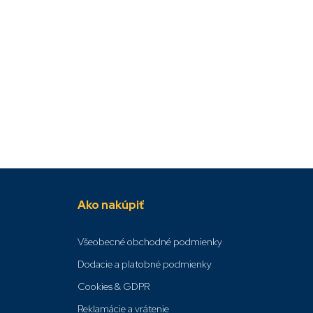
Ako nakúpiť
Všeobecné obchodné podmienky
Dodacie a platobné podmienky
Cookies & GDPR
Reklamácie a vrátenie