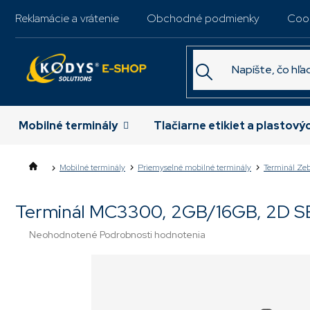
Prejsť
Reklamácie a vrátenie
Obchodné podmienky
Coo
na
obsah
Mobilné terminály
Tlačiarne etikiet a plastový
Mobilné terminály
Priemyselné mobilné terminály
Terminál Z
Terminál MC3300, 2GB/16GB, 2D 
Priemerné
Neohodnotené
Podrobnosti hodnotenia
hodnotenie
produktu
je
0,0
z