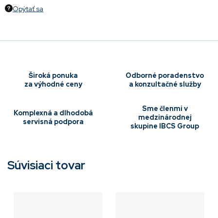
Opýtať sa
Široká ponuka
Odborné poradenstvo
za výhodné ceny
a konzultačné služby
Sme členmi v
Komplexná a dlhodobá
medzinárodnej
servisná podpora
skupine IBCS Group
Súvisiaci tovar