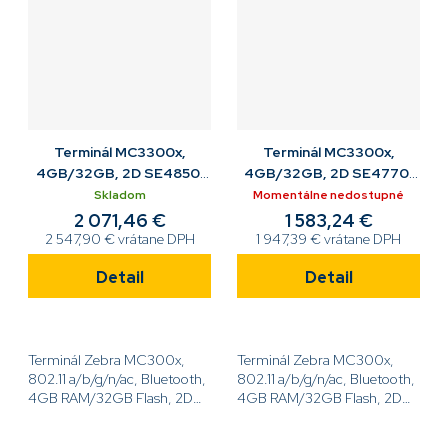
Terminál MC3300x,
Terminál MC3300x,
4GB/32GB, 2D SE4850,
4GB/32GB, 2D SE4770,
38K, 7000mAh
38K, 7000mAh
Skladom
Momentálne nedostupné
ABGN/BT/GMS, pištoľ
ABGN/BT/GMS, tehla
2 071,46 €
1 583,24 €
2 547,90 € vrátane DPH
1 947,39 € vrátane DPH
Detail
Detail
Terminál Zebra MC300x,
Terminál Zebra MC300x,
802.11 a/b/g/n/ac, Bluetooth,
802.11 a/b/g/n/ac, Bluetooth,
4GB RAM/32GB Flash, 2D
4GB RAM/32GB Flash, 2D
Long Range Imager SE4850,
SE4770, 4'' displej, 38 kláves,
4'' displej, 38 kláves,
7000mAh akumulátor,