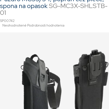
spona na opasok
SG-MC3X-SHLSTB-
01
SP00742
Priemerné
Neohodnotené
Podrobnosti hodnotenia
hodnotenie
produktu
je
0,0
z
5
hviezdičiek.