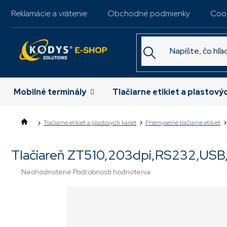
Prejsť
Reklamácie a vrátenie
Obchodné podmienky
Coo
na
obsah
Mobilné terminály
Tlačiarne etikiet a plastový
Tlačiarne etikiet a plastových kariet
Priemyselné tlačiarne etikiet
Tlačiareň ZT510,203dpi,RS232,USB
Priemerné
Neohodnotené
Podrobnosti hodnotenia
hodnotenie
produktu
je
0,0
z