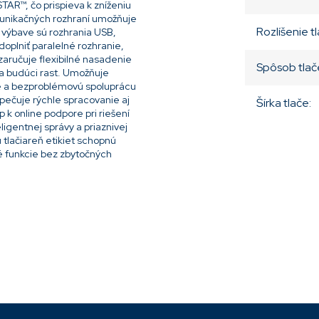
TAR™, čo prispieva k zníženiu
munikačných rozhraní umožňuje
Rozlíšenie t
j výbave sú rozhrania USB,
doplniť paralelné rozhranie,
zaručuje flexibilné nasadenie
Spôsob tlač
a budúci rast. Umožňuje
ie a bezproblémovú spoluprácu
pečuje rýchle spracovanie aj
Šírka tlače
:
 k online podpore pri riešení
ligentnej správy a priaznivej
 tlačiareň etikiet schopnú
 funkcie bez zbytočných