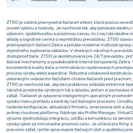
ZT510 je odolná priemyselná tlačiareň etikiet, ktorá posúva osve
úroveň výkonu a hodnoty. Je navrhnutá tak, aby ponúkala ideáln
výkonom, spoľahlivosťou a priaznivou cenou, čo z nej robí ideálne 
sklady a logistické centrá s nepretržitou prevádzkou. ZT510 stavia n
priemyselných tlačiarní Zebra a prináša moderné možnosti správy
zbytočného zvyšovania nákladov. V dnešných náročných prevádzkac
dostupnosť tlače. ZT510 je skonštruovaná pre 24/7 prevádzku, pr
tlačové mechanizmy a vysokokvalitné interné komponenty Zebra. V
konzistentná kvalita tlače a minimalizácia neplánovaných prestojov, 
procesy výroby alebo expedície. Robustná celokovová konštrukcia 
utesnenými ovládacími tlačidlami chránia tlačiareň pred prachom, 
ZT510 je navrhnutá tak, aby bez problémov zvládala extrémne tep
náročné prostredie výrobných hál a skladov, pričom si zachováva dlh
záťaži. Tlačiareň je vybavená inteligentným operačným prostredím
vysokú mieru prehľadu a kontroly nad tlačovými procesmi. Umožňuj
riadenie konfigurácie, aktualizácií firmvéru, smerovania úloh a di
jedinej cloudovej platformy. Nástroje ako Profile Manager, Virtual 
výrazne zjednodušujú integráciu, údržbu a komunikáciu so servis
vysoký výkon za mimoriadne priaznivú cenu. Je určená pre firmy, 
pracovnú záťaž, rýchle spracovanie tlačových úloh a spoľahlivú pre