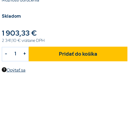
Možnosti doručenia
Skladom
1 903,33 €
2 341,10 € vrátane DPH
Pridať do košíka
Opýtať sa