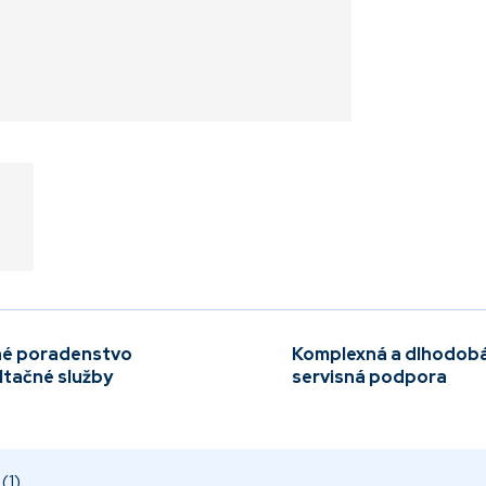
é poradenstvo
Komplexná a dlhodob
ltačné služby
servisná podpora
(1)