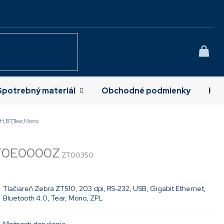
NÁK
KOŠÍ
Spotrebný materiál
Obchodné podmienky
Kon
H,BT,Tear,Mono
T0E0000Z
ZT00350
Tlačiareň Zebra ZT510, 203 dpi, RS-232, USB, Gigabit Ethernet,
Bluetooth 4.0, Tear, Mono, ZPL