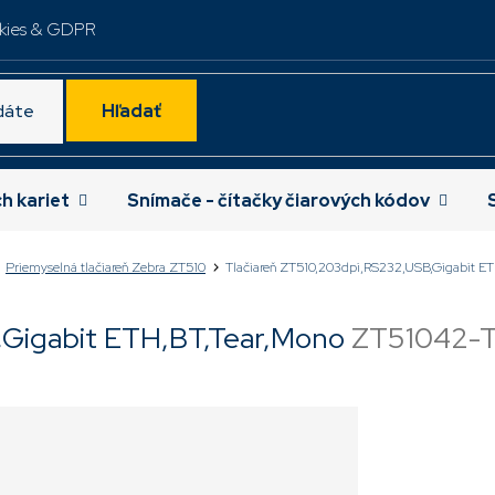
kies & GDPR
Hľadať
ch kariet
Snímače - čítačky čiarových kódov
Priemyselná tlačiareň Zebra ZT510
Tlačiareň ZT510,203dpi,RS232,USB,Gigabit ET
,Gigabit ETH,BT,Tear,Mono
ZT51042-