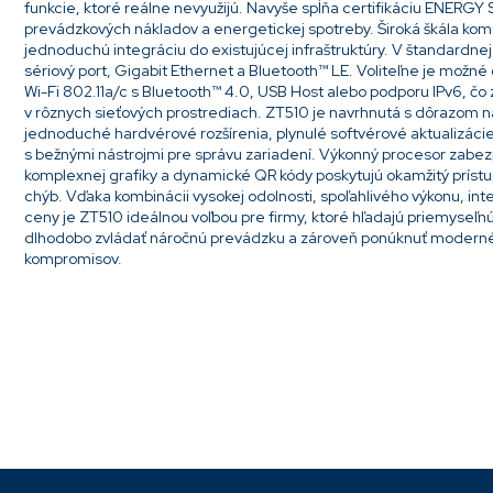
funkcie, ktoré reálne nevyužijú. Navyše spĺňa certifikáciu ENERGY S
prevádzkových nákladov a energetickej spotreby. Široká škála ko
jednoduchú integráciu do existujúcej infraštruktúry. V štandardne
sériový port, Gigabit Ethernet a Bluetooth™ LE. Voliteľne je možné 
Wi-Fi 802.11a/c s Bluetooth™ 4.0, USB Host alebo podporu IPv6, čo 
v rôznych sieťových prostrediach. ZT510 je navrhnutá s dôrazom n
jednoduché hardvérové rozšírenia, plynulé softvérové aktualizác
s bežnými nástrojmi pre správu zariadení. Výkonný procesor zabez
komplexnej grafiky a dynamické QR kódy poskytujú okamžitý prístup
chýb. Vďaka kombinácii vysokej odolnosti, spoľahlivého výkonu, inte
ceny je ZT510 ideálnou voľbou pre firmy, ktoré hľadajú priemyseľnú
dlhodobo zvládať náročnú prevádzku a zároveň ponúknuť moderné
kompromisov.
Pridať komentár