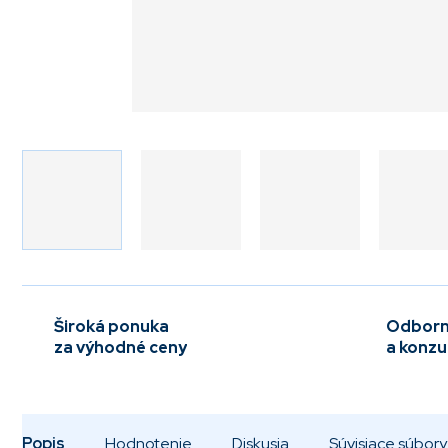
Široká ponuka
Odborn
za výhodné ceny
a konzu
Popis
Hodnotenie
Diskusia
Súvisiace súbory 