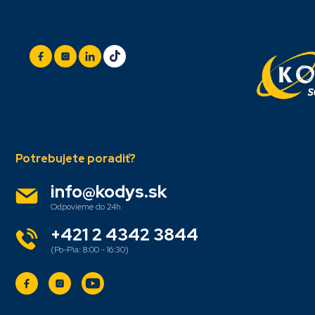
Z
Sledujte nás
á
p
ä
t
+420 777 888 999
(Po-Pá: 8:00 - 16:30)
i
info@titan.cz
Odpovieme do 24 h
e
info
@
kodys.sk
+421 2 4342 3844