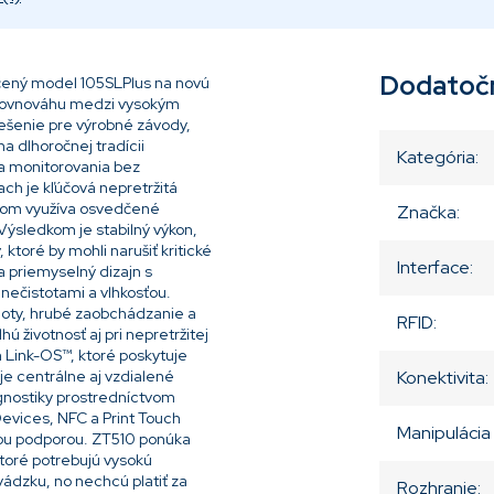
Dodatoč
dčený model 105SLPlus na novú
u rovnováhu medzi vysokým
riešenie pre výrobné závody,
a dlhoročnej tradícii
Kategória
:
 a monitorovania bez
h je kľúčová nepretržitá
ičom využíva osvedčené
Značka
:
ýsledkom je stabilný výkon,
ktoré by mohli narušiť kritické
Interface
:
a priemyselný dizajn s
nečistotami a vlhkosťou.
loty, hrubé zaobchádzanie a
RFID
:
ú životnosť aj pri nepretržitej
 Link-OS™, ktoré poskytuje
e centrálne aj vzdialené
Konektivita
:
agnostiky prostredníctvom
Devices, NFC a Print Touch
Manipulácia
nou podporou. ZT510 ponúka
ktoré potrebujú vysokú
vádzku, no nechcú platiť za
Rozhranie
: