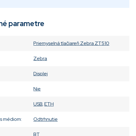
né parametre
Priemyselná tlačiareň Zebra ZT510
Zebra
Displej
Nie
USB
,
ETH
 s médiom
:
Odtrhnutie
BT