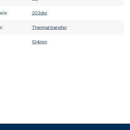
lače
:
203dpi
e
:
Thermal transfer
104mm