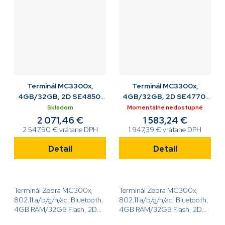
Terminál MC3300x,
Terminál MC3300x,
4GB/32GB, 2D SE4850,
4GB/32GB, 2D SE4770,
38K, 7000mAh
38K, 7000mAh
Skladom
Momentálne nedostupné
ABGN/BT/GMS, pištoľ
ABGN/BT/GMS, tehla
2 071,46 €
1 583,24 €
2 547,90 € vrátane DPH
1 947,39 € vrátane DPH
Detail
Detail
Terminál Zebra MC300x,
Terminál Zebra MC300x,
802.11 a/b/g/n/ac, Bluetooth,
802.11 a/b/g/n/ac, Bluetooth,
4GB RAM/32GB Flash, 2D
4GB RAM/32GB Flash, 2D
Long Range Imager SE4850,
SE4770, 4'' displej, 38 kláves,