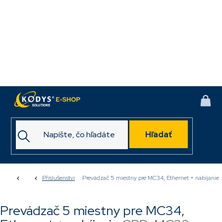
Prejsť
na
obsah
NÁK
KOŠ
Hľadať
Domov
Příslušenství
Prevádzač 5 miestny pre MC34, Ethernet + nabíjanie
Prevádzač 5 miestny pre MC34,