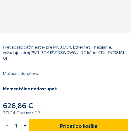
Prevádzač päťmiestny pre MC33/34, Ethernet + nabíjanie,
vyžaduje zdroj PWR-BGA12V108W0WW a DC kábel CBL-DC381A1-
01
Možnosti doručenia
Momentálne nedostupné
626,86 €
771,04 € vrátane DPH
Pridať do košíka