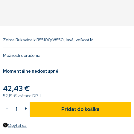
Zebra Rukavica k RS5100/WS50, ľavá, veľkost M
Možnosti doručenia
Momentálne nedostupné
42,43 €
52,19 € vrátane DPH
Pridať do košíka
Opýtať sa