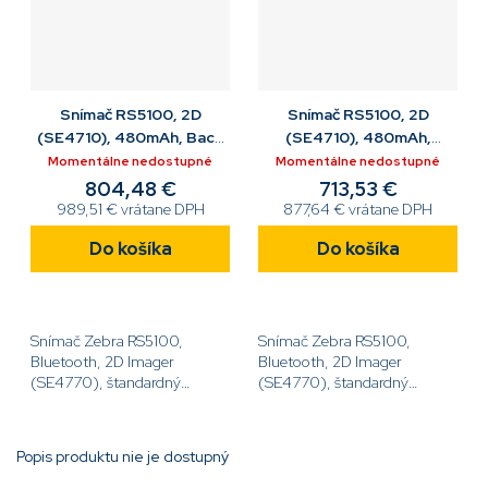
Snímač RS5100, 2D
Snímač RS5100, 2D
(SE4710), 480mAh, Back
(SE4710), 480mAh,
of Hand Mount, BT,
Double Trigger, No USB,
Momentálne nedostupné
Momentálne nedostupné
Top Trigger, BT,
804,48 €
713,53 €
989,51 € vrátane DPH
877,64 € vrátane DPH
Do košíka
Do košíka
Snímač Zebra RS5100,
Snímač Zebra RS5100,
Bluetooth, 2D Imager
Bluetooth, 2D Imager
(SE4770), štandardný
(SE4770), štandardný
akumulátor 480mAh, Back
akumulátor 480mAh,
of Hand Mount,
Double Trigger, No USB, Top
[code]RS51C0-
Trigger, [code]RS51C0-
Popis produktu nie je dostupný
LBBHWR[/code]
LBDNWR[/code]