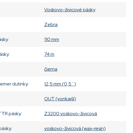
Voskovo-živicové pásky
Zebra
ásky
:
110 mm
ásky
:
74 m
čierna
iemer dutinky
:
12,5 mm (0,5´)
OUT (vonkajší)
TTR pásky
:
Z3200 voskovo-živicová
 pásky
:
voskovo-živicová (wax-resin)