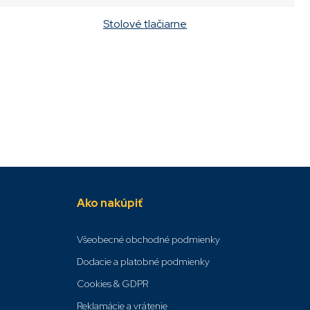
:
Stolové tlačiarne
Ako nakúpiť
Všeobecné obchodné podmienky
Dodacie a platobné podmienky
Cookies & GDPR
Reklamácie a vrátenie