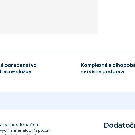
é poradenstvo
Komplexná a dlhodob
ltačné služby
servisná podpora
Dodatoč
 potlač odolnejších
ých materiálov. Pri použití