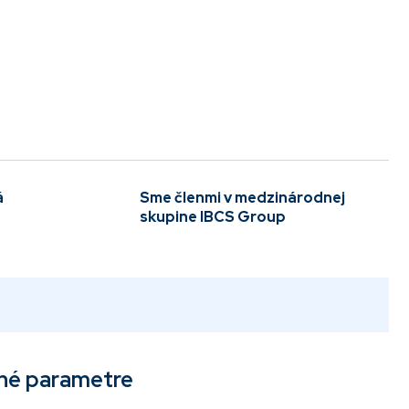
á
Sme členmi v medzinárodnej
skupine IBCS Group
né parametre