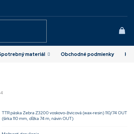
NÁK
KOŠÍ
Spotrebný materiál
Obchodné podmienky
Kon
44
TTR páska Zebra Z3200 voskovo-živicová (wax-resin) 110/74 OUT
(šírka 110 mm, dĺžka 74 m, návin OUT)