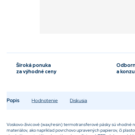
Široká ponuka
Odborn
za výhodné ceny
a konzu
Popis
Hodnotenie
Diskusia
Voskovo-živicové (wax/resin) termotransferové pásky sú vhodné na
materiálov, ako napríklad povrchovo upravených papierov, či plastov