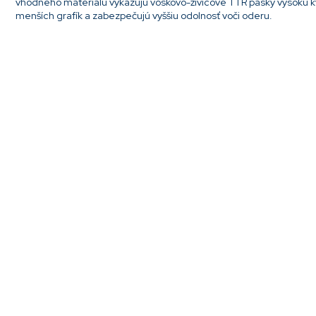
vhodného materiálu vykazujú voskovo-živicové TTR pásky vysokú kval
menších grafík a zabezpečujú vyššiu odolnosť voči oderu.