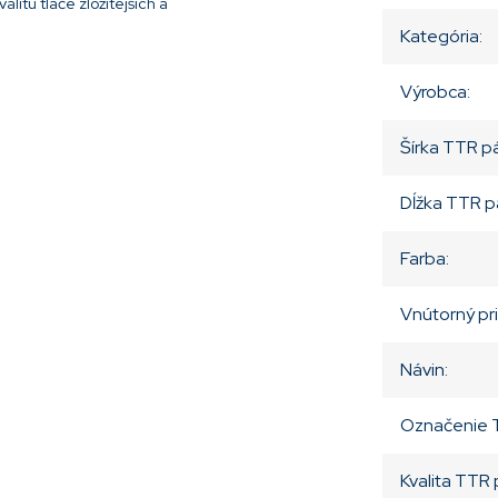
itu tlače zložitejších a
Kategória
:
Výrobca
:
Šírka TTR p
Dĺžka TTR p
Farba
:
Vnútorný pr
Návin
:
Označenie 
Kvalita TTR