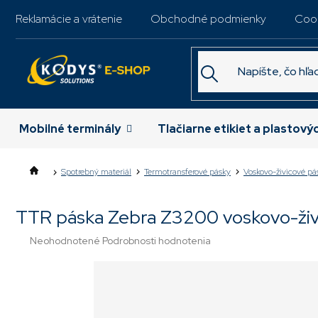
Prejsť
Reklamácie a vrátenie
Obchodné podmienky
Coo
na
obsah
Mobilné terminály
Tlačiarne etikiet a plastový
Spotrebný materiál
Termotransferové pásky
Voskovo-živicové pá
TTR páska Zebra Z3200 voskovo-ži
Priemerné
Neohodnotené
Podrobnosti hodnotenia
hodnotenie
produktu
je
0,0
z