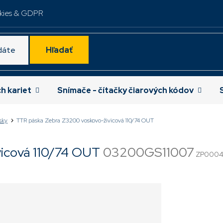
kies & GDPR
Hľadať
ch kariet
Snímače - čítačky čiarových kódov
sky
TTR páska Zebra Z3200 voskovo-živicová 110/74 OUT
vicová 110/74 OUT
03200GS11007
ZP000