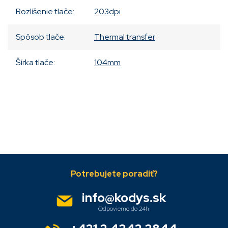
Rozlíšenie tlače
:
203dpi
Spôsob tlače
:
Thermal transfer
Šírka tlače
:
104mm
Pridať komentár
Z
á
p
ä
info
@
kodys.sk
t
i
e