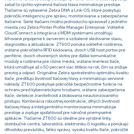
zatiaľ čo rýchlo-výmenná tlačová hlava minimalizuje prestoje.
Tlačiarne sú vybavené Zebra DNA a Link-OS, ktoré poskytujú
pokročilú inteligenciu pre správu, monitorovanie a zabezpečenie
tlačiarne. Siete tlačiarní možno jednoducho spravovať z jedného
miesta cez Zebra Printer Profile Manager Enterprise. Voliteľné
CloudConnect a integrácia s MDM systémami umožňujú
šifrované pripojenie k serverom a vzdialené sledovanie stavu,
diagnostiku a aktualizácie. ZT600 ponúka voliteľné rozšírenia,
vrátane pokročilého RFID kódovania, dvoch USB host portov pre
periférie, dvoch otvorených slotov pre ďalšie komunikačné
moduly a rozšírenia pre rôzne médiá, vrátane linerless tlače,
ktorá umožňuje až o 50 percent viac štítkov na roli, čím sa znižuje
prestoj a odpad. Originálne Zebra spotrebného optimálnu kvalitu
tlače, predlžujú životnosť tlačovej hlavy a minimalizujú servisné
náklady. ZT600 poskytuje pokročilé bezpečnostné funkcie na
ochranu pred kybernetickými hrozbami, vrátane zabezpečenia
tlače, detekcie zraniteľností a blokovania neautorizovaného
prístupu. Kombinácia robustnej konštrukcie, dlhých životností
tlačovej hlavy a inteligentného monitorovania minimalizuje
prestoje a zvyšuje spoľahlivosť pre náročné priemyselné
aplikácie. Tlačiarne ZT600 sú ideálne pre výrobné linky,
distribučné centrá, laboratóriá, elektroniku či logistiku a ponúkajú
dlhodobú prevádzku, ľahkú správu, vysokú kvalitu tlače, pokročilé