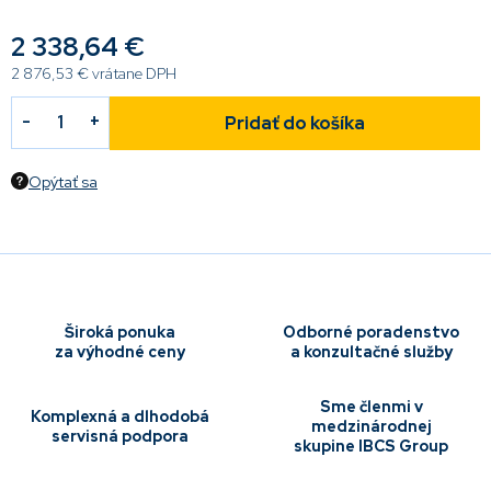
2 338,64 €
2 876,53 € vrátane DPH
Pridať do košíka
Opýtať sa
Široká ponuka
Odborné poradenstvo
za výhodné ceny
a konzultačné služby
Sme členmi v
Komplexná a dlhodobá
medzinárodnej
servisná podpora
skupine IBCS Group