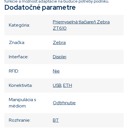
funkcie a možnosť adaptácie na budúce potreby podniku.
Dodatočné parametre
Priemyselná tlačiareň Zebra
Kategória
:
ZT610
Značka
:
Zebra
Interface
:
Displej
RFID
:
Nie
Konektivita
:
USB
,
ETH
Manipulácia s
Odtrhnutie
médiom
:
Rozhranie
:
BT