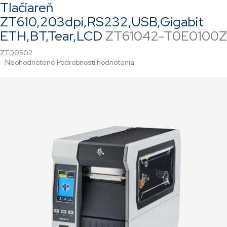
Tlačiareň
ZT610,203dpi,RS232,USB,Gigabit
ETH,BT,Tear,LCD
ZT61042-T0E0100Z
ZT00502
Priemerné
Neohodnotené
Podrobnosti hodnotenia
hodnotenie
produktu
je
0,0
z
5
hviezdičiek.