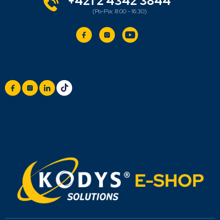
+421 2 4342 3844
Sledujte nás
+420 777 888 999
(Po-Pá: 8:00 - 16:30)
info@titan.cz
Odpovieme do 24 h