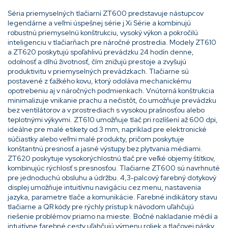
Séria priemyselných tlačiarní ZT600 predstavuje nástupcov
legendárne a veľmi úspešnej série j Xi Série a kombinujú
robustnú priemyselnú konštrukciu, vysoký výkon a pokročilú
inteligenciu v tlačiarňach pre náročné prostredia. Modely ZT610
a ZT620 poskytujú spoľahlivú prevádzku 24 hodín denne,
odolnosť a dlhú životnosť, čím znižujú prestoje a zvyšujú
produktivitu v priemyselných prevádzkach. Tlačiarne sú
postavené z ťažkého kovu, ktorý odoláva mechanickému
opotrebeniu aj v náročných podmienkach. Vnútorná konštrukcia
minimalizuje vnikanie prachu a nečistôt, čo umožňuje prevádzku
bez ventilátorov a v prostrediach s vysokou prašnosťou alebo
teplotnými výkyvmi. ZT610 umožňuje tlač pri rozlíšení až 600 dpi,
ideálne pre malé etikety od 3 mm, napríklad pre elektronické
súčiastky alebo veľmi malé produkty, pričom poskytuje
konštantnú presnosť a jasné výstupy bez plytvania médiami.
ZT620 poskytuje vysokorýchlostnú tlač pre veľké objemy štítkov,
kombinujúc rýchlosť s presnosťou. Tlačiarne ZT600 sú navrhnuté
pre jednoduchú obsluhu a údržbu. 4,3-palcový farebný dotykový
displej umožňuje intuitívnu navigáciu cez menu, nastavenia
jazyka, parametre tlače a komunikácie. Farebné indikátory stavu
tlačiarne a QR kódy pre rýchly prístup k návodom uľahčujú
riešenie problémov priamo na mieste. Bočné nakladanie médií a
intuitívne farebné cesty uľahčujú výmenu roliek a tlačovej pásky,