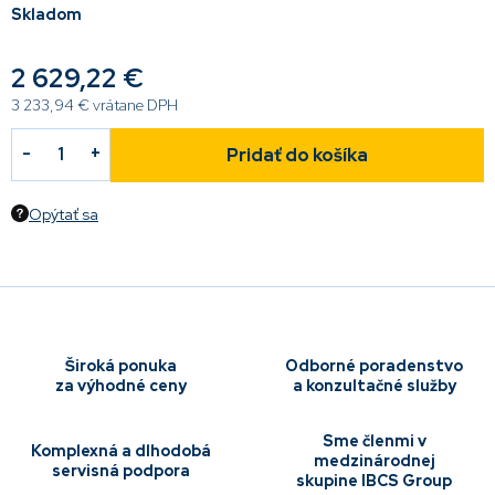
Skladom
2 629,22 €
3 233,94 € vrátane DPH
Pridať do košíka
Opýtať sa
Široká ponuka
Odborné poradenstvo
za výhodné ceny
a konzultačné služby
Sme členmi v
Komplexná a dlhodobá
medzinárodnej
servisná podpora
skupine IBCS Group