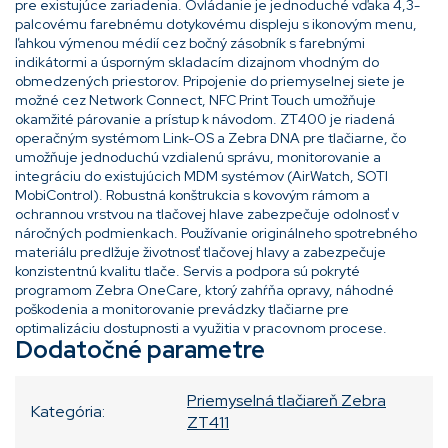
pre existujúce zariadenia. Ovládanie je jednoduché vďaka 4,3-
palcovému farebnému dotykovému displeju s ikonovým menu,
ľahkou výmenou médií cez bočný zásobník s farebnými
indikátormi a úsporným skladacím dizajnom vhodným do
obmedzených priestorov. Pripojenie do priemyselnej siete je
možné cez Network Connect, NFC Print Touch umožňuje
okamžité párovanie a prístup k návodom. ZT400 je riadená
operačným systémom Link-OS a Zebra DNA pre tlačiarne, čo
umožňuje jednoduchú vzdialenú správu, monitorovanie a
integráciu do existujúcich MDM systémov (AirWatch, SOTI
MobiControl). Robustná konštrukcia s kovovým rámom a
ochrannou vrstvou na tlačovej hlave zabezpečuje odolnosť v
náročných podmienkach. Používanie originálneho spotrebného
materiálu predlžuje životnosť tlačovej hlavy a zabezpečuje
konzistentnú kvalitu tlače. Servis a podpora sú pokryté
programom Zebra OneCare, ktorý zahŕňa opravy, náhodné
poškodenia a monitorovanie prevádzky tlačiarne pre
optimalizáciu dostupnosti a využitia v pracovnom procese.
Dodatočné parametre
Priemyselná tlačiareň Zebra
Kategória
:
ZT411