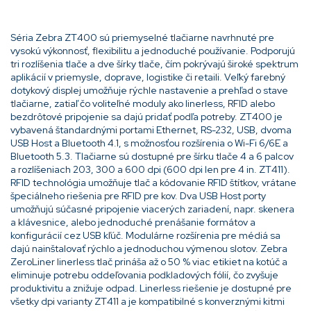
Séria Zebra ZT400 sú priemyselné tlačiarne navrhnuté pre
vysokú výkonnosť, flexibilitu a jednoduché používanie. Podporujú
tri rozlíšenia tlače a dve šírky tlače, čím pokrývajú široké spektrum
aplikácií v priemysle, doprave, logistike či retaili. Veľký farebný
dotykový displej umožňuje rýchle nastavenie a prehľad o stave
tlačiarne, zatiaľ čo voliteľné moduly ako linerless, RFID alebo
bezdrôtové pripojenie sa dajú pridať podľa potreby. ZT400 je
vybavená štandardnými portami Ethernet, RS-232, USB, dvoma
USB Host a Bluetooth 4.1, s možnosťou rozšírenia o Wi-Fi 6/6E a
Bluetooth 5.3. Tlačiarne sú dostupné pre šírku tlače 4 a 6 palcov
a rozlíšeniach 203, 300 a 600 dpi (600 dpi len pre 4 in. ZT411).
RFID technológia umožňuje tlač a kódovanie RFID štítkov, vrátane
špeciálneho riešenia pre RFID pre kov. Dva USB Host porty
umožňujú súčasné pripojenie viacerých zariadení, napr. skenera
a klávesnice, alebo jednoduché prenášanie formátov a
konfigurácií cez USB kľúč. Modulárne rozšírenia pre médiá sa
dajú nainštalovať rýchlo a jednoduchou výmenou slotov. Zebra
ZeroLiner linerless tlač prináša až o 50 % viac etikiet na kotúč a
eliminuje potrebu oddeľovania podkladových fólií, čo zvyšuje
produktivitu a znižuje odpad. Linerless riešenie je dostupné pre
všetky dpi varianty ZT411 a je kompatibilné s konverznými kitmi