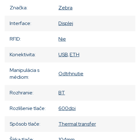
Značka
:
Zebra
Interface
:
Displej
RFID
:
Nie
Konektivita
:
USB
,
ETH
Manipulácia s
Odtrhnutie
médiom
:
Rozhranie
:
BT
Rozlíšenie tlače
:
600dpi
Spôsob tlače
:
Thermal transfer
Šírka tlače
:
104mm