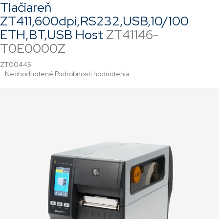
Tlačiareň
ZT411,600dpi,RS232,USB,10/100
ETH,BT,USB Host
ZT41146-
T0E0000Z
ZT00445
Priemerné
Neohodnotené
Podrobnosti hodnotenia
hodnotenie
produktu
je
0,0
z
5
hviezdičiek.