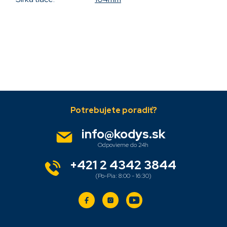
Pridať komentár
Z
á
p
ä
info
@
kodys.sk
t
i
e
+421 2 4342 3844