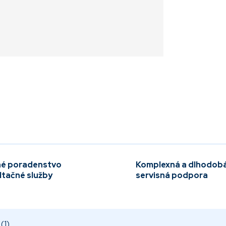
é poradenstvo
Komplexná a dlhodob
ltačné služby
servisná podpora
(1)