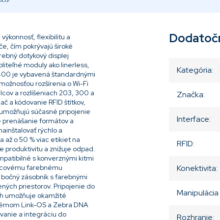
Dodatoč
ýkonnosť, flexibilitu a
če, čím pokrývajú široké
farebný dotykový displej
oliteľné moduly ako linerless,
Kategória
:
ZT400 je vybavená štandardnými
možnosťou rozšírenia o Wi-Fi
alcov a rozlíšeniach 203, 300 a
Značka
:
ač a kódovanie RFID štítkov,
y umožňujú súčasné pripojenie
Interface
:
é prenášanie formátov a
ainštalovať rýchlo a
 až o 50 % viac etikiet na
RFID
:
e produktivitu a znižuje odpad.
ompatibilné s konverznými kitmi
palcovému farebnému
Konektivita
:
bočný zásobník s farebnými
ých priestorov. Pripojenie do
Manipulácia
ch umožňuje okamžité
stémom Link-OS a Zebra DNA
vanie a integráciu do
Rozhranie
: