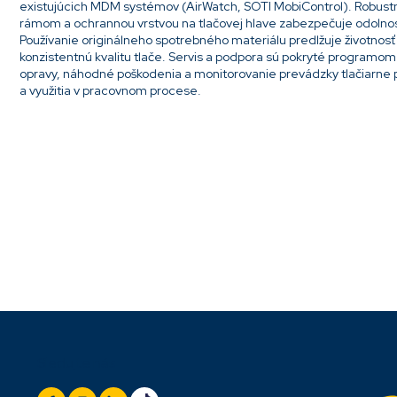
existujúcich MDM systémov (AirWatch, SOTI MobiControl). Robustn
rámom a ochrannou vrstvou na tlačovej hlave zabezpečuje odolno
Používanie originálneho spotrebného materiálu predlžuje životnosť
konzistentnú kvalitu tlače. Servis a podpora sú pokryté programo
opravy, náhodné poškodenia a monitorovanie prevádzky tlačiarne p
a využitia v pracovnom procese.
Pridať komentár
Z
Sledujte nás
á
p