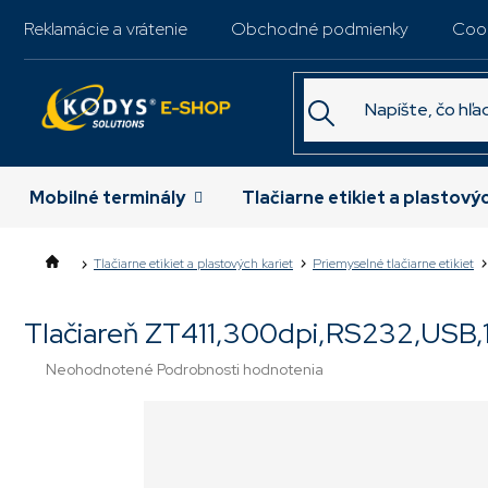
Prejsť
Reklamácie a vrátenie
Obchodné podmienky
Coo
na
obsah
Mobilné terminály
Tlačiarne etikiet a plastový
Tlačiarne etikiet a plastových kariet
Priemyselné tlačiarne etikiet
Tlačiareň ZT411,300dpi,RS232,USB,
Priemerné
Neohodnotené
Podrobnosti hodnotenia
hodnotenie
produktu
je
0,0
z