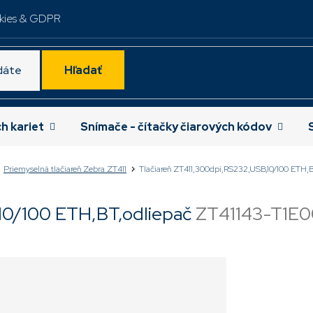
kies & GDPR
Hľadať
ch kariet
Snímače - čítačky čiarových kódov
Priemyselná tlačiareň Zebra ZT411
Tlačiareň ZT411,300dpi,RS232,USB,10/100 ETH,B
10/100 ETH,BT,odliepač
ZT41143-T1E