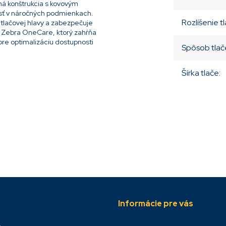
á konštrukcia s kovovým
sť v náročných podmienkach.
Rozlíšenie t
 tlačovej hlavy a zabezpečuje
m Zebra OneCare, ktorý zahŕňa
re optimalizáciu dostupnosti
Spôsob tlač
Šírka tlače
:
Informácie pre vás