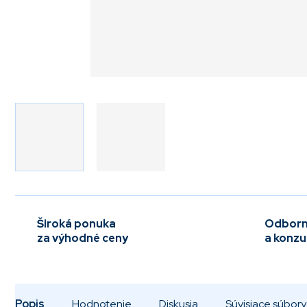
Široká ponuka
Odborn
za výhodné ceny
a konzu
Popis
Hodnotenie
Diskusia
Súvisiace súbory 