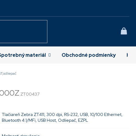
NÁK
KOŠÍ
Spotrebný materiál
Obchodné podmienky
Kon
T,odliepač
0000Z
ZT00437
Tlačiareň Zebra ZT411, 300 dpi, RS-232, USB, 10/100 Ethernet,
Bluetooth 4.1/MFi, USB Host, Odliepač, EZPL