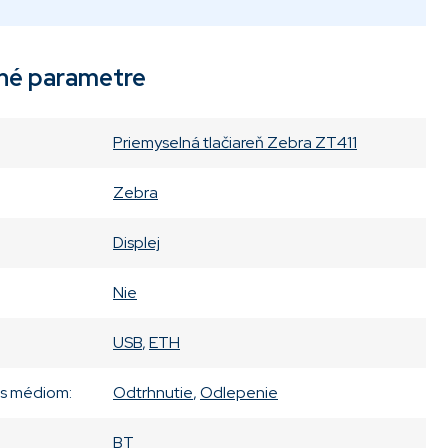
né parametre
Priemyselná tlačiareň Zebra ZT411
Zebra
Displej
Nie
USB
,
ETH
 s médiom
:
Odtrhnutie
,
Odlepenie
BT