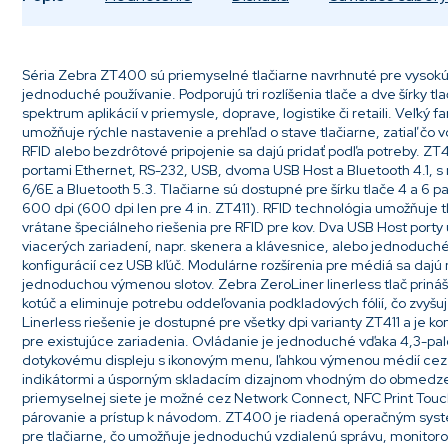
Séria Zebra ZT400 sú priemyselné tlačiarne navrhnuté pre vysokú v
jednoduché používanie. Podporujú tri rozlíšenia tlače a dve šírky tla
spektrum aplikácií v priemysle, doprave, logistike či retaili. Veľký 
umožňuje rýchle nastavenie a prehľad o stave tlačiarne, zatiaľ čo v
RFID alebo bezdrôtové pripojenie sa dajú pridať podľa potreby. 
portami Ethernet, RS-232, USB, dvoma USB Host a Bluetooth 4.1, s 
6/6E a Bluetooth 5.3. Tlačiarne sú dostupné pre šírku tlače 4 a 6 p
600 dpi (600 dpi len pre 4 in. ZT411). RFID technológia umožňuje tl
vrátane špeciálneho riešenia pre RFID pre kov. Dva USB Host port
viacerých zariadení, napr. skenera a klávesnice, alebo jednoduch
konfigurácií cez USB kľúč. Modulárne rozšírenia pre médiá sa dajú n
jednoduchou výmenou slotov. Zebra ZeroLiner linerless tlač prináša
kotúč a eliminuje potrebu oddeľovania podkladových fólií, čo zvyšuj
Linerless riešenie je dostupné pre všetky dpi varianty ZT411 a je k
pre existujúce zariadenia. Ovládanie je jednoduché vďaka 4,3-
dotykovému displeju s ikonovým menu, ľahkou výmenou médií cez 
indikátormi a úsporným skladacím dizajnom vhodným do obmedzen
priemyselnej siete je možné cez Network Connect, NFC Print Tou
párovanie a prístup k návodom. ZT400 je riadená operačným sy
pre tlačiarne, čo umožňuje jednoduchú vzdialenú správu, monitoro