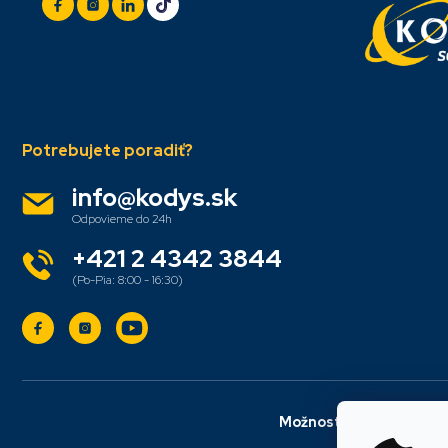
ä
t
+420 777 888 999
(Po-Pá: 8:00 - 16:30)
i
info@titan.cz
Odpovieme do 24 h
e
info
@
kodys.sk
+421 2 4342 3844
Možnosti dopravy