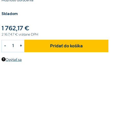
Možnosti doručenia
Skladom
1 762,17 €
2 167,47 € vrátane DPH
Pridať do košíka
Opýtať sa