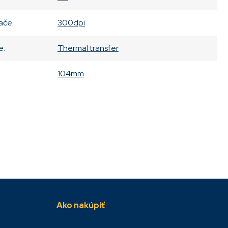
lače
:
300dpi
e
:
Thermal transfer
104mm
Ako nakúpiť