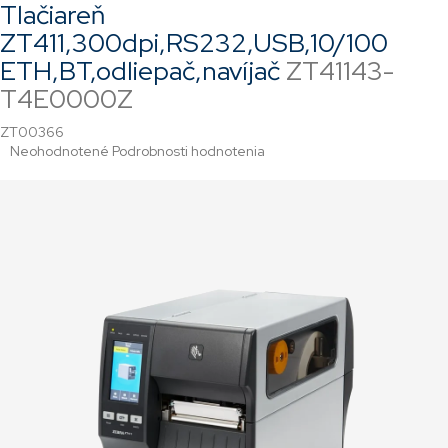
Tlačiareň
ZT411,300dpi,RS232,USB,10/100
ETH,BT,odliepač,navíjač
ZT41143-
T4E0000Z
ZT00366
Priemerné
Neohodnotené
Podrobnosti hodnotenia
hodnotenie
produktu
je
0,0
z
5
hviezdičiek.