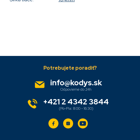
Pridať komentár
Z
á
p
ä
info
@
kodys.sk
t
i
e
+421 2 4342 3844