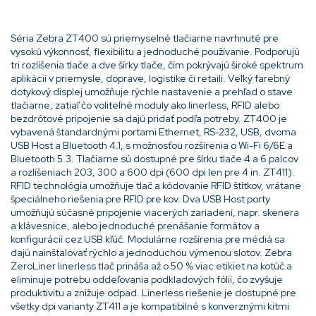
Séria Zebra ZT400 sú priemyselné tlačiarne navrhnuté pre
vysokú výkonnosť, flexibilitu a jednoduché používanie. Podporujú
tri rozlíšenia tlače a dve šírky tlače, čím pokrývajú široké spektrum
aplikácií v priemysle, doprave, logistike či retaili. Veľký farebný
dotykový displej umožňuje rýchle nastavenie a prehľad o stave
tlačiarne, zatiaľ čo voliteľné moduly ako linerless, RFID alebo
bezdrôtové pripojenie sa dajú pridať podľa potreby. ZT400 je
vybavená štandardnými portami Ethernet, RS-232, USB, dvoma
USB Host a Bluetooth 4.1, s možnosťou rozšírenia o Wi-Fi 6/6E a
Bluetooth 5.3. Tlačiarne sú dostupné pre šírku tlače 4 a 6 palcov
a rozlíšeniach 203, 300 a 600 dpi (600 dpi len pre 4 in. ZT411).
RFID technológia umožňuje tlač a kódovanie RFID štítkov, vrátane
špeciálneho riešenia pre RFID pre kov. Dva USB Host porty
umožňujú súčasné pripojenie viacerých zariadení, napr. skenera
a klávesnice, alebo jednoduché prenášanie formátov a
konfigurácií cez USB kľúč. Modulárne rozšírenia pre médiá sa
dajú nainštalovať rýchlo a jednoduchou výmenou slotov. Zebra
ZeroLiner linerless tlač prináša až o 50 % viac etikiet na kotúč a
eliminuje potrebu oddeľovania podkladových fólií, čo zvyšuje
produktivitu a znižuje odpad. Linerless riešenie je dostupné pre
všetky dpi varianty ZT411 a je kompatibilné s konverznými kitmi