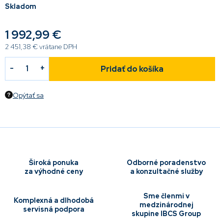
Skladom
1 992,99 €
2 451,38 € vrátane DPH
Pridať do košíka
Opýtať sa
Široká ponuka
Odborné poradenstvo
za výhodné ceny
a konzultačné služby
Sme členmi v
Komplexná a dlhodobá
medzinárodnej
servisná podpora
skupine IBCS Group