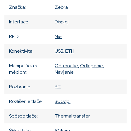
Značka
:
Zebra
Interface
:
Displej
RFID
:
Nie
Konektivita
:
USB
,
ETH
Manipulácia s
Odtrhnutie
,
Odlepenie
,
médiom
:
Navíjanie
Rozhranie
:
BT
Rozlíšenie tlače
:
300dpi
Spôsob tlače
:
Thermal transfer
Šírka tlače
:
104mm