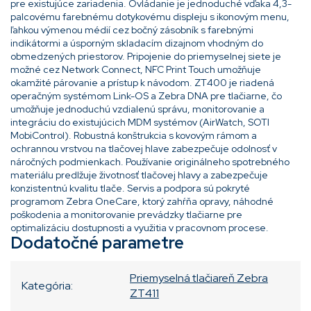
pre existujúce zariadenia. Ovládanie je jednoduché vďaka 4,3-
palcovému farebnému dotykovému displeju s ikonovým menu,
ľahkou výmenou médií cez bočný zásobník s farebnými
indikátormi a úsporným skladacím dizajnom vhodným do
obmedzených priestorov. Pripojenie do priemyselnej siete je
možné cez Network Connect, NFC Print Touch umožňuje
okamžité párovanie a prístup k návodom. ZT400 je riadená
operačným systémom Link-OS a Zebra DNA pre tlačiarne, čo
umožňuje jednoduchú vzdialenú správu, monitorovanie a
integráciu do existujúcich MDM systémov (AirWatch, SOTI
MobiControl). Robustná konštrukcia s kovovým rámom a
ochrannou vrstvou na tlačovej hlave zabezpečuje odolnosť v
náročných podmienkach. Používanie originálneho spotrebného
materiálu predlžuje životnosť tlačovej hlavy a zabezpečuje
konzistentnú kvalitu tlače. Servis a podpora sú pokryté
programom Zebra OneCare, ktorý zahŕňa opravy, náhodné
poškodenia a monitorovanie prevádzky tlačiarne pre
optimalizáciu dostupnosti a využitia v pracovnom procese.
Dodatočné parametre
Priemyselná tlačiareň Zebra
Kategória
:
ZT411